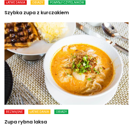
ŁATWE DANIA
OBIADY
POMYSŁY CZYTELNIKÓW
Szybka zupa z kurczakiem
BEZMIĘSNE
ŁATWE DANIA
OBIADY
Zupa rybna laksa