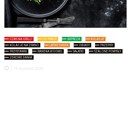
CZAS NA GRILL!
DO PRACY
IMPREZA
KOLACJE
KOLACJE NA ZIMNO
ŁATWE DANIA
OBIADY
PRZEPISY
PRZYSTAWKI
RANDKA W DOMU
SAŁATKI
SZALONE POMYSŁY
ZDROWE DANIA
14 stycznia 2025