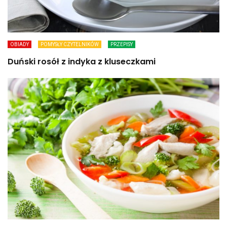
OBIADY
POMYSŁY CZYTELNIKÓW
PRZEPISY
Duński rosół z indyka z kluseczkami