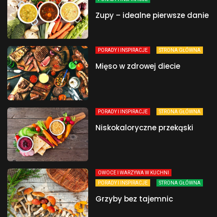
Zupy – idealne pierwsze danie
PORADY I INSPIRACJE
STRONA GŁÓWNA
Mięso w zdrowej diecie
PORADY I INSPIRACJE
STRONA GŁÓWNA
Niskokaloryczne przekąski
OWOCE I WARZYWA W KUCHNI
PORADY I INSPIRACJE
STRONA GŁÓWNA
Grzyby bez tajemnic