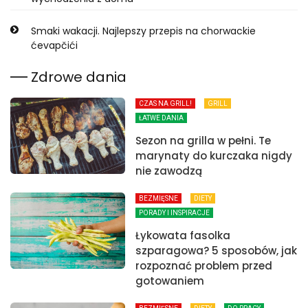
Smaki wakacji. Najlepszy przepis na chorwackie
ćevapčići
Zdrowe dania
CZAS NA GRILL!
GRILL
ŁATWE DANIA
Sezon na grilla w pełni. Te
marynaty do kurczaka nigdy
nie zawodzą
BEZMIĘSNE
DIETY
PORADY I INSPIRACJE
Łykowata fasolka
szparagowa? 5 sposobów, jak
rozpoznać problem przed
gotowaniem