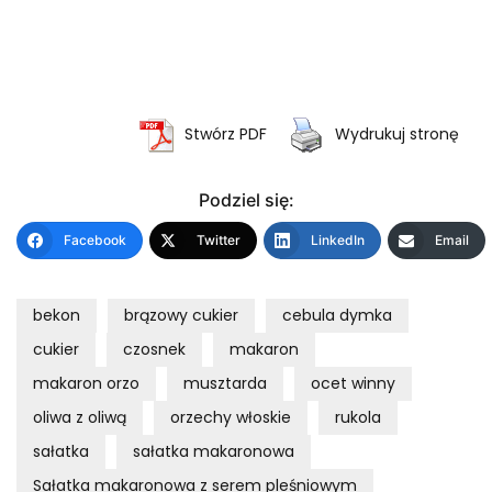
Stwórz PDF
Wydrukuj stronę
Podziel się:
Facebook
Twitter
LinkedIn
Email
bekon
brązowy cukier
cebula dymka
cukier
czosnek
makaron
makaron orzo
musztarda
ocet winny
oliwa z oliwą
orzechy włoskie
rukola
sałatka
sałatka makaronowa
Sałatka makaronowa z serem pleśniowym