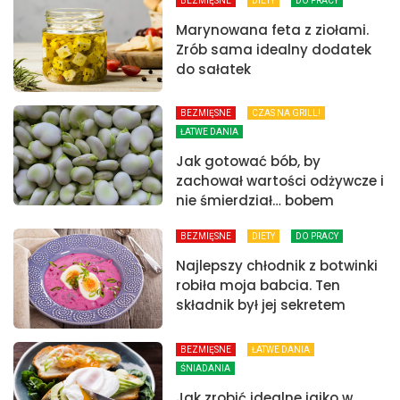
BEZMIĘSNE
DIETY
DO PRACY
Marynowana feta z ziołami.
Zrób sama idealny dodatek
do sałatek
BEZMIĘSNE
CZAS NA GRILL!
ŁATWE DANIA
Jak gotować bób, by
zachował wartości odżywcze i
nie śmierdział… bobem
BEZMIĘSNE
DIETY
DO PRACY
Najlepszy chłodnik z botwinki
robiła moja babcia. Ten
składnik był jej sekretem
BEZMIĘSNE
ŁATWE DANIA
ŚNIADANIA
Jak zrobić idealne jajko w