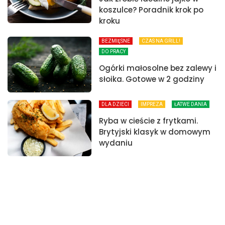
koszulce? Poradnik krok po
kroku
BEZMIĘSNE
CZAS NA GRILL!
DO PRACY
Ogórki małosolne bez zalewy i
słoika. Gotowe w 2 godziny
DLA DZIECI
IMPREZA
ŁATWE DANIA
Ryba w cieście z frytkami.
Brytyjski klasyk w domowym
wydaniu