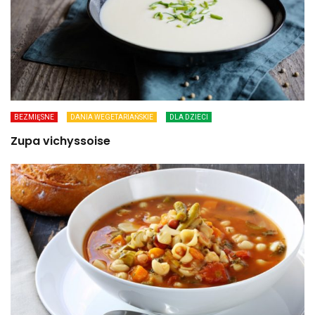
BEZMIĘSNE
DANIA WEGETARIAŃSKIE
DLA DZIECI
Zupa vichyssoise