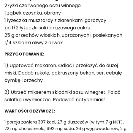
2 łyżki czerwonego octu winnego
1 ząbek czosnku, obrany
1 łyżeczka musztardy z ziarenkami gorczycy
po 1/2 łyżeczki soli i brązowego cukru
25 g orzechów włoskich, uprażonych i posiekanych
1/4 szklanki oliwy z oliwek
PRZYGOTOWANIE:
1) Ugotować makaron. Odlać i przełożyć do dużej
miski. Dodać rukolę, pokruszony bekon, ser, cebulę
dymkę i orzechy.
2) Utrzeć mikserem składniki sosu winegret. Polać
sałatkę i wymieszać. Podawać natychmiast.
WARTOŚCI ODŻYWCZE:
1 porcja zawiera 397 kcal, 27 g tłuszczów (w tym 7 g NKT),
22 mg cholesterolu, 692 mg sodu, 26 g węglowodanów, 2 g