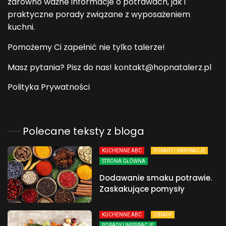
zarówno ważne informacje o potrawach, jak i
praktyczne porady związane z wyposażeniem
kuchni.
Pomożemy Ci zapełnić nie tylko talerze!
Masz pytania? Pisz do nas! kontakt@hopnatalerz.pl
Polityka Prywatności
Polecane teksty z bloga
KUCHENNE ABC
PORADY I INSPIRACJE
STRONA GŁÓWNA
Dodawanie smaku potrawie.
Zaskakujące pomysły
KUCHENNE ABC
OBIADY
PORADY I INSPIRACJE