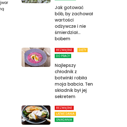
jwar
Jak gotować
ną
bób, by zachował
wartości
odżywcze i nie
śmierdział…
bobem
BEZMIĘSNE
DIETY
DO PRACY
Najlepszy
chłodnik z
botwinki robiła
moja babcia. Ten
składnik był jej
sekretem
BEZMIĘSNE
ŁATWE DANIA
ŚNIADANIA