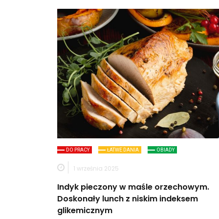
DO PRACY
ŁATWE DANIA
OBIADY
1 września 2025
Indyk pieczony w maśle orzechowym.
Doskonały lunch z niskim indeksem
glikemicznym