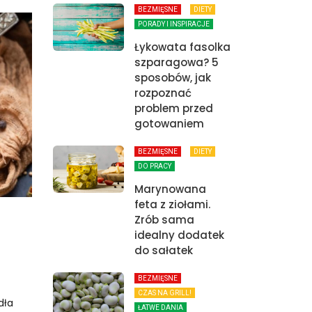
BEZMIĘSNE
DIETY
PORADY I INSPIRACJE
Łykowata fasolka
szparagowa? 5
sposobów, jak
rozpoznać
problem przed
gotowaniem
BEZMIĘSNE
DIETY
DO PRACY
Marynowana
feta z ziołami.
Zrób sama
idealny dodatek
do sałatek
BEZMIĘSNE
CZAS NA GRILL!
dła
ŁATWE DANIA