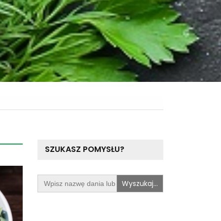
SZUKASZ POMYSŁU?
Search
for: