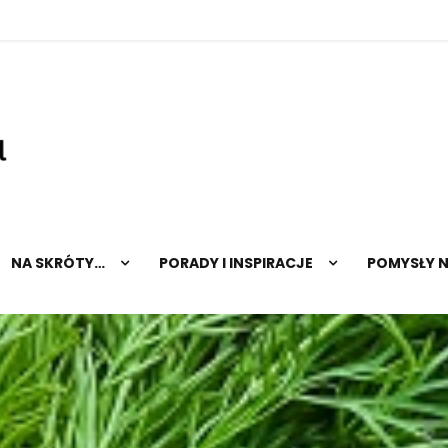
hopnatalerz.pl
NA SKRÓTY…
PORADY I INSPIRACJE
POMYSŁY 