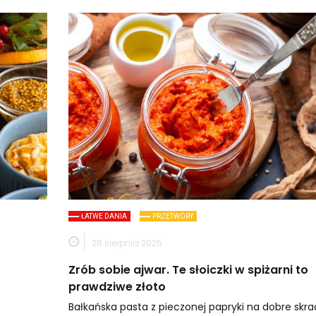
ŁATWE DANIA
PRZETWORY
26 sierpnia 2025
Zrób sobie ajwar. Te słoiczki w spiżarni to
prawdziwe złoto
Bałkańska pasta z pieczonej papryki na dobre skra