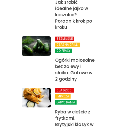
Jak zrobić
idealne jajko w
koszulce?
Poradnik krok po
kroku
BEZMIĘSNE
CZAS NA GRILL!
DO PRACY
Ogórki małosolne
bez zalewy i
słoika. Gotowe w
2 godziny
DLA DZIECI
IMPREZA
ŁATWE DANIA
Ryba w cieście z
frytkami.
Brytyjski klasyk w