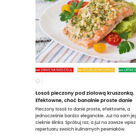
DANIE NA NIEDZIELĘ
KOLACJE NA CIEPŁO
ŁATWE 
Łosoś pieczony pod ziołową kruszonką.
Efektowne, choć banalnie proste danie
Pieczony łosoś to danie proste, efektowne, a
jednocześnie bardzo eleganckie. Już na sam je
cieknie ślinka. Spróbuj raz, a już na zawsze wpis
repertuaru swoich kulinarnych pewniaków.