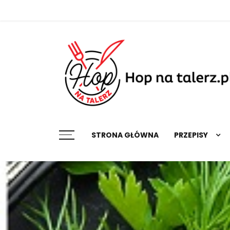
Skip
to
content
Najlepsze przepisy na każdą okazję
STRONA GŁÓWNA
PRZEPISY