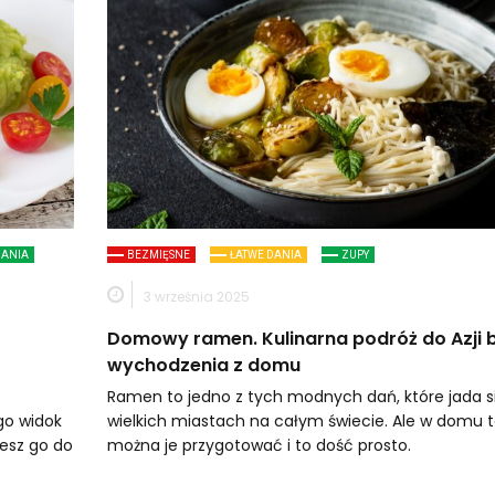
DANIA
BEZMIĘSNE
ŁATWE DANIA
ZUPY
3 września 2025
Domowy ramen. Kulinarna podróż do Azji 
wychodzenia z domu
Ramen to jedno z tych modnych dań, które jada s
go widok
wielkich miastach na całym świecie. Ale w domu t
zesz go do
można je przygotować i to dość prosto.