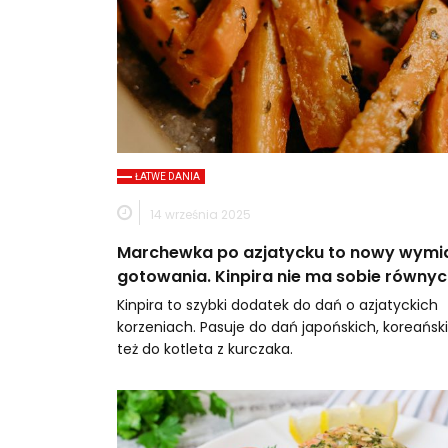
ŁATWE DANIA
14 września 2025
Marchewka po azjatycku to nowy wymi
gotowania. Kinpira nie ma sobie równy
Kinpira to szybki dodatek do dań o azjatyckich
korzeniach. Pasuje do dań japońskich, koreański
też do kotleta z kurczaka.