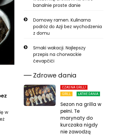
banalnie proste danie
Domowy ramen. Kulinarna
podróż do Azji bez wychodzenia
z domu
Smaki wakacji. Najlepszy
przepis na chorwackie
ćevapčići
Zdrowe dania
CZAS NA GRILL!
bez
GRILL
ŁATWE DANIA
Sezon na grilla w
pełni. Te
ię w
marynaty do
eż
kurczaka nigdy
nie zawodzą