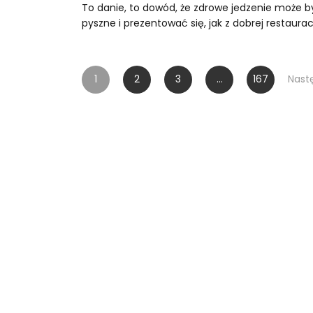
To danie, to dowód, że zdrowe jedzenie może b
pyszne i prezentować się, jak z dobrej restauracj
Stronicowanie
1
2
3
…
167
Nast
wpisów