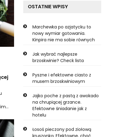
OSTATNIE WPISY
Marchewka po azjatycku to
nowy wymiar gotowania.
Kinpira nie ma sobie równych
Jak wybrać najlepsze
brzoskwinie? Check lista
Pyszne i efektowne ciasto z
ącej
musem brzoskwiniowym
u
Jajko poche z pastą z awokado
na chrupiącej grzance.
nim…
Efektowne śniadanie jak z
hotelu
Łosoś pieczony pod ziołową
kruszonką. Efektowne, choć