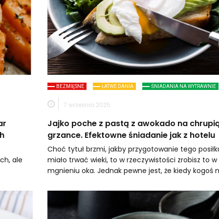
BEZMIĘSNE
ŁATWE DANIA
ŚNIADANIA NA WYTRAWNIE
7 września 2025
ar
Jajko poche z pastą z awokado na chrupi
ch
grzance. Efektowne śniadanie jak z hotelu
Choć tytuł brzmi, jakby przygotowanie tego posiłk
ch, ale
miało trwać wieki, to w rzeczywistości zrobisz to w
mgnieniu oka. Jednak pewne jest, że kiedy kogoś 