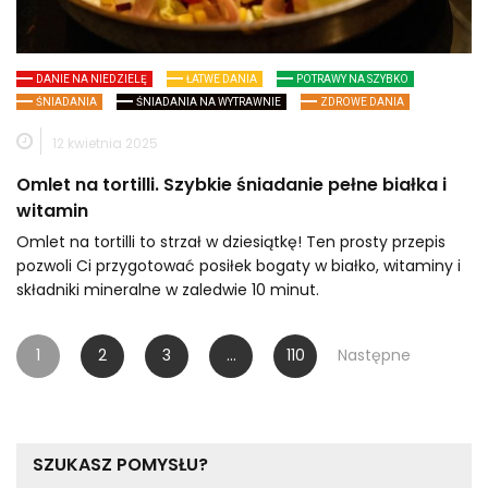
DANIE NA NIEDZIELĘ
ŁATWE DANIA
POTRAWY NA SZYBKO
ŚNIADANIA
ŚNIADANIA NA WYTRAWNIE
ZDROWE DANIA
12 kwietnia 2025
Omlet na tortilli. Szybkie śniadanie pełne białka i
witamin
Omlet na tortilli to strzał w dziesiątkę! Ten prosty przepis
pozwoli Ci przygotować posiłek bogaty w białko, witaminy i
składniki mineralne w zaledwie 10 minut.
Stronicowanie
1
2
3
…
110
Następne
wpisów
SZUKASZ POMYSŁU?