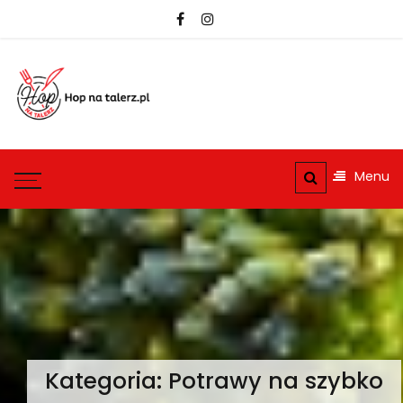
Skip
to
content
hopnatalerz.pl
Najlepsze przepisy na
każdą okazję
Menu
Kategoria:
Potrawy na szybko