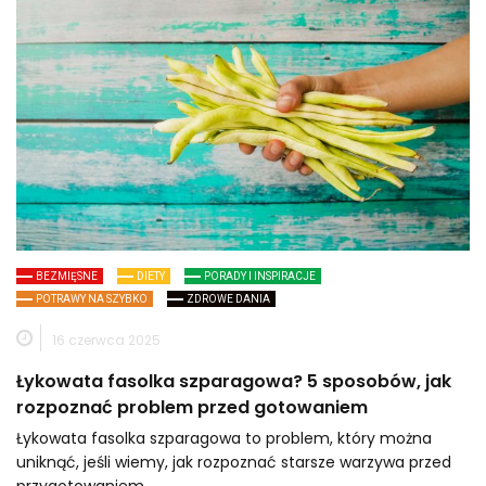
BEZMIĘSNE
DIETY
PORADY I INSPIRACJE
POTRAWY NA SZYBKO
ZDROWE DANIA
16 czerwca 2025
Łykowata fasolka szparagowa? 5 sposobów, jak
rozpoznać problem przed gotowaniem
Łykowata fasolka szparagowa to problem, który można
uniknąć, jeśli wiemy, jak rozpoznać starsze warzywa przed