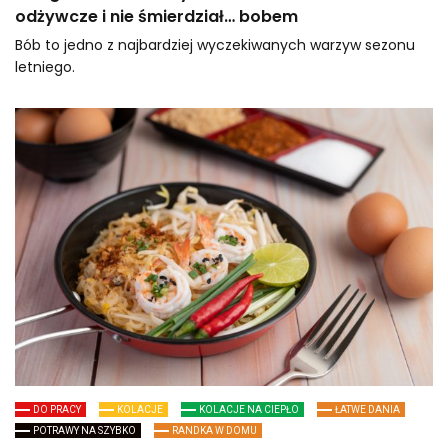
odżywcze i nie śmierdział… bobem
Bób to jedno z najbardziej wyczekiwanych warzyw sezonu
letniego.
DO PRACY
KOLACJE
KOLACJE NA CIEPŁO
ŁATWE DANIA
POTRAWY NA SZYBKO
RANDKA W DOMU