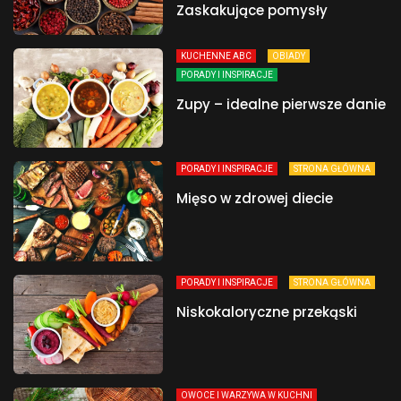
Zaskakujące pomysły
KUCHENNE ABC
OBIADY
PORADY I INSPIRACJE
Zupy – idealne pierwsze danie
PORADY I INSPIRACJE
STRONA GŁÓWNA
Mięso w zdrowej diecie
PORADY I INSPIRACJE
STRONA GŁÓWNA
Niskokaloryczne przekąski
OWOCE I WARZYWA W KUCHNI