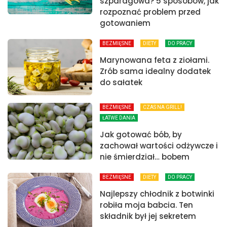
szparagowa? 5 sposobów, jak
rozpoznać problem przed
gotowaniem
BEZMIĘSNE
DIETY
DO PRACY
Marynowana feta z ziołami.
Zrób sama idealny dodatek
do sałatek
BEZMIĘSNE
CZAS NA GRILL!
ŁATWE DANIA
Jak gotować bób, by
zachował wartości odżywcze i
nie śmierdział… bobem
BEZMIĘSNE
DIETY
DO PRACY
Najlepszy chłodnik z botwinki
robiła moja babcia. Ten
składnik był jej sekretem