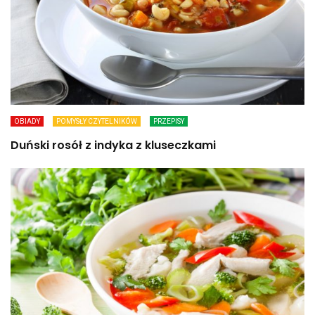
OBIADY
POMYSŁY CZYTELNIKÓW
PRZEPISY
Duński rosół z indyka z kluseczkami