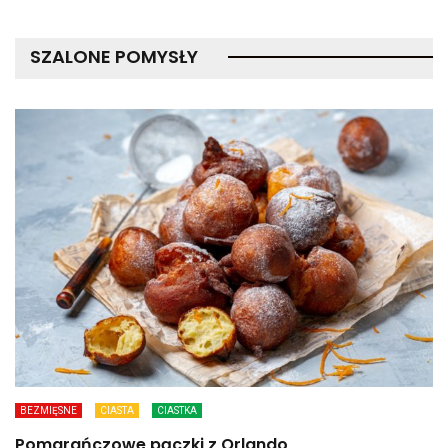
SZALONE POMYSŁY
BEZMIĘSNE
CIASTA
CIASTKA
Pomarańczowe pączki z Orlando