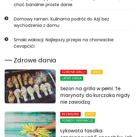
choć banalnie proste danie
Domowy ramen. Kulinarna podróż do Azji bez
wychodzenia z domu
Smaki wakacji. Najlepszy przepis na chorwackie
ćevapčići
Zdrowe dania
CZAS NA GRILL!
GRILL
ŁATWE DANIA
Sezon na grilla w pełni. Te
marynaty do kurczaka nigdy
nie zawodzą
BEZMIĘSNE
DIETY
PORADY I INSPIRACJE
Łykowata fasolka