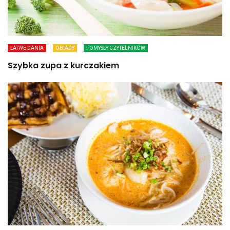
ŁATWE DANIA
OBIADY
POMYSŁY CZYTELNIKÓW
Szybka zupa z kurczakiem