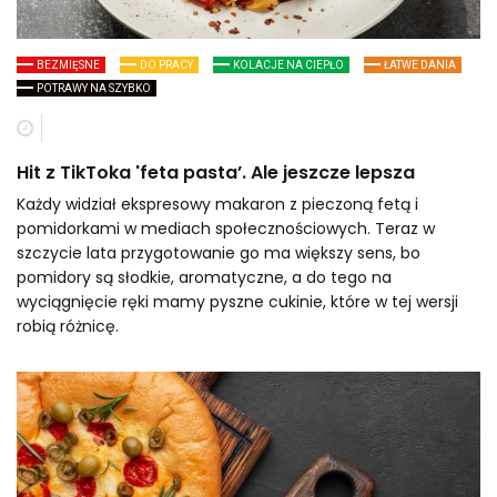
BEZMIĘSNE
DO PRACY
KOLACJE NA CIEPŁO
ŁATWE DANIA
POTRAWY NA SZYBKO
Hit z TikToka 'feta pasta’. Ale jeszcze lepsza
Każdy widział ekspresowy makaron z pieczoną fetą i
pomidorkami w mediach społecznościowych. Teraz w
szczycie lata przygotowanie go ma większy sens, bo
pomidory są słodkie, aromatyczne, a do tego na
wyciągnięcie ręki mamy pyszne cukinie, które w tej wersji
robią różnicę.