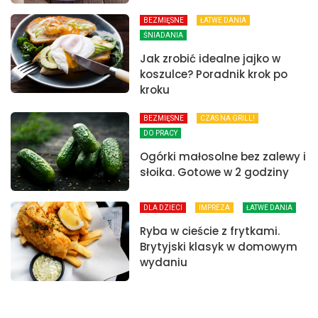
BEZMIĘSNE
ŁATWE DANIA
ŚNIADANIA
Jak zrobić idealne jajko w
koszulce? Poradnik krok po
kroku
BEZMIĘSNE
CZAS NA GRILL!
DO PRACY
Ogórki małosolne bez zalewy i
słoika. Gotowe w 2 godziny
DLA DZIECI
IMPREZA
ŁATWE DANIA
Ryba w cieście z frytkami.
Brytyjski klasyk w domowym
wydaniu