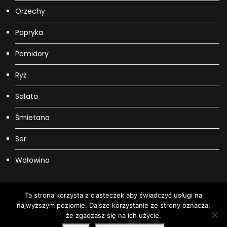
Orzechy
Papryka
Pomidory
Ryż
Sałata
Śmietana
Ser
Wołowina
Ta strona korzysta z ciasteczek aby świadczyć usługi na
najwyższym poziomie. Dalsze korzystanie ze strony oznacza,
Wszystkie prawa zastrzeżone. Copyright: Mersigo Grace Mag by
że zgadzasz się na ich użycie.
Everestthemes