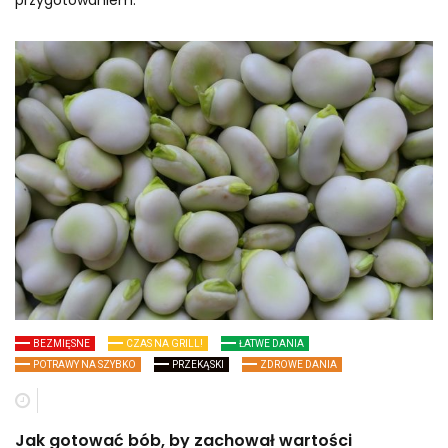
przygotowaniem.
BEZMIĘSNE
CZAS NA GRILL!
ŁATWE DANIA
POTRAWY NA SZYBKO
PRZEKĄSKI
ZDROWE DANIA
Jak gotować bób, by zachował wartości