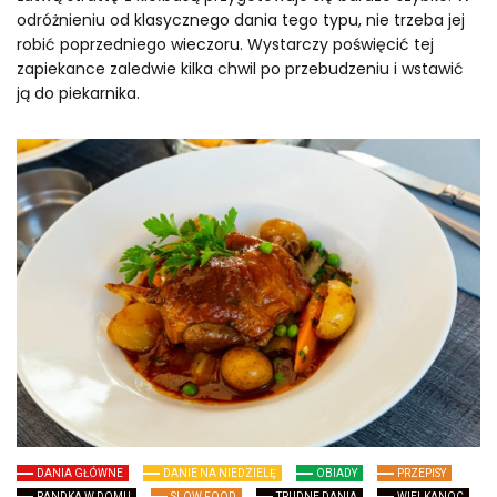
odróżnieniu od klasycznego dania tego typu, nie trzeba jej
robić poprzedniego wieczoru. Wystarczy poświęcić tej
zapiekance zaledwie kilka chwil po przebudzeniu i wstawić
ją do piekarnika.
DANIA GŁÓWNE
DANIE NA NIEDZIELĘ
OBIADY
PRZEPISY
RANDKA W DOMU
SLOW FOOD
TRUDNE DANIA
WIELKANOC