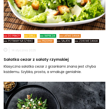
DO PRACY
GRILL
IMPREZA
ŁATWE DANIA
POTRAWY NA SZYBKO
PRZEPISY
SAŁATKI
ZDROWE DANIA
14 stycznia 2025
Sałatka cezar z sałaty rzymskiej
Klasyczna sałatka cezar z grzankami znana jest chyba
każdemu. Szybka, prosta, a smakuje genialnie.