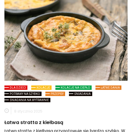
DLA DZIECI
KOLACJE
KOLACJE NA CIEPŁO
ŁATWE DANIA
POTRAWY NA SZYBKO
PRZEPISY
ŚNIADANIA
ŚNIADANIA NA WYTRAWNIE
8 stycznia 2025
Łatwa stratta z kiełbasą
Łatwą strattę z kiełbasą przygotowuje się bardzo szybko. W