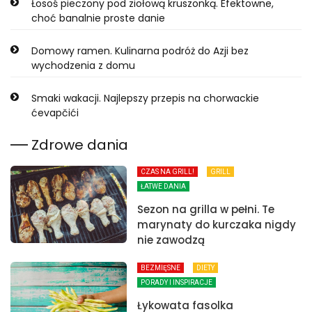
Łosoś pieczony pod ziołową kruszonką. Efektowne,
choć banalnie proste danie
Domowy ramen. Kulinarna podróż do Azji bez
wychodzenia z domu
Smaki wakacji. Najlepszy przepis na chorwackie
ćevapčići
Zdrowe dania
CZAS NA GRILL!
GRILL
ŁATWE DANIA
Sezon na grilla w pełni. Te
marynaty do kurczaka nigdy
nie zawodzą
BEZMIĘSNE
DIETY
PORADY I INSPIRACJE
Łykowata fasolka