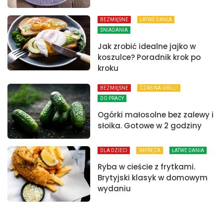
BEZMIĘSNE
ŁATWE DANIA
ŚNIADANIA
Jak zrobić idealne jajko w
koszulce? Poradnik krok po
kroku
BEZMIĘSNE
CZAS NA GRILL!
DO PRACY
Ogórki małosolne bez zalewy i
słoika. Gotowe w 2 godziny
DLA DZIECI
IMPREZA
ŁATWE DANIA
Ryba w cieście z frytkami.
Brytyjski klasyk w domowym
wydaniu