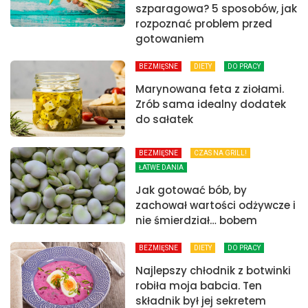
szparagowa? 5 sposobów, jak
rozpoznać problem przed
gotowaniem
BEZMIĘSNE
DIETY
DO PRACY
Marynowana feta z ziołami.
Zrób sama idealny dodatek
do sałatek
BEZMIĘSNE
CZAS NA GRILL!
ŁATWE DANIA
Jak gotować bób, by
zachował wartości odżywcze i
nie śmierdział… bobem
BEZMIĘSNE
DIETY
DO PRACY
Najlepszy chłodnik z botwinki
robiła moja babcia. Ten
składnik był jej sekretem