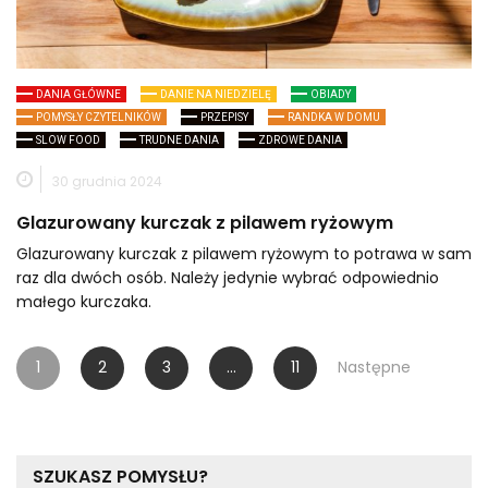
DANIA GŁÓWNE
DANIE NA NIEDZIELĘ
OBIADY
POMYSŁY CZYTELNIKÓW
PRZEPISY
RANDKA W DOMU
SLOW FOOD
TRUDNE DANIA
ZDROWE DANIA
30 grudnia 2024
Glazurowany kurczak z pilawem ryżowym
Glazurowany kurczak z pilawem ryżowym to potrawa w sam
raz dla dwóch osób. Należy jedynie wybrać odpowiednio
małego kurczaka.
Stronicowanie
1
2
3
…
11
Następne
wpisów
SZUKASZ POMYSŁU?