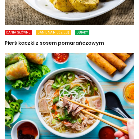
DANIA GŁÓWNE
DANIE NA NIEDZIELĘ
OBIADY
Pierś kaczki z sosem pomarańczowym