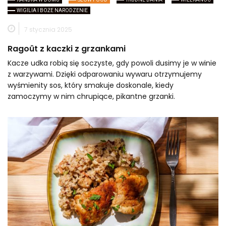
WIGILIA I BOŻE NARODZENIE
7 stycznia 2025
Ragoût z kaczki z grzankami
Kacze udka robią się soczyste, gdy powoli dusimy je w winie
z warzywami. Dzięki odparowaniu wywaru otrzymujemy
wyśmienity sos, który smakuje doskonale, kiedy
zamoczymy w nim chrupiące, pikantne grzanki.