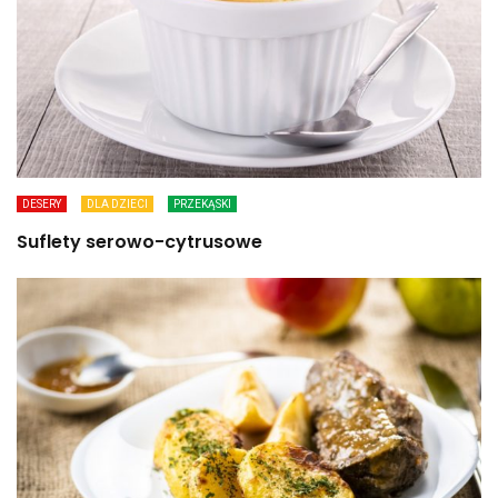
DESERY
DLA DZIECI
PRZEKĄSKI
Suflety serowo-cytrusowe