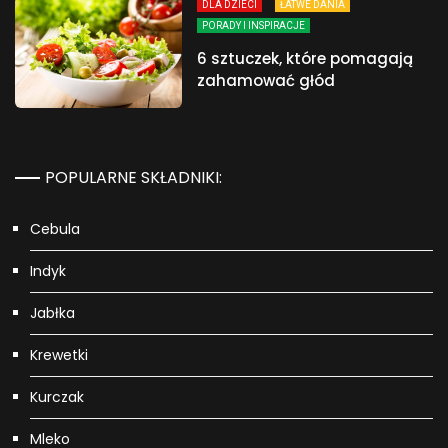
DLA DZIECI
ŁATWE DANIA
PORADY I INSPIRACJE
6 sztuczek, które pomagają
zahamować głód
POPULARNE SKŁADNIKI:
Cebula
Indyk
Jabłka
Krewetki
Kurczak
Mleko