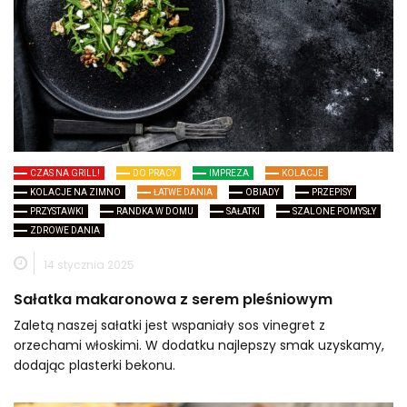
CZAS NA GRILL!
DO PRACY
IMPREZA
KOLACJE
KOLACJE NA ZIMNO
ŁATWE DANIA
OBIADY
PRZEPISY
PRZYSTAWKI
RANDKA W DOMU
SAŁATKI
SZALONE POMYSŁY
ZDROWE DANIA
14 stycznia 2025
Sałatka makaronowa z serem pleśniowym
Zaletą naszej sałatki jest wspaniały sos vinegret z
orzechami włoskimi. W dodatku najlepszy smak uzyskamy,
dodając plasterki bekonu.