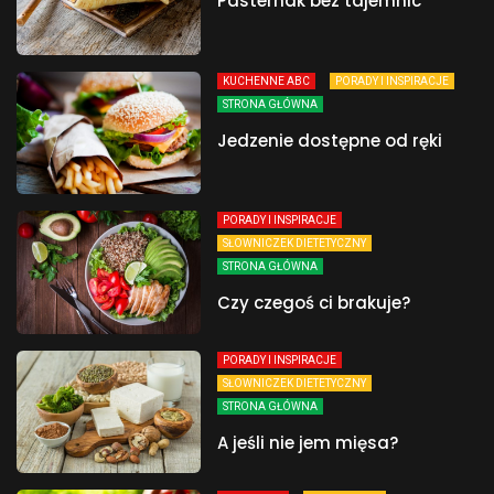
Pasternak bez tajemnic
KUCHENNE ABC
PORADY I INSPIRACJE
STRONA GŁÓWNA
Jedzenie dostępne od ręki
PORADY I INSPIRACJE
SŁOWNICZEK DIETETYCZNY
STRONA GŁÓWNA
Czy czegoś ci brakuje?
PORADY I INSPIRACJE
SŁOWNICZEK DIETETYCZNY
STRONA GŁÓWNA
A jeśli nie jem mięsa?