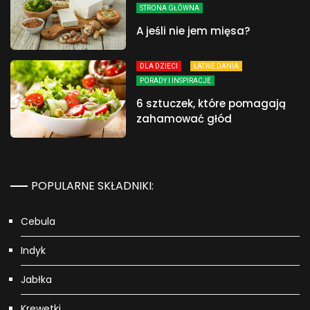
STRONA GŁÓWNA
A jeśli nie jem mięsa?
DLA DZIECI
ŁATWE DANIA
PORADY I INSPIRACJE
6 sztuczek, które pomagają
zahamować głód
POPULARNE SKŁADNIKI:
Cebula
Indyk
Jabłka
Krewetki