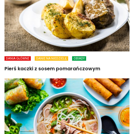
DANIA GŁÓWNE
DANIE NA NIEDZIELĘ
OBIADY
Pierś kaczki z sosem pomarańczowym