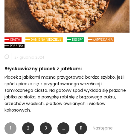
CIASTA
DANIE NA NIEDZIELĘ
DESERY
ŁATWE DANIA
PRZEPISY
27 grudnia 2024
Błyskawiczny placek z jabłkami
Placek z jabłkami można przygotować bardzo szybko, jeśli
spód upiecze się z przygotowanego wcześniej i
zamrożonego ciasta. Na gotowy spód wykłada się prażone
jabłka ze słoika, a posypkę robi się z brązowego cukru,
orzechów włoskich, płatków owsianych i wiórków
kokosowych.
Stronicowanie
1
2
3
…
11
Następne