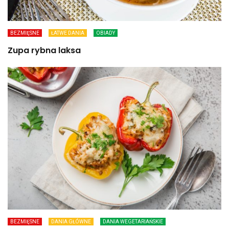
BEZMIĘSNE
ŁATWE DANIA
OBIADY
Zupa rybna laksa
BEZMIĘSNE
DANIA GŁÓWNE
DANIA WEGETARIAŃSKIE