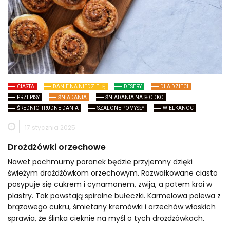
CIASTA
DANIE NA NIEDZIELĘ
DESERY
DLA DZIECI
PRZEPISY
ŚNIADANIA
ŚNIADANIA NA SŁODKO
ŚREDNIO-TRUDNE DANIA
SZALONE POMYSŁY
WIELKANOC
17 stycznia 2025
Drożdżówki orzechowe
Nawet pochmurny poranek będzie przyjemny dzięki
świeżym drożdżówkom orzechowym. Rozwałkowane ciasto
posypuje się cukrem i cynamonem, zwija, a potem kroi w
plastry. Tak powstają spiralne bułeczki. Karmelowa polewa z
brązowego cukru, śmietany kremówki i orzechów włoskich
sprawia, że ślinka cieknie na myśl o tych drożdżówkach.