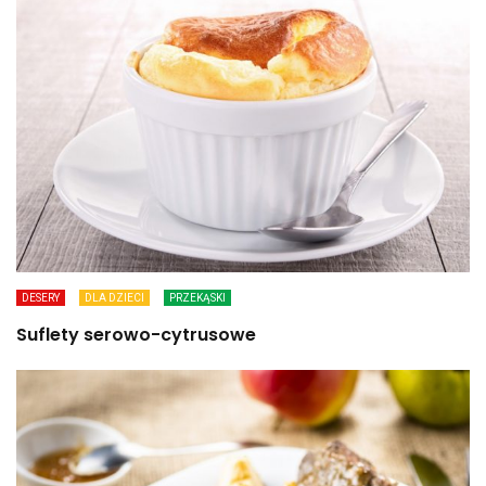
DESERY
DLA DZIECI
PRZEKĄSKI
Suflety serowo-cytrusowe