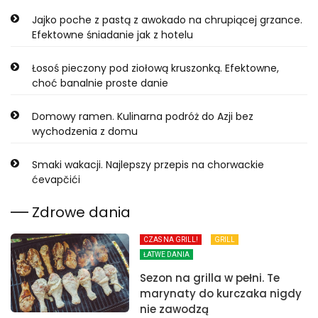
Jajko poche z pastą z awokado na chrupiącej grzance.
Efektowne śniadanie jak z hotelu
Łosoś pieczony pod ziołową kruszonką. Efektowne,
choć banalnie proste danie
Domowy ramen. Kulinarna podróż do Azji bez
wychodzenia z domu
Smaki wakacji. Najlepszy przepis na chorwackie
ćevapčići
Zdrowe dania
CZAS NA GRILL!
GRILL
ŁATWE DANIA
Sezon na grilla w pełni. Te
marynaty do kurczaka nigdy
nie zawodzą