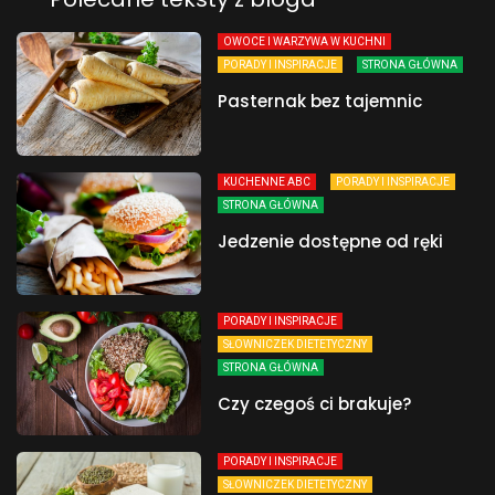
OWOCE I WARZYWA W KUCHNI
PORADY I INSPIRACJE
STRONA GŁÓWNA
Pasternak bez tajemnic
KUCHENNE ABC
PORADY I INSPIRACJE
STRONA GŁÓWNA
Jedzenie dostępne od ręki
PORADY I INSPIRACJE
SŁOWNICZEK DIETETYCZNY
STRONA GŁÓWNA
Czy czegoś ci brakuje?
PORADY I INSPIRACJE
SŁOWNICZEK DIETETYCZNY