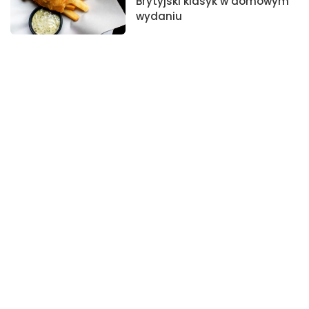
Brytyjski klasyk w domowym
wydaniu