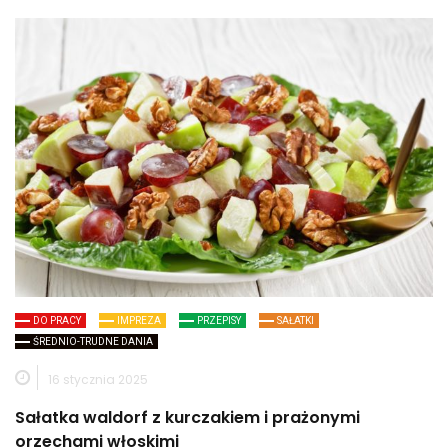
DO PRACY
IMPREZA
PRZEPISY
SAŁATKI
ŚREDNIO-TRUDNE DANIA
16 stycznia 2025
Sałatka waldorf z kurczakiem i prażonymi
orzechami włoskimi