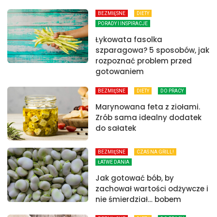
BEZMIĘSNE
DIETY
PORADY I INSPIRACJE
Łykowata fasolka
szparagowa? 5 sposobów, jak
rozpoznać problem przed
gotowaniem
BEZMIĘSNE
DIETY
DO PRACY
Marynowana feta z ziołami.
Zrób sama idealny dodatek
do sałatek
BEZMIĘSNE
CZAS NA GRILL!
ŁATWE DANIA
Jak gotować bób, by
zachował wartości odżywcze i
nie śmierdział… bobem