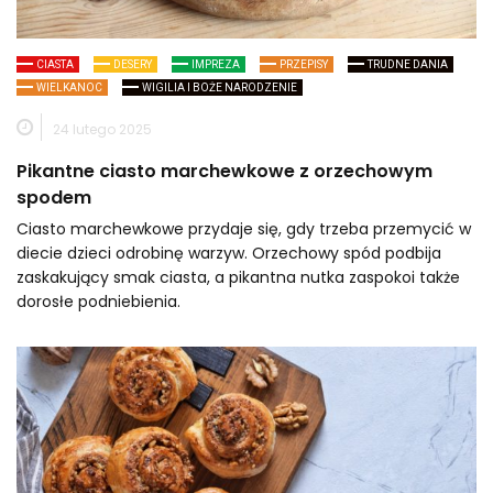
CIASTA
DESERY
IMPREZA
PRZEPISY
TRUDNE DANIA
WIELKANOC
WIGILIA I BOŻE NARODZENIE
24 lutego 2025
Pikantne ciasto marchewkowe z orzechowym
spodem
Ciasto marchewkowe przydaje się, gdy trzeba przemycić w
diecie dzieci odrobinę warzyw. Orzechowy spód podbija
zaskakujący smak ciasta, a pikantna nutka zaspokoi także
dorosłe podniebienia.