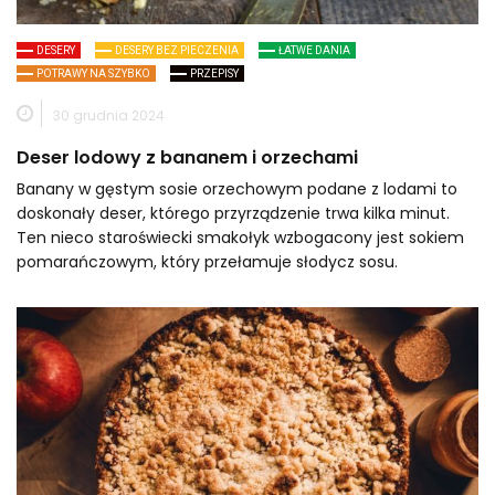
DESERY
DESERY BEZ PIECZENIA
ŁATWE DANIA
POTRAWY NA SZYBKO
PRZEPISY
30 grudnia 2024
Deser lodowy z bananem i orzechami
Banany w gęstym sosie orzechowym podane z lodami to
doskonały deser, którego przyrządzenie trwa kilka minut.
Ten nieco staroświecki smakołyk wzbogacony jest sokiem
pomarańczowym, który przełamuje słodycz sosu.