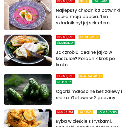
BEZMIĘSNE
DIETY
DO PRACY
Najlepszy chłodnik z botwinki
robiła moja babcia. Ten
składnik był jej sekretem
BEZMIĘSNE
ŁATWE DANIA
ŚNIADANIA
Jak zrobić idealne jajko w
koszulce? Poradnik krok po
kroku
BEZMIĘSNE
CZAS NA GRILL!
DO PRACY
Ogórki małosolne bez zalewy i
słoika. Gotowe w 2 godziny
DLA DZIECI
IMPREZA
ŁATWE DANIA
Ryba w cieście z frytkami.