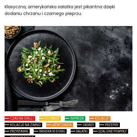
Klasyczna, amerykańska sałatka jest pikantna dzięki
dodaniu chrzanu i czarnego pieprzu.
CZAS NA GRILL!
DO PRACY
IMPREZA
KOLACJE
KOLACJE NA ZIMNO
ŁATWE DANIA
OBIADY
PRZEPISY
PRZYSTAWKI
RANDKA W DOMU
SAŁATKI
SZALONE POMYSŁY