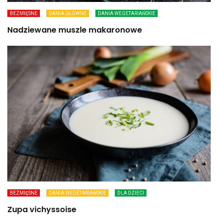
BEZMIĘSNE
DANIA GŁÓWNE
DANIA WEGETARIAŃSKIE
Nadziewane muszle makaronowe
BEZMIĘSNE
DANIA WEGETARIAŃSKIE
DLA DZIECI
Zupa vichyssoise