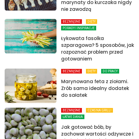
marynaty do kurczaka nigdy
nie zawodzą
BEZMIĘSNE
DIETY
PORADY I INSPIRACJE
Łykowata fasolka
szparagowa? 5 sposobów, jak
rozpoznać problem przed
gotowaniem
BEZMIĘSNE
DIETY
DO PRACY
Marynowana feta z ziołami.
Zrób sama idealny dodatek
do sałatek
BEZMIĘSNE
CZAS NA GRILL!
ŁATWE DANIA
Jak gotować bób, by
zachował wartości odżywcze i