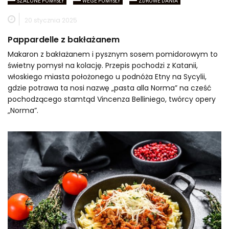
SZALONE POMYSŁY
WEGE POMYSŁY
ZDROWE DANIA
20 stycznia 2025
Pappardelle z bakłażanem
Makaron z bakłażanem i pysznym sosem pomidorowym to
świetny pomysł na kolację. Przepis pochodzi z Katanii,
włoskiego miasta położonego u podnóża Etny na Sycylii,
gdzie potrawa ta nosi nazwę „pasta alla Norma” na cześć
pochodzącego stamtąd Vincenza Belliniego, twórcy opery
„Norma”.