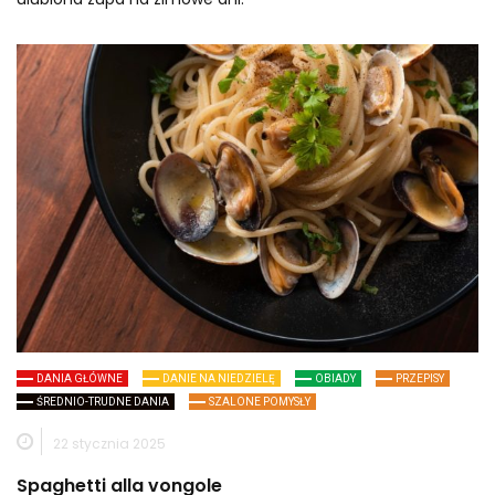
DANIA GŁÓWNE
DANIE NA NIEDZIELĘ
OBIADY
PRZEPISY
ŚREDNIO-TRUDNE DANIA
SZALONE POMYSŁY
22 stycznia 2025
Spaghetti alla vongole