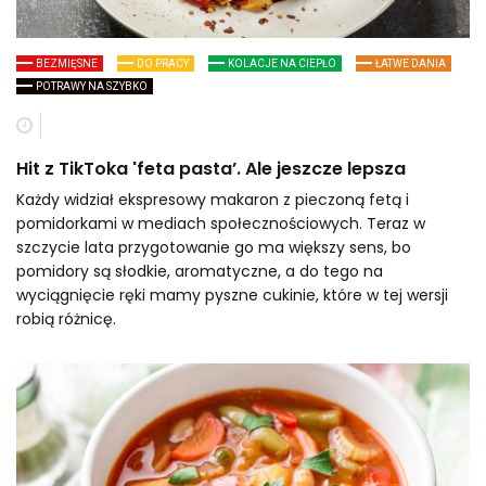
BEZMIĘSNE
DO PRACY
KOLACJE NA CIEPŁO
ŁATWE DANIA
POTRAWY NA SZYBKO
Hit z TikToka 'feta pasta’. Ale jeszcze lepsza
Każdy widział ekspresowy makaron z pieczoną fetą i
pomidorkami w mediach społecznościowych. Teraz w
szczycie lata przygotowanie go ma większy sens, bo
pomidory są słodkie, aromatyczne, a do tego na
wyciągnięcie ręki mamy pyszne cukinie, które w tej wersji
robią różnicę.