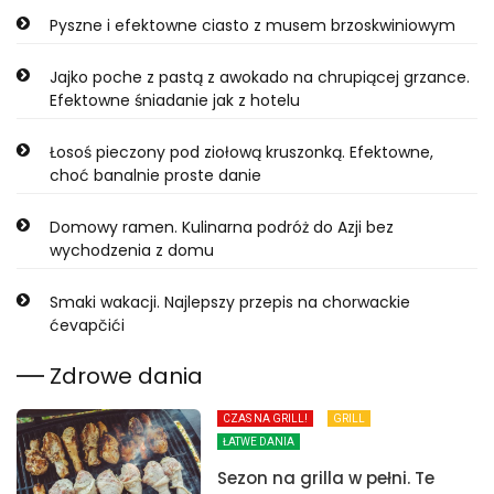
Pyszne i efektowne ciasto z musem brzoskwiniowym
Jajko poche z pastą z awokado na chrupiącej grzance.
Efektowne śniadanie jak z hotelu
Łosoś pieczony pod ziołową kruszonką. Efektowne,
choć banalnie proste danie
Domowy ramen. Kulinarna podróż do Azji bez
wychodzenia z domu
Smaki wakacji. Najlepszy przepis na chorwackie
ćevapčići
Zdrowe dania
CZAS NA GRILL!
GRILL
ŁATWE DANIA
Sezon na grilla w pełni. Te