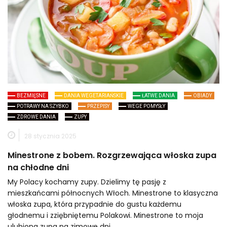
BEZMIĘSNE
DANIA WEGETARIAŃSKIE
ŁATWE DANIA
OBIADY
POTRAWY NA SZYBKO
PRZEPISY
WEGE POMYSŁY
ZDROWE DANIA
ZUPY
28 stycznia 2025
Minestrone z bobem. Rozgrzewająca włoska zupa
na chłodne dni
My Polacy kochamy zupy. Dzielimy tę pasję z
mieszkańcami północnych Włoch. Minestrone to klasyczna
włoska zupa, która przypadnie do gustu każdemu
głodnemu i zziębniętemu Polakowi. Minestrone to moja
ulubiona zupa na zimowe dni.