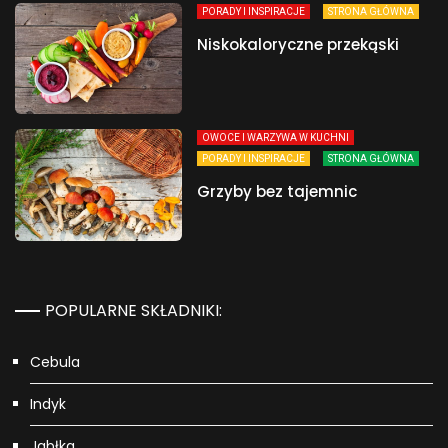
PORADY I INSPIRACJE
STRONA GŁÓWNA
Niskokaloryczne przekąski
OWOCE I WARZYWA W KUCHNI
PORADY I INSPIRACJE
STRONA GŁÓWNA
Grzyby bez tajemnic
POPULARNE SKŁADNIKI:
Cebula
Indyk
Jabłka