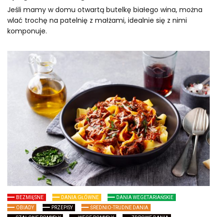
Jeśli mamy w domu otwartą butelkę białego wina, można
wlać trochę na patelnię z małżami, idealnie się z nimi
komponuje.
BEZMIĘSNE
DANIA GŁÓWNE
DANIA WEGETARIAŃSKIE
OBIADY
PRZEPISY
ŚREDNIO-TRUDNE DANIA