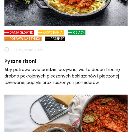
DANIA GŁÓWNE
ŁATWE DANIA
OBIADY
POTRAWY NA SZYBKO
PRZEPISY
17 stycznia 2025
Pyszne risoni
Aby potrawa była bardziej pożywna, warto dodać trochę
drobno pokrojonych pieczonych bakłażanów i pieczonej
czerwonej papryki oraz suszonych pomidorów.