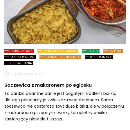
DANIA GŁÓWNE
DANIA WEGETARIAŃSKIE
OBIADY
PRZEPISY
RANDKA W DOMU
ŚREDNIO-TRUDNE DANIA
WEGE POMYSŁY
ZDROWE DANIA
14 stycznia 2025
Soczewica z makaronem po egipsku
To bardzo pikantne danie jest bogatym źródłem białka,
dlatego polecamy je zwłaszcza wegetarianom. Sama
soczewica nie dostarcza zbyt dużo białka, ale w połączeniu
z makaronem pszennym tworzy kompletny posiłek,
zawierający niewiele tłuszczu.