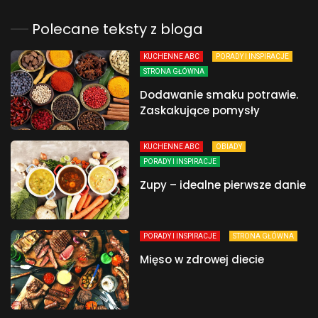
Polecane teksty z bloga
KUCHENNE ABC
PORADY I INSPIRACJE
STRONA GŁÓWNA
Dodawanie smaku potrawie.
Zaskakujące pomysły
KUCHENNE ABC
OBIADY
PORADY I INSPIRACJE
Zupy – idealne pierwsze danie
PORADY I INSPIRACJE
STRONA GŁÓWNA
Mięso w zdrowej diecie