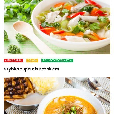
ŁATWE DANIA
OBIADY
POMYSŁY CZYTELNIKÓW
Szybka zupa z kurczakiem