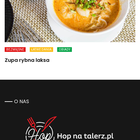
BEZMIĘSNE
ŁATWE DANIA
OBIADY
Zupa rybna laksa
O NAS