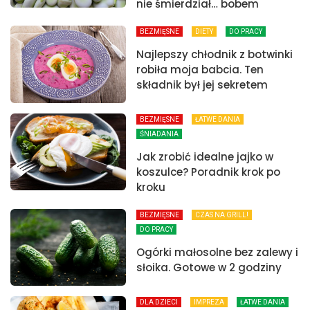
nie śmierdział… bobem
BEZMIĘSNE
DIETY
DO PRACY
Najlepszy chłodnik z botwinki
robiła moja babcia. Ten
składnik był jej sekretem
BEZMIĘSNE
ŁATWE DANIA
ŚNIADANIA
Jak zrobić idealne jajko w
koszulce? Poradnik krok po
kroku
BEZMIĘSNE
CZAS NA GRILL!
DO PRACY
Ogórki małosolne bez zalewy i
słoika. Gotowe w 2 godziny
DLA DZIECI
IMPREZA
ŁATWE DANIA