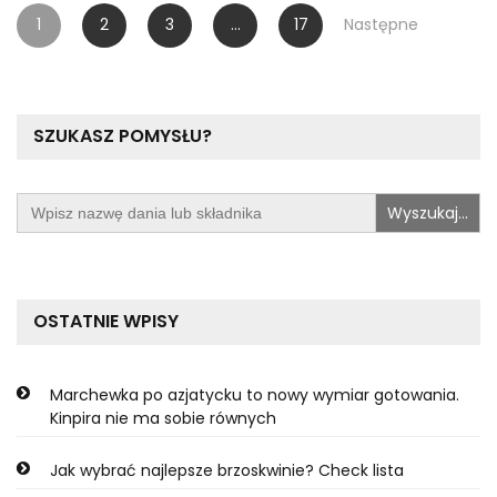
Stronicowanie
1
2
3
…
17
Następne
wpisów
SZUKASZ POMYSŁU?
Search
for:
OSTATNIE WPISY
Marchewka po azjatycku to nowy wymiar gotowania.
Kinpira nie ma sobie równych
Jak wybrać najlepsze brzoskwinie? Check lista