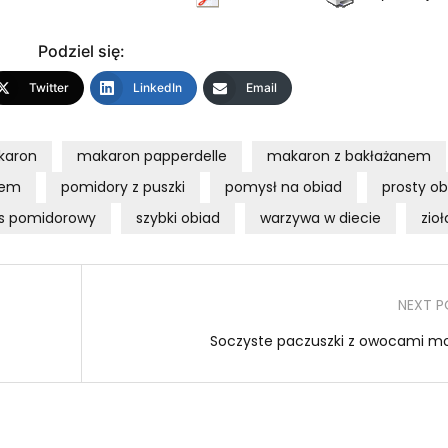
Podziel się:
Twitter
LinkedIn
Email
karon
makaron papperdelle
makaron z bakłażanem
nem
pomidory z puszki
pomysł na obiad
prosty ob
s pomidorowy
szybki obiad
warzywa w diecie
zioł
NEXT P
Soczyste paczuszki z owocami m