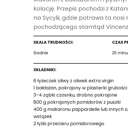
kolację. Przepis pochodzi z Kata
na Sycylii, gdzie potrawa ta nos
pochodzącego stamtąd Vincenza 
SKALA TRUDNOŚCI:
CZAS 
Średnie
25 minu
SKŁADNIKI:
6 łyżeczek oliwy z oliwek extra virgin
1 bakłażan, pokrojony w plasterki gruboś
3–4 ząbki czosnku, drobno pokrojone
800 g pokrojonych pomidorów z puszki
400 g makaronu pappardelle lub innych s
wstążek
2 łyżki przecieru pomidorowego