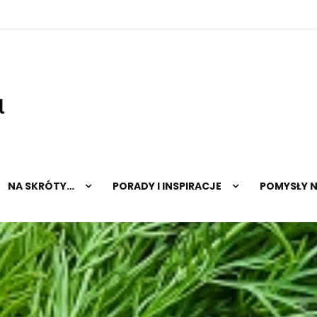
hopnatalerz.pl
NA SKRÓTY…
PORADY I INSPIRACJE
POMYSŁY 