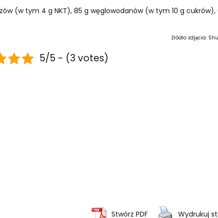
łuszczów (w tym 4 g NKT), 85 g węglowodanów (w tym 10 g cukrów),
Źródło zdjęcia: Sh
5/5 - (3 votes)
Stwórz PDF
Wydrukuj s