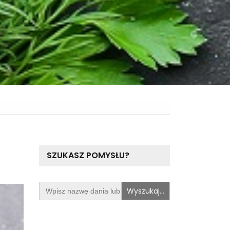
SZUKASZ POMYSŁU?
Search
for: