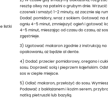
resztę oliwy na patelni o grubym dnie. Wrzucić
czosnek i smażyć 1–2 minuty, aż zacznie się rum
Dodać pomidory, wraz z sokiem. Gotować na 
ogniu 4–5 minut, zmniejszyć ogień i gotować ko
 listki
4–5 minut, mieszając od czasu do czasu, aż sos
zgęstnieje.
3) Ugotować makaron zgodnie z instrukcją na
opakowaniu, aż będzie al dente.
4) Dodać przecier pomidorowy, oregano i cuki
sosu. Doprawić solą i pieprzem kajeńskim. Ods
sos w ciepłe miejsce.
5) Odlać makaron, przełożyć do sosu. Wymiesz
Podawać z bakłażanem i kozim serem, przybr
natką pietruszki lub bazylią.