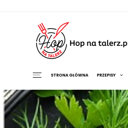
Skip
to
content
Najlepsze przepisy na każdą okazję
STRONA GŁÓWNA
PRZEPISY