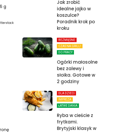
Jak zrobić
 6 g
idealne jajko w
koszulce?
Poradnik krok po
utterstock
kroku
BEZMIĘSNE
CZAS NA GRILL!
DO PRACY
Ogórki małosolne
bez zalewy i
słoika. Gotowe w
2 godziny
DLA DZIECI
IMPREZA
ŁATWE DANIA
Ryba w cieście z
frytkami.
Brytyjski klasyk w
tronę