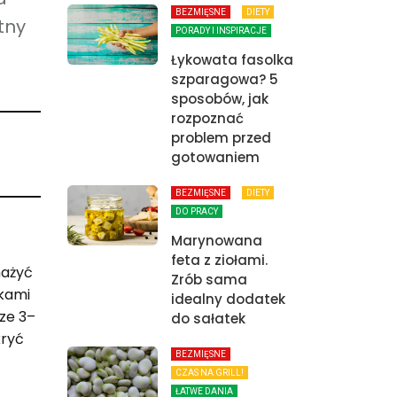
BEZMIĘSNE
DIETY
tny
PORADY I INSPIRACJE
Łykowata fasolka
szparagowa? 5
sposobów, jak
rozpoznać
problem przed
gotowaniem
BEZMIĘSNE
DIETY
DO PRACY
Marynowana
feta z ziołami.
mażyć
Zrób sama
kami
idealny dodatek
ze 3–
do sałatek
kryć
BEZMIĘSNE
CZAS NA GRILL!
ŁATWE DANIA