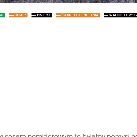
KIE
OBIADY
PRZEPISY
ŚREDNIO-TRUDNE DANIA
SZALONE POMYSŁ
m sosem pomidorowym to świetny pomysł n