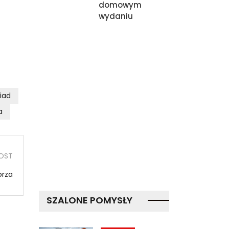
domowym
wydaniu
iad
a
OST
orza
SZALONE POMYSŁY