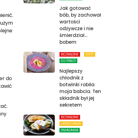
Jak gotować
bób, by zachował
ienić.
wartości
dużym
odżywcze i nie
lejne
śmierdział…
bobem
BEZMIĘSNE
DIETY
DO PRACY
Najlepszy
chłodnik z
er do
botwinki robiła
tawić
moja babcia. Ten
składnik był jej
sekretem
ać.
any
BEZMIĘSNE
ŁATWE DANIA
ŚNIADANIA