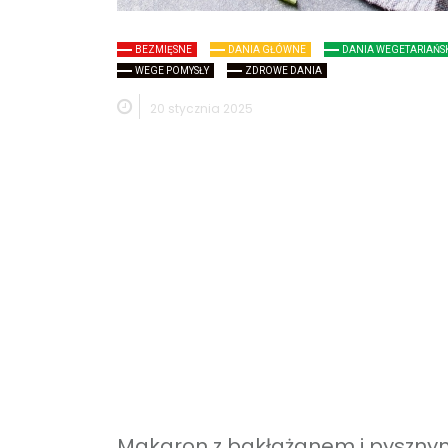
BEZMIĘSNE
DANIA GŁÓWNE
DANIA WEGETARIAŃS
WEGE POMYSŁY
ZDROWE DANIA
20 stycznia 2025
Makaron z bakłażanem i pyszny