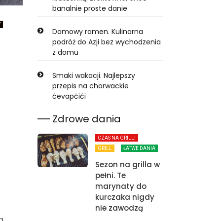
banalnie proste danie
Y
Domowy ramen. Kulinarna
podróż do Azji bez wychodzenia
z domu
Smaki wakacji. Najlepszy
przepis na chorwackie
ćevapčići
Zdrowe dania
CZAS NA GRILL!
GRILL
ŁATWE DANIA
Sezon na grilla w
pełni. Te
marynaty do
kurczaka nigdy
nie zawodzą
a