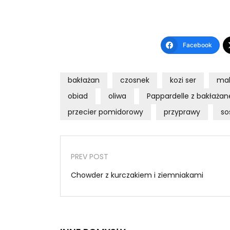
Facebook
bakłażan
czosnek
kozi ser
ma
obiad
oliwa
Pappardelle z bakłaża
przecier pomidorowy
przyprawy
so
PREV POST
Chowder z kurczakiem i ziemniakami