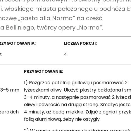
nii, włoskiego miasta położonego u podnóża E
i nazwę „pasta alla Norma” na cześć
Belliniego, twórcy opery „Norma”.
PRZYGOTOWANIA:
LICZBA PORCJI:
t
4
PRZYGOTOWANIE:
1) Rozgrzać patelnię grillową i posmarować 2
ci 3–5 mm
łyżeczkami oliwy. Ułożyć plastry bakłażana i s
3–4 minuty, a następnie posmarować 2 łyżecz
oliwy i odwrócić na drugą stronę. Smażyć jeszc
zerokich
4 minuty, aż będą miękkie. Zdjąć z ognia i przy
folią aluminiową, żeby nie ostygły.
2) W czasie gdy smażymy bakłażana, rozgrzać