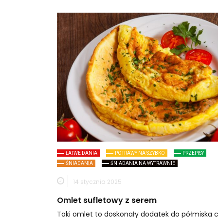
ŁATWE DANIA
POTRAWY NA SZYBKO
PRZEPISY
ŚNIADANIA
ŚNIADANIA NA WYTRAWNIE
14 stycznia 2025
Omlet sufletowy z serem
Taki omlet to doskonały dodatek do półmiska c