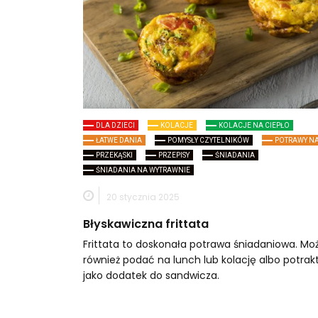
DLA DZIECI
KOLACJE
KOLACJE NA CIEPŁO
ŁATWE DANIA
POMYSŁY CZYTELNIKÓW
POTRAWY NA
PRZEKĄSKI
PRZEPISY
ŚNIADANIA
ŚNIADANIA NA WYTRAWNIE
20 stycznia 2025
Błyskawiczna frittata
Frittata to doskonała potrawa śniadaniowa. Mo
również podać na lunch lub kolację albo potra
jako dodatek do sandwicza.