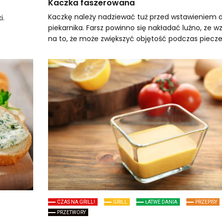
Kaczka faszerowana
Kaczkę należy nadziewać tuż przed wstawieniem 
i.
piekarnika. Farsz powinno się nakładać luźno, ze w
na to, że może zwiększyć objętość podczas piecze
CZAS NA GRILL!
GRILL
ŁATWE DANIA
PRZEPISY
PRZETWORY