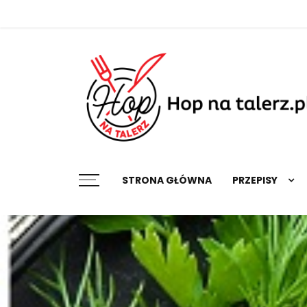
Skip
to
content
Najlepsze przepisy na każdą okazję
STRONA GŁÓWNA
PRZEPISY