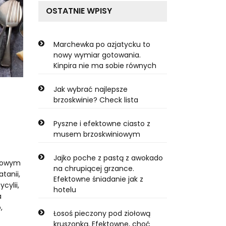
OSTATNIE WPISY
Marchewka po azjatycku to
nowy wymiar gotowania.
Kinpira nie ma sobie równych
Jak wybrać najlepsze
brzoskwinie? Check lista
Pyszne i efektowne ciasto z
musem brzoskwiniowym
Jajko poche z pastą z awokado
rowym
na chrupiącej grzance.
tanii,
Efektowne śniadanie jak z
cylii,
hotelu
a
,
Łosoś pieczony pod ziołową
kruszonką. Efektowne, choć