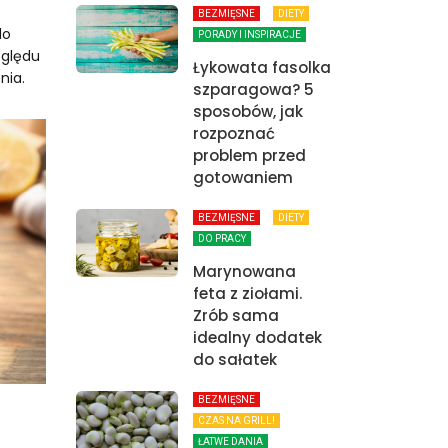
BEZMIĘSNE
DIETY
do
PORADY I INSPIRACJE
zględu
Łykowata fasolka
nia.
szparagowa? 5
sposobów, jak
rozpoznać
problem przed
gotowaniem
BEZMIĘSNE
DIETY
DO PRACY
Marynowana
feta z ziołami.
Zrób sama
idealny dodatek
do sałatek
BEZMIĘSNE
CZAS NA GRILL!
ŁATWE DANIA