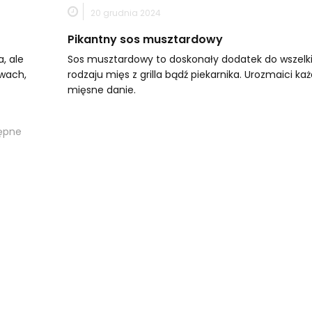
20 grudnia 2024
Pikantny sos musztardowy
, ale
Sos musztardowy to doskonały dodatek do wszelk
wach,
rodzaju mięs z grilla bądź piekarnika. Urozmaici ka
mięsne danie.
ępne