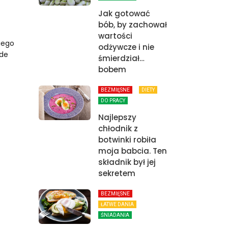
Jak gotować
bób, by zachował
wartości
iego
odżywcze i nie
żde
śmierdział…
bobem
BEZMIĘSNE
DIETY
DO PRACY
Najlepszy
chłodnik z
botwinki robiła
moja babcia. Ten
składnik był jej
sekretem
BEZMIĘSNE
ŁATWE DANIA
ŚNIADANIA