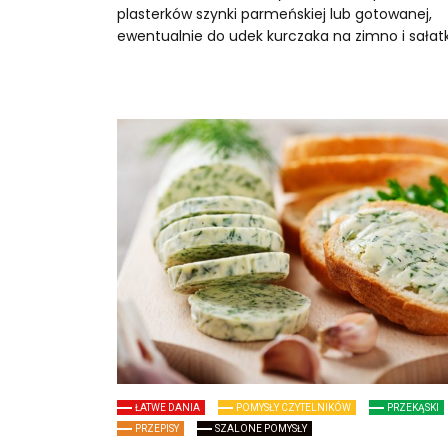
plasterków szynki parmeńskiej lub gotowanej,
ewentualnie do udek kurczaka na zimno i sałatk
ŁATWE DANIA
POMYSŁY CZYTELNIKÓW
PRZEKĄSKI
PRZEPISY
SZALONE POMYSŁY