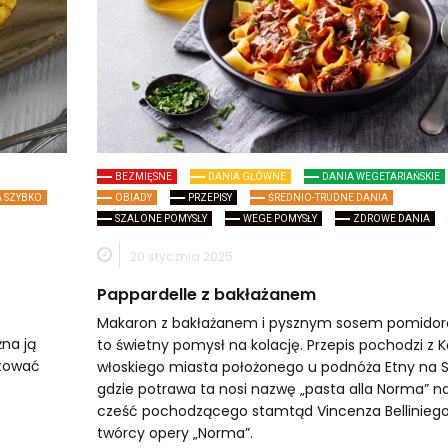
BEZMIĘSNE
DANIA GŁÓWNE
DANIA WEGETARIAŃSKIE
 SZYBKO
OBIADY
PRZEPISY
ŚREDNIO-TRUDNE DANIA
SZALONE POMYSŁY
WEGE POMYSŁY
ZDROWE DANIA
20 stycznia 2025
Pappardelle z bakłażanem
Makaron z bakłażanem i pysznym sosem pomido
żna ją
to świetny pomysł na kolację. Przepis pochodzi z Ka
ktować
włoskiego miasta położonego u podnóża Etny na Sy
gdzie potrawa ta nosi nazwę „pasta alla Norma” n
cześć pochodzącego stamtąd Vincenza Belliniego
twórcy opery „Norma”.