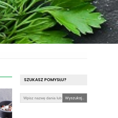
SZUKASZ POMYSŁU?
Search
for: