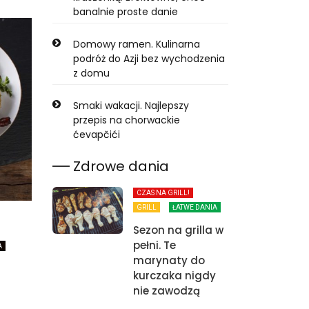
banalnie proste danie
Domowy ramen. Kulinarna
podróż do Azji bez wychodzenia
z domu
Smaki wakacji. Najlepszy
przepis na chorwackie
ćevapčići
Zdrowe dania
CZAS NA GRILL!
GRILL
ŁATWE DANIA
Sezon na grilla w
pełni. Te
A
marynaty do
kurczaka nigdy
nie zawodzą