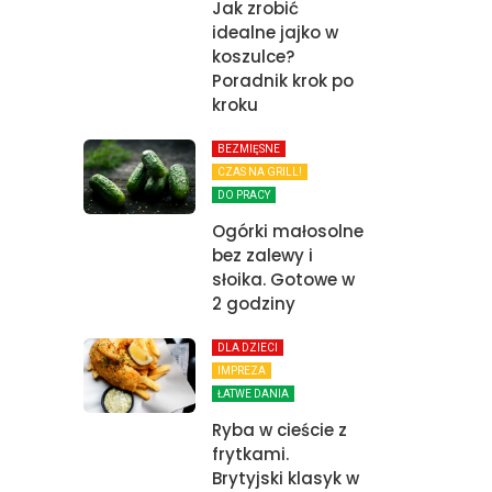
Jak zrobić
idealne jajko w
koszulce?
Poradnik krok po
kroku
BEZMIĘSNE
CZAS NA GRILL!
DO PRACY
Ogórki małosolne
bez zalewy i
słoika. Gotowe w
2 godziny
DLA DZIECI
IMPREZA
ŁATWE DANIA
Ryba w cieście z
frytkami.
Brytyjski klasyk w