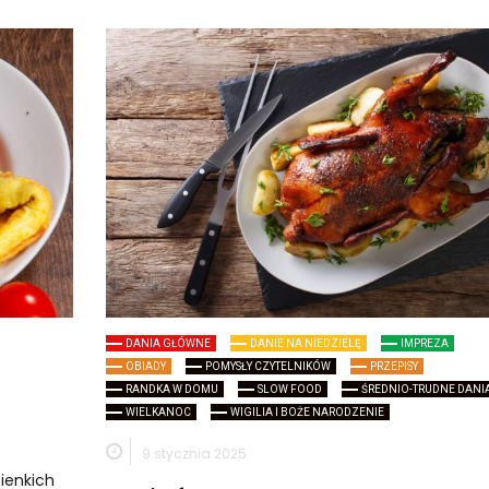
DANIA GŁÓWNE
DANIE NA NIEDZIELĘ
IMPREZA
OBIADY
POMYSŁY CZYTELNIKÓW
PRZEPISY
RANDKA W DOMU
SLOW FOOD
ŚREDNIO-TRUDNE DANI
WIELKANOC
WIGILIA I BOŻE NARODZENIE
9 stycznia 2025
ienkich