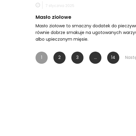
7 stycznia 2025
Masło ziołowe
Masło ziołowe to smaczny dodatek do pieczywa
równie dobrze smakuje na ugotowanych warzy
albo upieczonym mięsie.
Stronicowanie
1
2
3
…
14
Nast
wpisów