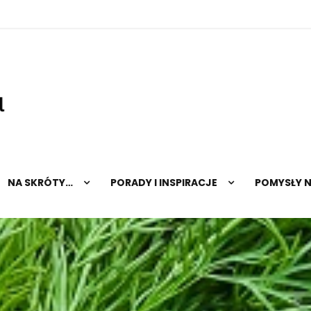
hopnatalerz.pl
NA SKRÓTY…
PORADY I INSPIRACJE
POMYSŁY 