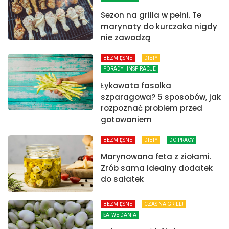
Sezon na grilla w pełni. Te
marynaty do kurczaka nigdy
nie zawodzą
BEZMIĘSNE
DIETY
PORADY I INSPIRACJE
Łykowata fasolka
szparagowa? 5 sposobów, jak
rozpoznać problem przed
gotowaniem
BEZMIĘSNE
DIETY
DO PRACY
Marynowana feta z ziołami.
Zrób sama idealny dodatek
do sałatek
BEZMIĘSNE
CZAS NA GRILL!
ŁATWE DANIA