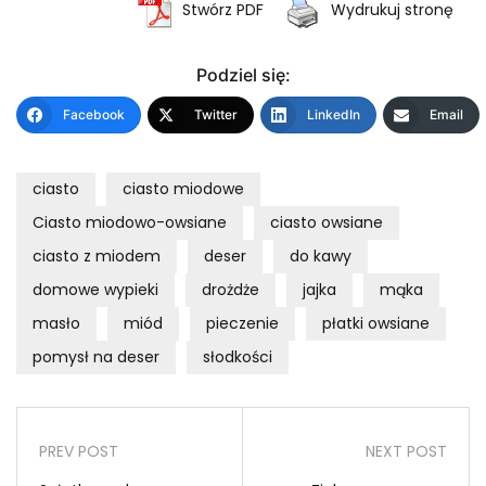
Stwórz PDF
Wydrukuj stronę
Podziel się:
Facebook
Twitter
LinkedIn
Email
ciasto
ciasto miodowe
Ciasto miodowo-owsiane
ciasto owsiane
ciasto z miodem
deser
do kawy
domowe wypieki
drożdże
jajka
mąka
masło
miód
pieczenie
płatki owsiane
pomysł na deser
słodkości
PREV POST
NEXT POST