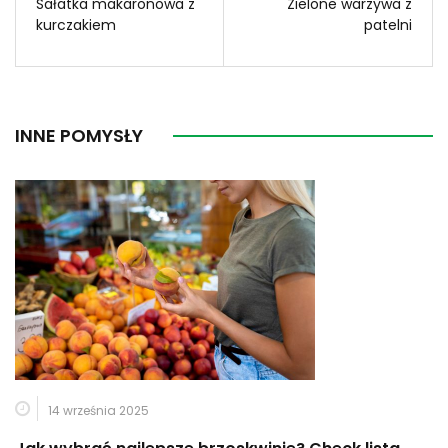
Sałatka makaronowa z
Zielone warzywa z
kurczakiem
patelni
INNE POMYSŁY
14 września 2025