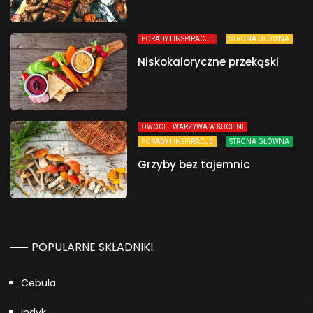
PORADY I INSPIRACJE
STRONA GŁÓWNA
Niskokaloryczne przekąski
OWOCE I WARZYWA W KUCHNI
PORADY I INSPIRACJE
STRONA GŁÓWNA
Grzyby bez tajemnic
POPULARNE SKŁADNIKI:
Cebula
Indyk