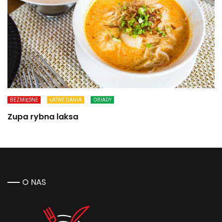
BEZMIĘSNE
ŁATWE DANIA
OBIADY
Zupa rybna laksa
O NAS