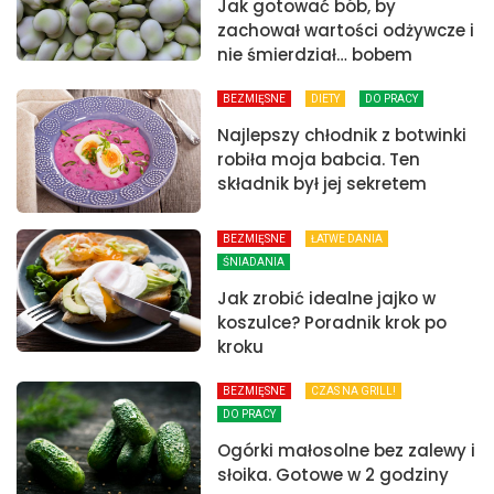
Jak gotować bób, by
zachował wartości odżywcze i
nie śmierdział… bobem
BEZMIĘSNE
DIETY
DO PRACY
Najlepszy chłodnik z botwinki
robiła moja babcia. Ten
składnik był jej sekretem
BEZMIĘSNE
ŁATWE DANIA
ŚNIADANIA
Jak zrobić idealne jajko w
koszulce? Poradnik krok po
kroku
BEZMIĘSNE
CZAS NA GRILL!
DO PRACY
Ogórki małosolne bez zalewy i
słoika. Gotowe w 2 godziny