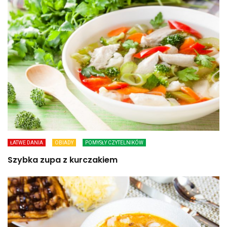
ŁATWE DANIA
OBIADY
POMYSŁY CZYTELNIKÓW
Szybka zupa z kurczakiem