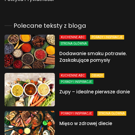
Polecane teksty z bloga
KUCHENNE ABC
PORADY I INSPIRACJE
STRONA GŁÓWNA
Dodawanie smaku potrawie.
Zaskakujące pomysły
KUCHENNE ABC
OBIADY
PORADY I INSPIRACJE
Zupy – idealne pierwsze danie
PORADY I INSPIRACJE
STRONA GŁÓWNA
Mięso w zdrowej diecie