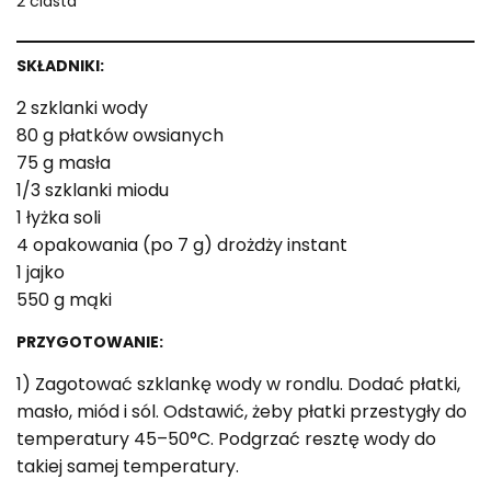
2 ciasta
SKŁADNIKI:
2 szklanki wody
80 g płatków owsianych
75 g masła
1/3 szklanki miodu
1 łyżka soli
4 opakowania (po 7 g) drożdży instant
1 jajko
550 g mąki
PRZYGOTOWANIE:
1) Zagotować szklankę wody w rondlu. Dodać płatki,
masło, miód i sól. Odstawić, żeby płatki przestygły do
temperatury 45–50°C. Podgrzać resztę wody do
takiej samej temperatury.