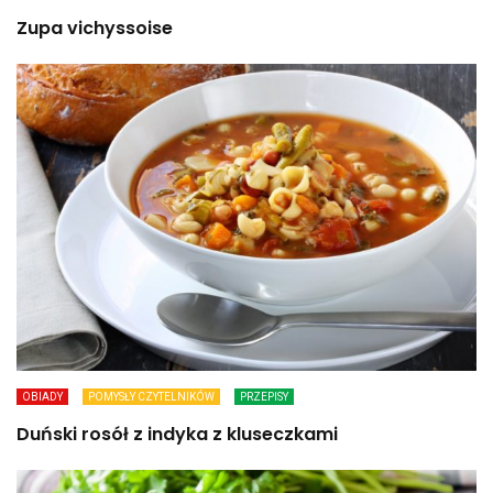
Zupa vichyssoise
OBIADY
POMYSŁY CZYTELNIKÓW
PRZEPISY
Duński rosół z indyka z kluseczkami