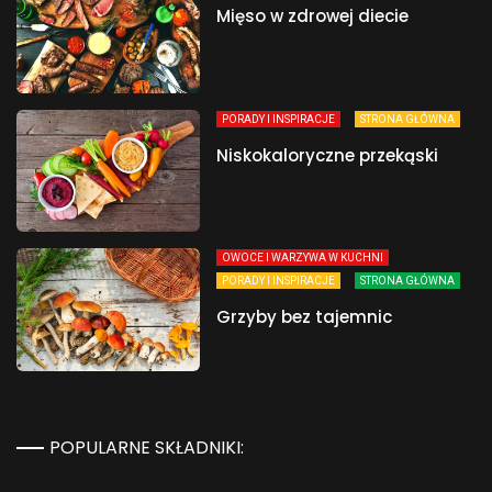
Mięso w zdrowej diecie
PORADY I INSPIRACJE
STRONA GŁÓWNA
Niskokaloryczne przekąski
OWOCE I WARZYWA W KUCHNI
PORADY I INSPIRACJE
STRONA GŁÓWNA
Grzyby bez tajemnic
POPULARNE SKŁADNIKI: