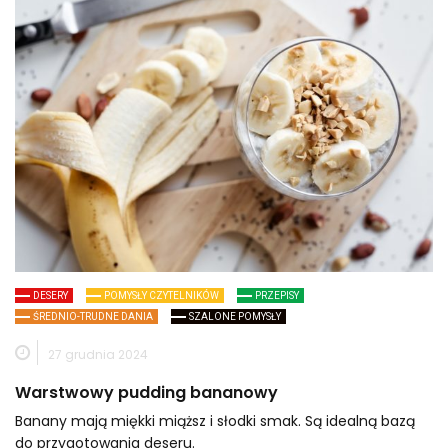
DESERY
POMYSŁY CZYTELNIKÓW
PRZEPISY
ŚREDNIO-TRUDNE DANIA
SZALONE POMYSŁY
27 grudnia 2024
Warstwowy pudding bananowy
Banany mają miękki miąższ i słodki smak. Są idealną bazą
do przygotowania deseru.