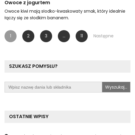
Owoce z jogurtem
Owoce kiwi mają słodko-kwaskowaty smak, który idealnie
łączy się ze słodkim bananem.
Stronicowanie
1
2
3
…
11
Następne
wpisów
SZUKASZ POMYSŁU?
Search
for:
OSTATNIE WPISY