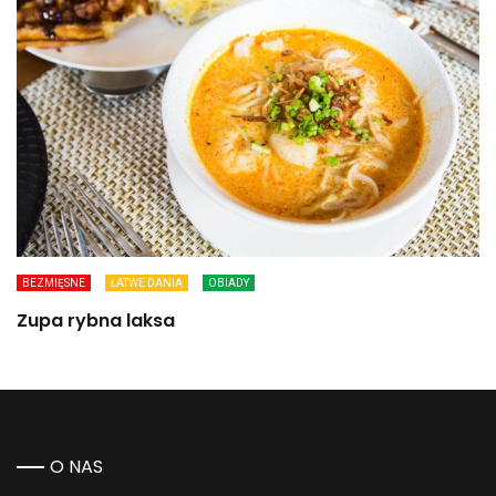
BEZMIĘSNE
ŁATWE DANIA
OBIADY
Zupa rybna laksa
O NAS