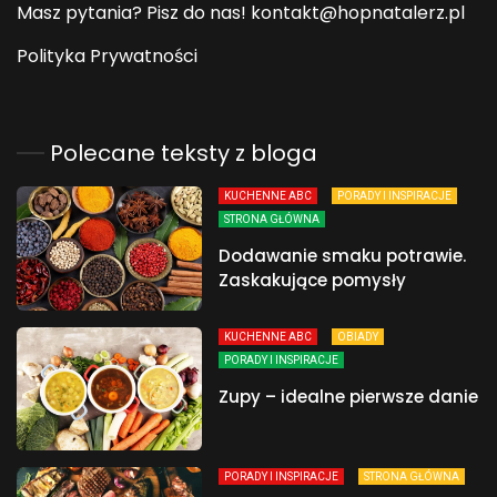
Masz pytania? Pisz do nas! kontakt@hopnatalerz.pl
Polityka Prywatności
Polecane teksty z bloga
KUCHENNE ABC
PORADY I INSPIRACJE
STRONA GŁÓWNA
Dodawanie smaku potrawie.
Zaskakujące pomysły
KUCHENNE ABC
OBIADY
PORADY I INSPIRACJE
Zupy – idealne pierwsze danie
PORADY I INSPIRACJE
STRONA GŁÓWNA