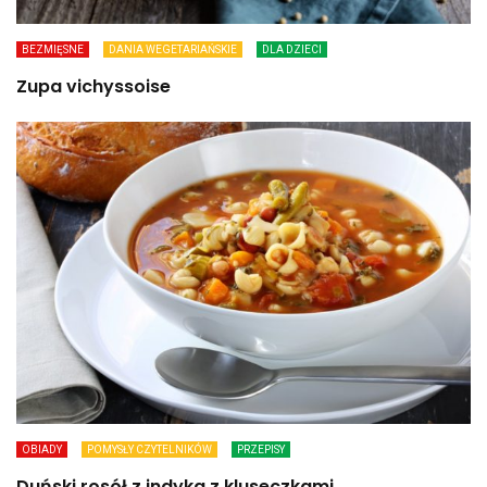
BEZMIĘSNE
DANIA WEGETARIAŃSKIE
DLA DZIECI
Zupa vichyssoise
OBIADY
POMYSŁY CZYTELNIKÓW
PRZEPISY
Duński rosół z indyka z kluseczkami