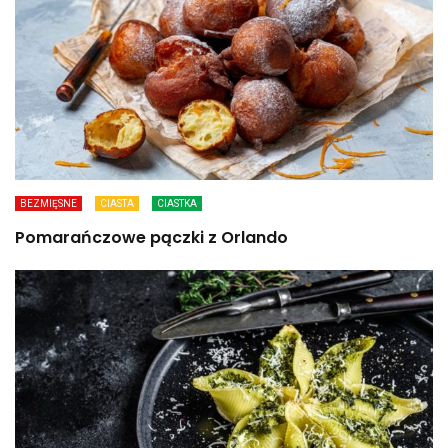
BEZMIĘSNE
CIASTA
CIASTKA
Pomarańczowe pączki z Orlando