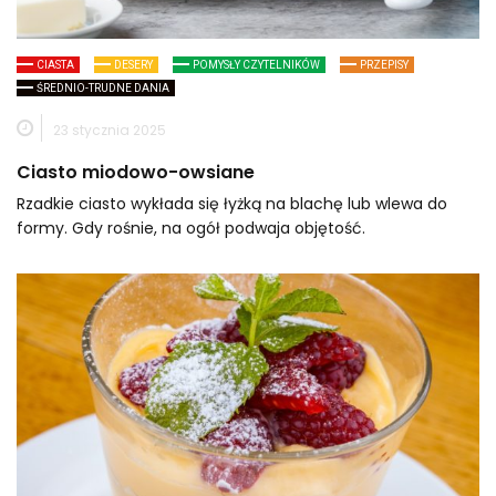
CIASTA
DESERY
POMYSŁY CZYTELNIKÓW
PRZEPISY
ŚREDNIO-TRUDNE DANIA
23 stycznia 2025
Ciasto miodowo-owsiane
Rzadkie ciasto wykłada się łyżką na blachę lub wlewa do
formy. Gdy rośnie, na ogół podwaja objętość.