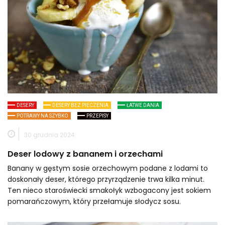
DESERY
DESERY BEZ PIECZENIA
ŁATWE DANIA
POTRAWY NA SZYBKO
PRZEPISY
30 grudnia 2024
Deser lodowy z bananem i orzechami
Banany w gęstym sosie orzechowym podane z lodami to
doskonały deser, którego przyrządzenie trwa kilka minut.
Ten nieco staroświecki smakołyk wzbogacony jest sokiem
pomarańczowym, który przełamuje słodycz sosu.