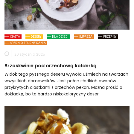
CIASTA
DESERY
DLA DZIECI
IMPREZA
PRZEPISY
ŚREDNIO-TRUDNE DANIA
20 stycznia 2025
Brzoskwinie pod orzechową kołderką
Widok tego pysznego deseru wywoła uśmiech na twarzach
wszystkich domowników. Jest pełen słodkich owoców
przykrytych ciastkami z orzechów pekan. Można prosić o
dokładkę, bo to bardzo niskokaloryczny deser.