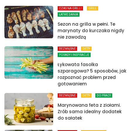
CZAS NA GRILL!
GRILL
ŁATWE DANIA
Sezon na grilla w pełni. Te
marynaty do kurczaka nigdy
nie zawodzą
BEZMIĘSNE
DIETY
PORADY I INSPIRACJE
Łykowata fasolka
szparagowa? 5 sposobów, jak
rozpoznać problem przed
gotowaniem
BEZMIĘSNE
DIETY
DO PRACY
Marynowana feta z ziołami.
Zrób sama idealny dodatek
do sałatek