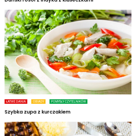
ŁATWE DANIA
OBIADY
POMYSŁY CZYTELNIKÓW
Szybka zupa z kurczakiem