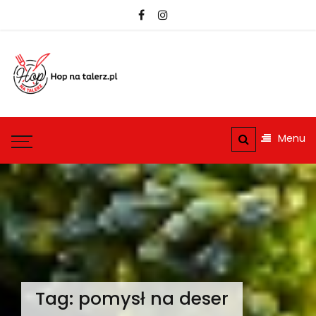
Skip
to
content
hopnatalerz.pl
Najlepsze przepisy na
każdą okazję
Menu
Tag:
pomysł na deser