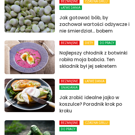
BEZMIĘSNE
CZAS NA GRILL!
ŁATWE DANIA
Jak gotować bób, by
zachował wartości odżywcze i
nie śmierdział… bobem
BEZMIĘSNE
DIETY
DO PRACY
Najlepszy chłodnik z botwinki
robiła moja babcia. Ten
składnik był jej sekretem
BEZMIĘSNE
ŁATWE DANIA
ŚNIADANIA
Jak zrobić idealne jajko w
koszulce? Poradnik krok po
kroku
BEZMIĘSNE
CZAS NA GRILL!
DO PRACY