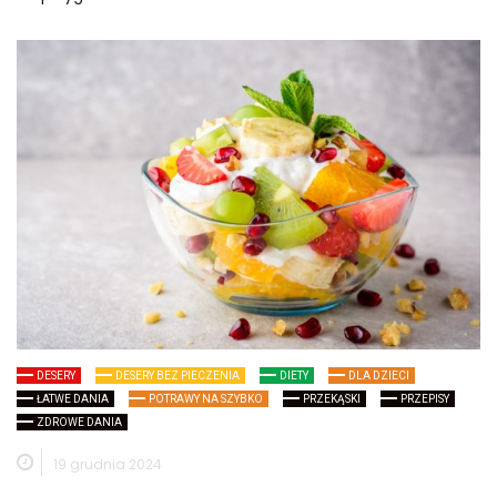
DESERY
DESERY BEZ PIECZENIA
DIETY
DLA DZIECI
ŁATWE DANIA
POTRAWY NA SZYBKO
PRZEKĄSKI
PRZEPISY
ZDROWE DANIA
19 grudnia 2024