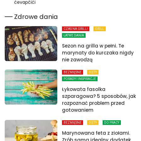
ćevapčići
Zdrowe dania
CZAS NA GRILL!
GRILL
ŁATWE DANIA
Sezon na grilla w pełni. Te
marynaty do kurczaka nigdy
nie zawodzą
BEZMIĘSNE
DIETY
PORADY I INSPIRACJE
Łykowata fasolka
szparagowa? 5 sposobów, jak
rozpoznać problem przed
gotowaniem
BEZMIĘSNE
DIETY
DO PRACY
Marynowana feta z ziołami.
Zrób sama idealny dodatek