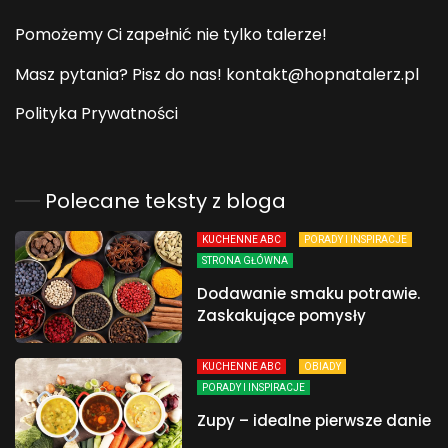
Pomożemy Ci zapełnić nie tylko talerze!
Masz pytania? Pisz do nas! kontakt@hopnatalerz.pl
Polityka Prywatności
Polecane teksty z bloga
KUCHENNE ABC
PORADY I INSPIRACJE
STRONA GŁÓWNA
Dodawanie smaku potrawie.
Zaskakujące pomysły
KUCHENNE ABC
OBIADY
PORADY I INSPIRACJE
Zupy – idealne pierwsze danie