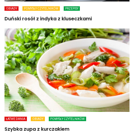
OBIADY
POMYSŁY CZYTELNIKÓW
PRZEPISY
Duński rosół z indyka z kluseczkami
ŁATWE DANIA
OBIADY
POMYSŁY CZYTELNIKÓW
Szybka zupa z kurczakiem