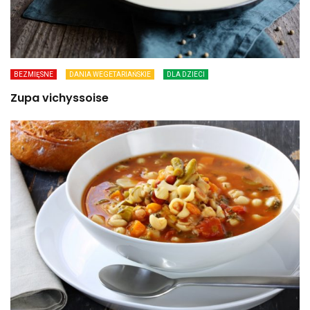
BEZMIĘSNE
DANIA WEGETARIAŃSKIE
DLA DZIECI
Zupa vichyssoise