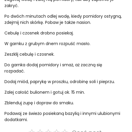
zakryć.
Po dwóch minutach odlej wodę, kiedy pomidory ostygną,
zdejmij nich skórkę. Pobaw je także nasion.
Cebulę i czosnek drobno posiekaj.
W garnku z grubym dnem rozpuść masło.
Zeszklij cebulę i czosnek.
Do garnka dodaj pomidory i smaż, aż zaczną się
rozpadać.
Dodaj miód, paprykę w proszku, odrobinę soli i pieprzu.
Zalej całość bulionem i gotuj ok. 15 min.
Zblenduj zupę i dopraw do smaku.
Podawaj ze świeżo posiekaną bazylią i innymi ulubionymi
dodatkami.