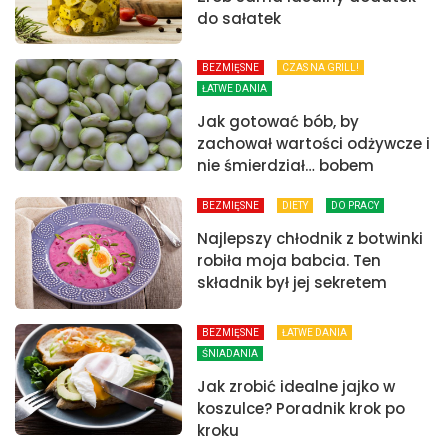
do sałatek
BEZMIĘSNE
CZAS NA GRILL!
ŁATWE DANIA
Jak gotować bób, by
zachował wartości odżywcze i
nie śmierdział… bobem
BEZMIĘSNE
DIETY
DO PRACY
Najlepszy chłodnik z botwinki
robiła moja babcia. Ten
składnik był jej sekretem
BEZMIĘSNE
ŁATWE DANIA
ŚNIADANIA
Jak zrobić idealne jajko w
koszulce? Poradnik krok po
kroku