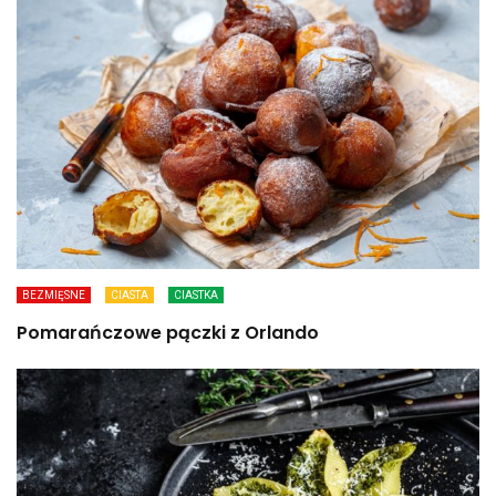
BEZMIĘSNE
CIASTA
CIASTKA
Pomarańczowe pączki z Orlando