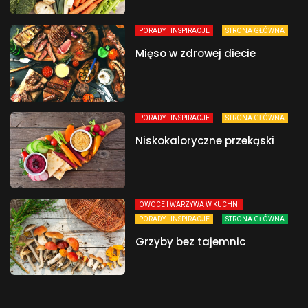
PORADY I INSPIRACJE
STRONA GŁÓWNA
Mięso w zdrowej diecie
PORADY I INSPIRACJE
STRONA GŁÓWNA
Niskokaloryczne przekąski
OWOCE I WARZYWA W KUCHNI
PORADY I INSPIRACJE
STRONA GŁÓWNA
Grzyby bez tajemnic