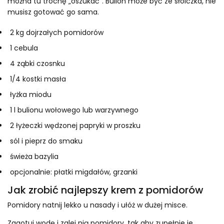
można tu trochę „oszukać”. Bulion może być ze słoiczka, nie
musisz gotować go sama.
2 kg dojrzałych pomidorów
1 cebula
4 ząbki czosnku
1/4 kostki masła
łyżka miodu
1 l bulionu wołowego lub warzywnego
2 łyżeczki wędzonej papryki w proszku
sól i pieprz do smaku
świeża bazylia
opcjonalnie: płatki migdałów, grzanki
Jak zrobić najlepszy krem z pomidorów
Pomidory natnij lekko u nasady i ułóż w dużej misce.
Zagotuj wodę i zalej nią pomidory, tak aby zupełnie je