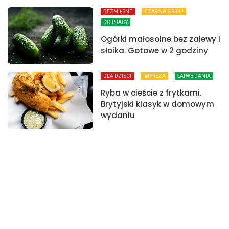
BEZMIĘSNE
CZAS NA GRILL!
DO PRACY
Ogórki małosolne bez zalewy i
słoika. Gotowe w 2 godziny
DLA DZIECI
IMPREZA
ŁATWE DANIA
Ryba w cieście z frytkami.
Brytyjski klasyk w domowym
wydaniu