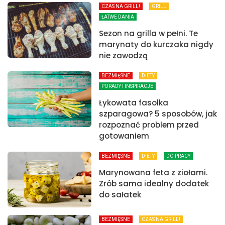
CZAS NA GRILL!
GRILL
ŁATWE DANIA
Sezon na grilla w pełni. Te
marynaty do kurczaka nigdy
nie zawodzą
BEZMIĘSNE
DIETY
PORADY I INSPIRACJE
Łykowata fasolka
szparagowa? 5 sposobów, jak
rozpoznać problem przed
gotowaniem
BEZMIĘSNE
DIETY
DO PRACY
Marynowana feta z ziołami.
Zrób sama idealny dodatek
do sałatek
BEZMIĘSNE
CZAS NA GRILL!