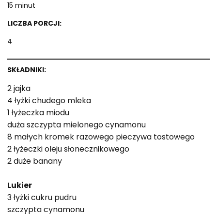
15 minut
LICZBA PORCJI:
4
SKŁADNIKI:
2 jajka
4 łyżki chudego mleka
1 łyżeczka miodu
duża szczypta mielonego cynamonu
8 małych kromek razowego pieczywa tostowego
2 łyżeczki oleju słonecznikowego
2 duże banany
Lukier
3 łyżki cukru pudru
szczypta cynamonu