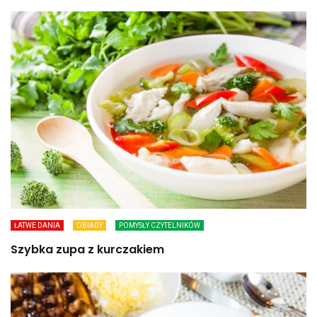
ŁATWE DANIA
OBIADY
POMYSŁY CZYTELNIKÓW
Szybka zupa z kurczakiem