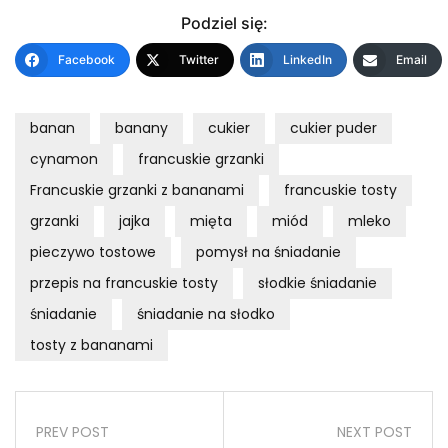
Podziel się:
Facebook
Twitter
LinkedIn
Email
banan
banany
cukier
cukier puder
cynamon
francuskie grzanki
Francuskie grzanki z bananami
francuskie tosty
grzanki
jajka
mięta
miód
mleko
pieczywo tostowe
pomysł na śniadanie
przepis na francuskie tosty
słodkie śniadanie
śniadanie
śniadanie na słodko
tosty z bananami
PREV POST
NEXT POST