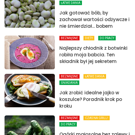
ŁATWE DANIA
Jak gotować bób, by
zachował wartości odżywcze i
nie śmierdział… bobem
BEZMIĘSNE
DIETY
DO PRACY
Najlepszy chłodnik z botwinki
robiła moja babcia. Ten
składnik był jej sekretem
BEZMIĘSNE
ŁATWE DANIA
ŚNIADANIA
Jak zrobić idealne jajko w
koszulce? Poradnik krok po
kroku
BEZMIĘSNE
CZAS NA GRILL!
DO PRACY
Ogórki małosolne bez zalewy i