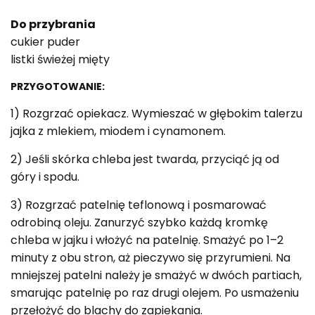
Do przybrania
cukier puder
listki świeżej mięty
PRZYGOTOWANIE:
1) Rozgrzać opiekacz. Wymieszać w głębokim talerzu
jajka z mlekiem, miodem i cynamonem.
2) Jeśli skórka chleba jest twarda, przyciąć ją od
góry i spodu.
3) Rozgrzać patelnię teflonową i posmarować
odrobiną oleju. Zanurzyć szybko każdą kromkę
chleba w jajku i włożyć na patelnię. Smażyć po 1–2
minuty z obu stron, aż pieczywo się przyrumieni. Na
mniejszej patelni należy je smażyć w dwóch partiach,
smarując patelnię po raz drugi olejem. Po usmażeniu
przełożyć do blachy do zapiekania.