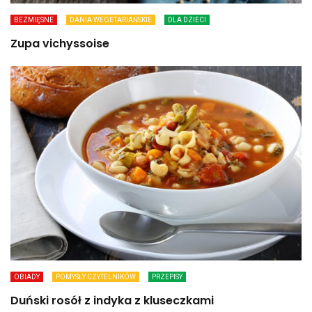
BEZMIĘSNE
DANIA WEGETARIAŃSKIE
DLA DZIECI
Zupa vichyssoise
OBIADY
POMYSŁY CZYTELNIKÓW
PRZEPISY
Duński rosół z indyka z kluseczkami