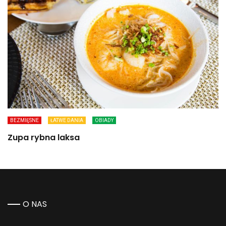
BEZMIĘSNE
ŁATWE DANIA
OBIADY
Zupa rybna laksa
O NAS