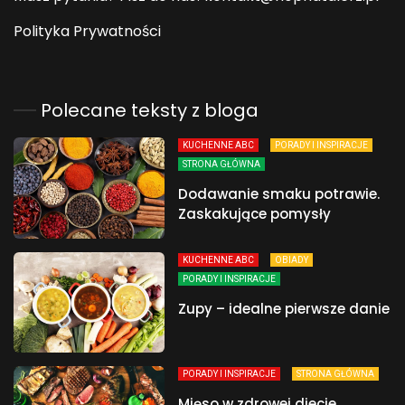
Polityka Prywatności
Polecane teksty z bloga
KUCHENNE ABC
PORADY I INSPIRACJE
STRONA GŁÓWNA
Dodawanie smaku potrawie.
Zaskakujące pomysły
KUCHENNE ABC
OBIADY
PORADY I INSPIRACJE
Zupy – idealne pierwsze danie
PORADY I INSPIRACJE
STRONA GŁÓWNA
Mięso w zdrowej diecie