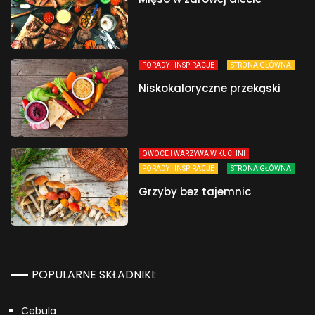
PORADY I INSPIRACJE
STRONA GŁÓWNA
Niskokaloryczne przekąski
OWOCE I WARZYWA W KUCHNI
PORADY I INSPIRACJE
STRONA GŁÓWNA
Grzyby bez tajemnic
POPULARNE SKŁADNIKI:
Cebula