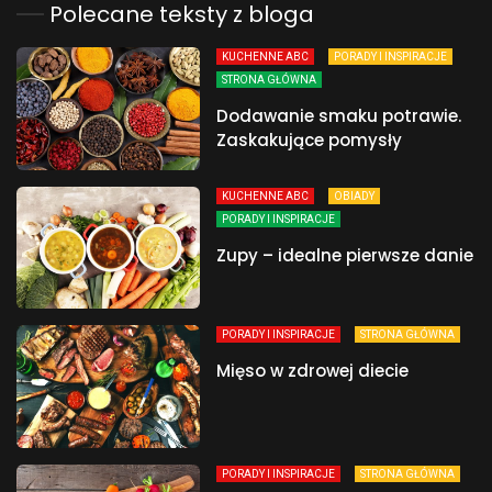
Polecane teksty z bloga
KUCHENNE ABC
PORADY I INSPIRACJE
STRONA GŁÓWNA
Dodawanie smaku potrawie.
Zaskakujące pomysły
KUCHENNE ABC
OBIADY
PORADY I INSPIRACJE
Zupy – idealne pierwsze danie
PORADY I INSPIRACJE
STRONA GŁÓWNA
Mięso w zdrowej diecie
PORADY I INSPIRACJE
STRONA GŁÓWNA