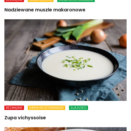
Nadziewane muszle makaronowe
BEZMIĘSNE
DANIA WEGETARIAŃSKIE
DLA DZIECI
Zupa vichyssoise