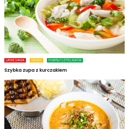
ŁATWE DANIA
OBIADY
POMYSŁY CZYTELNIKÓW
Szybka zupa z kurczakiem