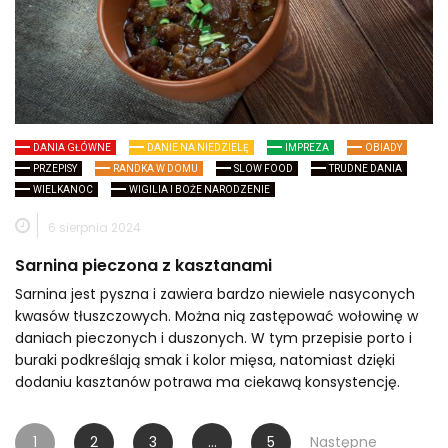
DANIA GŁÓWNE
DANIE NA NIEDZIELĘ
IMPREZA
OBIADY
PRZEPISY
RANDKA W DOMU
SLOW FOOD
TRUDNE DANIA
WIELKANOC
WIGILIA I BOŻE NARODZENIE
6 sierpnia 2024
Sarnina pieczona z kasztanami
Sarnina jest pyszna i zawiera bardzo niewiele nasyconych
kwasów tłuszczowych. Można nią zastępować wołowinę w
daniach pieczonych i duszonych. W tym przepisie porto i
buraki podkreślają smak i kolor mięsa, natomiast dzięki
dodaniu kasztanów potrawa ma ciekawą konsystencję.
Stronicowanie
1
2
3
…
5
Następne