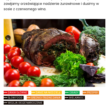
zawijamy orzeźwiające nadzienie żurawinowe i dusimy w
sosie z czerwonego wina.
DANIA GŁÓWNE
DANIE NA NIEDZIELĘ
OBIADY
PRZEPISY
SLOW FOOD
ŚREDNIO-TRUDNE DANIA
WIELKANOC
WIGILIA I BOŻE NARODZENIE