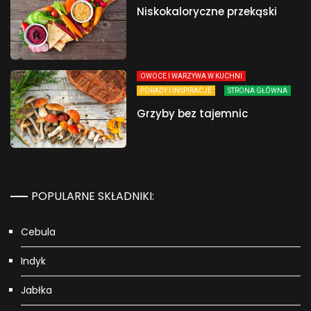
Niskokaloryczne przekąski
OWOCE I WARZYWA W KUCHNI
PORADY I INSPIRACJE
STRONA GŁÓWNA
Grzyby bez tajemnic
POPULARNE SKŁADNIKI:
Cebula
Indyk
Jabłka