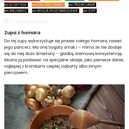
SLOW FOOD
SZALONE POMYSŁY
TRUDNE DANIA
WIELKANOC
WIGILIA I BOŻE NARODZENIE
ZUPY
1 października 2024
Zupa z homara
Do tej zupy wykorzystuje się prawie całego homara, nawet
jego pancerz. Ma ona bogaty smak i – mimo że nie dodaje
się do niej dużo śmietany – gładką, kremową konsystencję.
Można ją podawać na specjalne okazje, jako pierwsze danie,
najlepiej z kromkami ciepłej ciabatty albo innym
pieczywem.