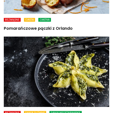
BEZMIĘSNE
CIASTA
CIASTKA
Pomarańczowe pączki z Orlando
BEZMIĘSNE
DANIA GŁÓWNE
DANIA WEGETARIAŃSKIE