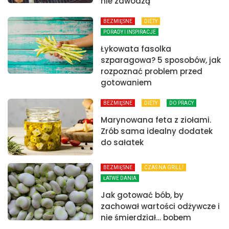
nie zawodzą
BEZMIĘSNE
DIETY
PORADY I INSPIRACJE
Łykowata fasolka
szparagowa? 5 sposobów, jak
rozpoznać problem przed
gotowaniem
BEZMIĘSNE
DIETY
DO PRACY
Marynowana feta z ziołami.
Zrób sama idealny dodatek
do sałatek
BEZMIĘSNE
CZAS NA GRILL!
ŁATWE DANIA
Jak gotować bób, by
zachował wartości odżywcze i
nie śmierdział… bobem