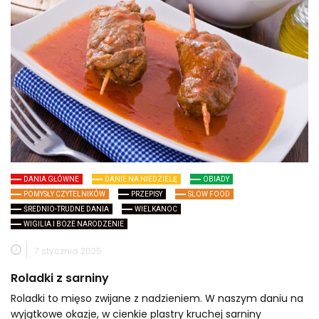
DANIA GŁÓWNE
DANIE NA NIEDZIELĘ
OBIADY
POMYSŁY CZYTELNIKÓW
PRZEPISY
SLOW FOOD
ŚREDNIO-TRUDNE DANIA
WIELKANOC
WIGILIA I BOŻE NARODZENIE
7 stycznia 2025
Roladki z sarniny
Roladki to mięso zwijane z nadzieniem. W naszym daniu na
wyjątkowe okazje, w cienkie plastry kruchej sarniny