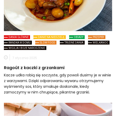
DANIA GŁÓWNE
DANIE NA NIEDZIELĘ
OBIADY
PRZEPISY
RANDKA W DOMU
SLOW FOOD
TRUDNE DANIA
WIELKANOC
WIGILIA I BOŻE NARODZENIE
7 stycznia 2025
Ragoût z kaczki z grzankami
Kacze udka robią się soczyste, gdy powoli dusimy je w winie
z warzywami. Dzięki odparowaniu wywaru otrzymujemy
wyśmienity sos, który smakuje doskonale, kiedy
zamoczymy w nim chrupiące, pikantne grzanki.