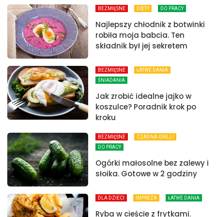
BEZMIĘSNE
DIETY
DO PRACY
Najlepszy chłodnik z botwinki
robiła moja babcia. Ten
składnik był jej sekretem
BEZMIĘSNE
ŁATWE DANIA
ŚNIADANIA
Jak zrobić idealne jajko w
koszulce? Poradnik krok po
kroku
BEZMIĘSNE
CZAS NA GRILL!
DO PRACY
Ogórki małosolne bez zalewy i
słoika. Gotowe w 2 godziny
DLA DZIECI
IMPREZA
ŁATWE DANIA
Ryba w cieście z frytkami.