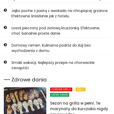
Jajko poche z pastą z awokado na chrupiącej grzance.
Efektowne śniadanie jak z hotelu
Łosoś pieczony pod ziołową kruszonką. Efektowne,
choć banalnie proste danie
Domowy ramen. Kulinarna podróż do Azji bez
wychodzenia z domu
Smaki wakacji. Najlepszy przepis na chorwackie
ćevapčići
Zdrowe dania
CZAS NA GRILL!
GRILL
ŁATWE DANIA
Sezon na grilla w pełni. Te
marynaty do kurczaka nigdy