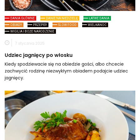
DANIA GŁÓWNE
DANIE NA NIEDZIELĘ
ŁATWE DANIA
OBIADY
PRZEPISY
SLOW FOOD
WIELKANOC
WIGILIA I BOŻE NARODZENIE
7 stycznia 2025
Udziec jagnięcy po włosku
Kiedy spodziewacie się na obiedzie gości, albo chcecie
zachwycić rodzinę niezwykłym obiadem podajcie udziec
jagnięcy.