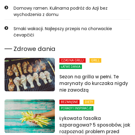
Domowy ramen. Kulinarna podróż do Azji bez
wychodzenia z domu
Smaki wakacji. Najlepszy przepis na chorwackie
ćevapčići
Zdrowe dania
CZAS NA GRILL!
GRILL
ŁATWE DANIA
Sezon na grilla w pełni. Te
marynaty do kurczaka nigdy
nie zawodzą
BEZMIĘSNE
DIETY
PORADY I INSPIRACJE
Łykowata fasolka
szparagowa? 5 sposobów, jak
rozpoznać problem przed