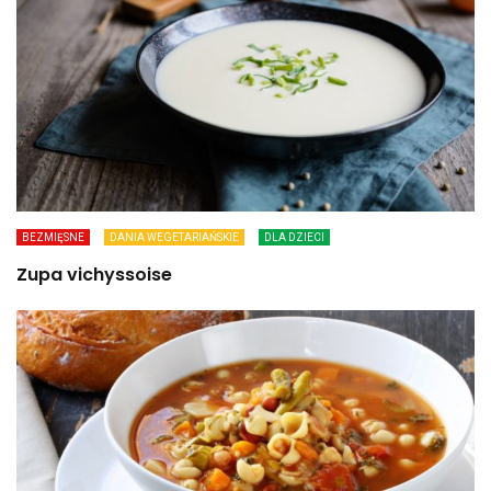
BEZMIĘSNE
DANIA WEGETARIAŃSKIE
DLA DZIECI
Zupa vichyssoise