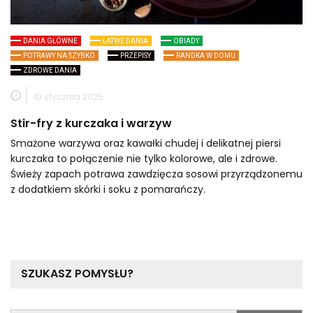
DANIA GŁÓWNE
ŁATWE DANIA
OBIADY
POTRAWY NA SZYBKO
PRZEPISY
RANDKA W DOMU
ZDROWE DANIA
10 stycznia 2025
Stir-fry z kurczaka i warzyw
Smażone warzywa oraz kawałki chudej i delikatnej piersi
kurczaka to połączenie nie tylko kolorowe, ale i zdrowe.
Świeży zapach potrawa zawdzięcza sosowi przyrządzonemu
z dodatkiem skórki i soku z pomarańczy.
SZUKASZ POMYSŁU?