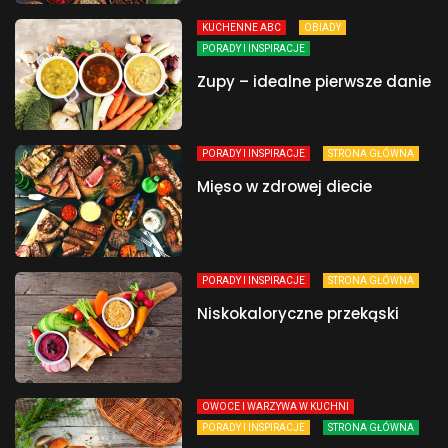
KUCHENNE ABC
OBIADY
PORADY I INSPIRACJE
Zupy – idealne pierwsze danie
PORADY I INSPIRACJE
STRONA GŁÓWNA
Mięso w zdrowej diecie
PORADY I INSPIRACJE
STRONA GŁÓWNA
Niskokaloryczne przekąski
OWOCE I WARZYWA W KUCHNI
PORADY I INSPIRACJE
STRONA GŁÓWNA