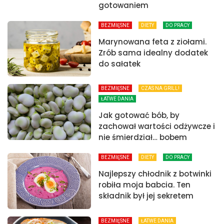
gotowaniem
BEZMIĘSNE
DIETY
DO PRACY
Marynowana feta z ziołami.
Zrób sama idealny dodatek
do sałatek
BEZMIĘSNE
CZAS NA GRILL!
ŁATWE DANIA
Jak gotować bób, by
zachował wartości odżywcze i
nie śmierdział… bobem
BEZMIĘSNE
DIETY
DO PRACY
Najlepszy chłodnik z botwinki
robiła moja babcia. Ten
składnik był jej sekretem
BEZMIĘSNE
ŁATWE DANIA