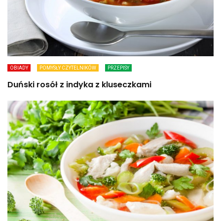
OBIADY
POMYSŁY CZYTELNIKÓW
PRZEPISY
Duński rosół z indyka z kluseczkami