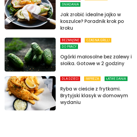
ŚNIADANIA
Jak zrobić idealne jajko w
koszulce? Poradnik krok po
kroku
BEZMIĘSNE
CZAS NA GRILL!
DO PRACY
Ogórki małosolne bez zalewy i
słoika. Gotowe w 2 godziny
DLA DZIECI
IMPREZA
ŁATWE DANIA
Ryba w cieście z frytkami.
Brytyjski klasyk w domowym
wydaniu