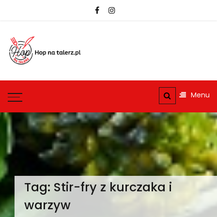
Skip
to
content
hopnatalerz.pl
Najlepsze przepisy na
każdą okazję
Menu
Tag:
Stir-fry z kurczaka i
warzyw