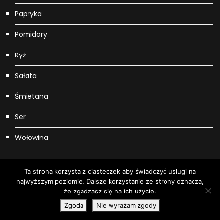
Papryka
Pomidory
Ryż
Sałata
Śmietana
Ser
Wołowina
Ta strona korzysta z ciasteczek aby świadczyć usługi na
najwyższym poziomie. Dalsze korzystanie ze strony oznacza,
Wszystkie prawa zastrzeżone. Copyright: Mersigo Grace Mag by
że zgadzasz się na ich użycie.
Everestthemes
Zgoda
Nie wyrażam zgody