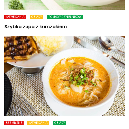
ŁATWE DANIA
OBIADY
POMYSŁY CZYTELNIKÓW
Szybka zupa z kurczakiem
BEZMIĘSNE
ŁATWE DANIA
OBIADY