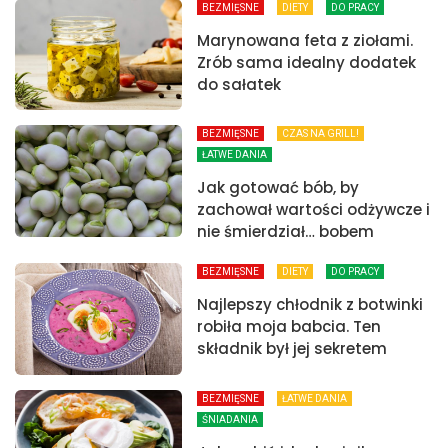
BEZMIĘSNE
DIETY
DO PRACY
Marynowana feta z ziołami.
Zrób sama idealny dodatek
do sałatek
BEZMIĘSNE
CZAS NA GRILL!
ŁATWE DANIA
Jak gotować bób, by
zachował wartości odżywcze i
nie śmierdział… bobem
BEZMIĘSNE
DIETY
DO PRACY
Najlepszy chłodnik z botwinki
robiła moja babcia. Ten
składnik był jej sekretem
BEZMIĘSNE
ŁATWE DANIA
ŚNIADANIA