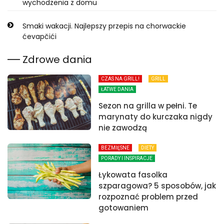
wychodzenia z domu
Smaki wakacji. Najlepszy przepis na chorwackie
ćevapčići
Zdrowe dania
CZAS NA GRILL!
GRILL
ŁATWE DANIA
Sezon na grilla w pełni. Te
marynaty do kurczaka nigdy
nie zawodzą
BEZMIĘSNE
DIETY
PORADY I INSPIRACJE
Łykowata fasolka
szparagowa? 5 sposobów, jak
rozpoznać problem przed
gotowaniem