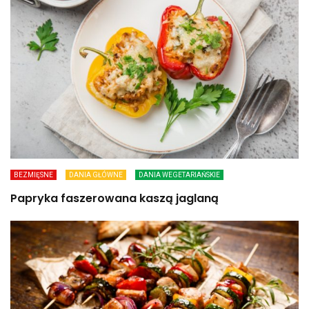
BEZMIĘSNE
DANIA GŁÓWNE
DANIA WEGETARIAŃSKIE
Papryka faszerowana kaszą jaglaną