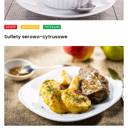
DESERY
DLA DZIECI
PRZEKĄSKI
Suflety serowo-cytrusowe