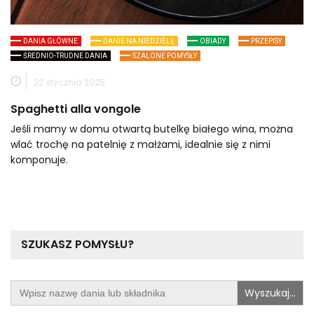
DANIA GŁÓWNE
DANIE NA NIEDZIELĘ
OBIADY
PRZEPISY
ŚREDNIO-TRUDNE DANIA
SZALONE POMYSŁY
22 stycznia 2025
Spaghetti alla vongole
Jeśli mamy w domu otwartą butelkę białego wina, można
wlać trochę na patelnię z małżami, idealnie się z nimi
komponuje.
SZUKASZ POMYSŁU?
Search
for: