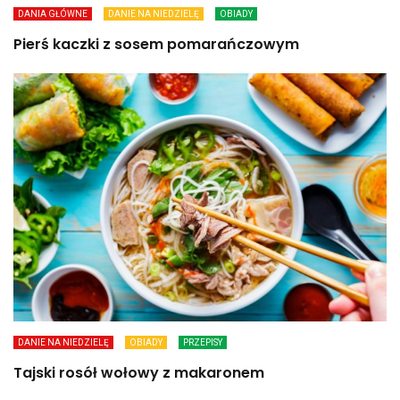
DANIA GŁÓWNE
DANIE NA NIEDZIELĘ
OBIADY
Pierś kaczki z sosem pomarańczowym
DANIE NA NIEDZIELĘ
OBIADY
PRZEPISY
Tajski rosół wołowy z makaronem