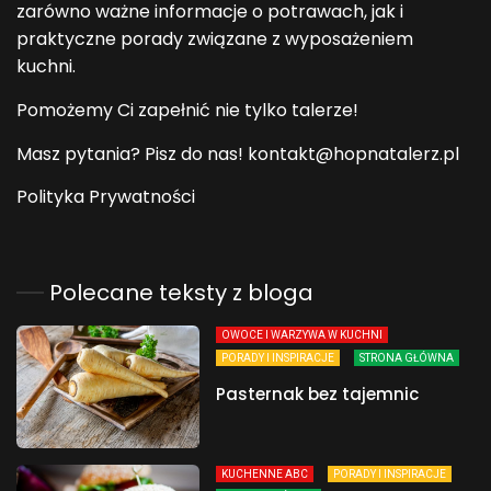
zarówno ważne informacje o potrawach, jak i
praktyczne porady związane z wyposażeniem
kuchni.
Pomożemy Ci zapełnić nie tylko talerze!
Masz pytania? Pisz do nas! kontakt@hopnatalerz.pl
Polityka Prywatności
Polecane teksty z bloga
OWOCE I WARZYWA W KUCHNI
PORADY I INSPIRACJE
STRONA GŁÓWNA
Pasternak bez tajemnic
KUCHENNE ABC
PORADY I INSPIRACJE