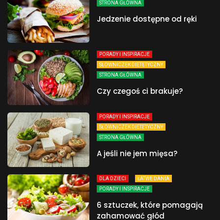
STRONA GŁÓWNA
Jedzenie dostępne od ręki
PORADY I INSPIRACJE
SŁOWNICZEK DIETETYCZNY
STRONA GŁÓWNA
Czy czegoś ci brakuje?
PORADY I INSPIRACJE
SŁOWNICZEK DIETETYCZNY
STRONA GŁÓWNA
A jeśli nie jem mięsa?
DLA DZIECI
ŁATWE DANIA
PORADY I INSPIRACJE
6 sztuczek, które pomagają
zahamować głód