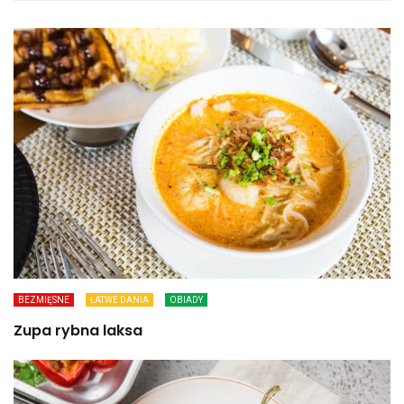
BEZMIĘSNE
ŁATWE DANIA
OBIADY
Zupa rybna laksa