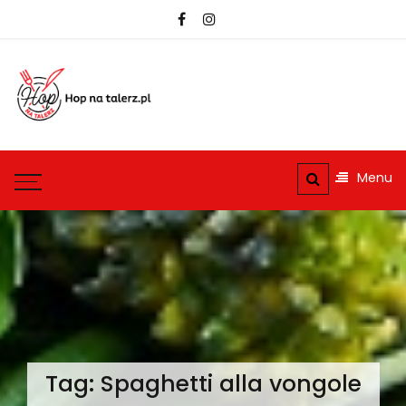
Skip
to
content
hopnatalerz.pl
Najlepsze przepisy na
każdą okazję
Menu
Tag:
Spaghetti alla vongole