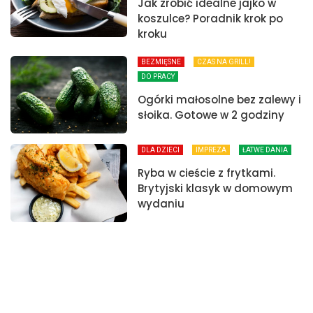
Jak zrobić idealne jajko w
koszulce? Poradnik krok po
kroku
BEZMIĘSNE
CZAS NA GRILL!
DO PRACY
Ogórki małosolne bez zalewy i
słoika. Gotowe w 2 godziny
DLA DZIECI
IMPREZA
ŁATWE DANIA
Ryba w cieście z frytkami.
Brytyjski klasyk w domowym
wydaniu