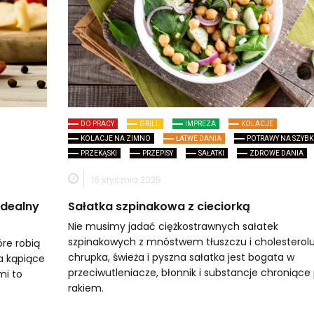
DO PRACY
GRILL
IMPREZA
KOLACJE
KOLACJE NA ZIMNO
ŁATWE DANIA
POTRAWY NA SZYB
PRZEKĄSKI
PRZEPISY
SAŁATKI
ZDROWE DANIA
16 stycznia 2025
idealny
Sałatka szpinakowa z cieciorką
Nie musimy jadać ciężkostrawnych sałatek
szpinakowych z mnóstwem tłuszczu i cholesterolu
re robią
chrupka, świeża i pyszna sałatka jest bogata w
a kąpiące
przeciwutleniacze, błonnik i substancje chroniące
mi to
rakiem.