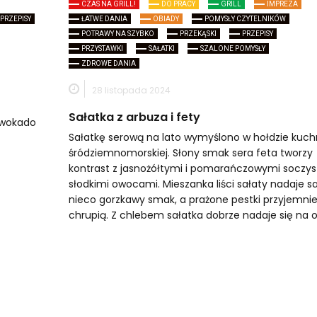
CZAS NA GRILL!
DO PRACY
GRILL
IMPREZA
PRZEPISY
ŁATWE DANIA
OBIADY
POMYSŁY CZYTELNIKÓW
POTRAWY NA SZYBKO
PRZEKĄSKI
PRZEPISY
PRZYSTAWKI
SAŁATKI
SZALONE POMYSŁY
ZDROWE DANIA
28 listopada 2024
Sałatka z arbuza i fety
awokado
Sałatkę serową na lato wymyślono w hołdzie kuch
śródziemnomorskiej. Słony smak sera feta tworzy
kontrast z jasnożółtymi i pomarańczowymi soczys
słodkimi owocami. Mieszanka liści sałaty nadaje s
nieco gorzkawy smak, a prażone pestki przyjemni
chrupią. Z chlebem sałatka dobrze nadaje się na o