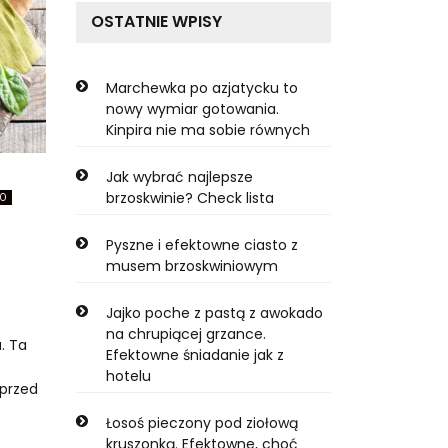
OSTATNIE WPISY
Marchewka po azjatycku to
nowy wymiar gotowania.
Kinpira nie ma sobie równych
Jak wybrać najlepsze
brzoskwinie? Check lista
KO
Pyszne i efektowne ciasto z
musem brzoskwiniowym
Jajko poche z pastą z awokado
na chrupiącej grzance.
. Ta
Efektowne śniadanie jak z
hotelu
 przed
Łosoś pieczony pod ziołową
kruszonką. Efektowne, choć