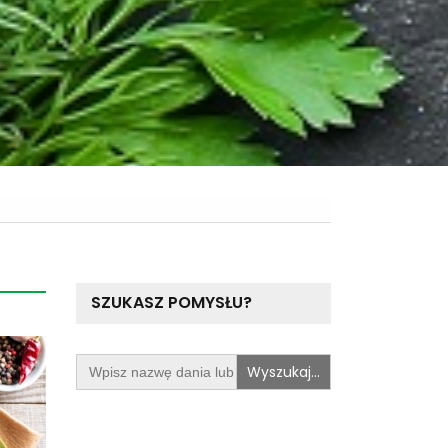
SZUKASZ POMYSŁU?
Search
for: