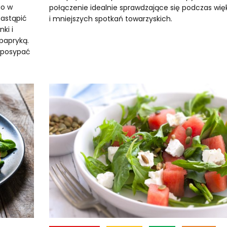
go w
połączenie idealnie sprawdzające się podczas wię
zastąpić
i mniejszych spotkań towarzyskich.
ki i
papryką.
e posypać