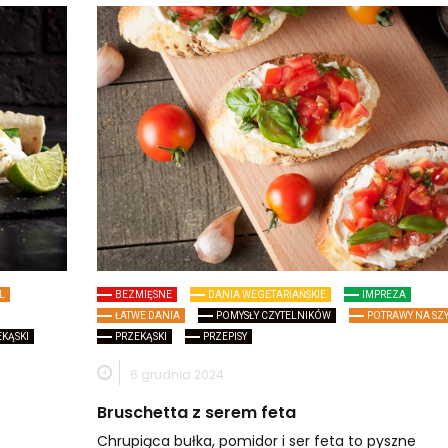
L
BEZMIĘSNE
DANIA WEGETARIAŃSKIE
IMPREZA
ŁATWE DANIA
POMYSŁY CZYTELNIKÓW
POTRAWY NA SZ
EKĄSKI
PRZEKĄSKI
PRZEPISY
6 grudnia 2024
Bruschetta z serem feta
Chrupiąca bułka, pomidor i ser feta to pyszne