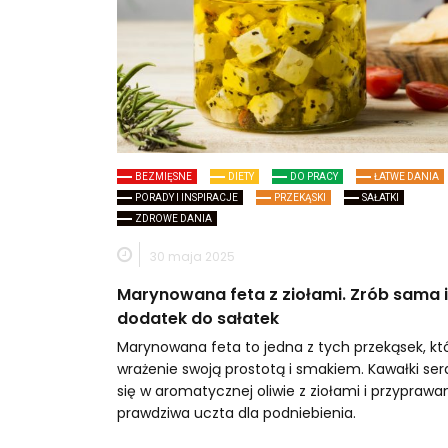
BEZMIĘSNE
DIETY
DO PRACY
ŁATWE DANIA
PORADY I INSPIRACJE
PRZEKĄSKI
SAŁATKI
ZDROWE DANIA
30 maja 2025
Marynowana feta z ziołami. Zrób sama 
dodatek do sałatek
Marynowana feta to jedna z tych przekąsek, któ
wrażenie swoją prostotą i smakiem. Kawałki ser
się w aromatycznej oliwie z ziołami i przyprawa
prawdziwa uczta dla podniebienia.