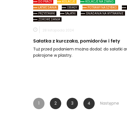
DO PRACY
KOLACJE
KOLACJE NA ZIMNO
ŁATWE DANIA
OBIADY
POTRAWY NA SZYBKO
PRZYSTAWKI
SAŁATKI
ŚNIADANIA NA WYTRAWNIE
ZDROWE DANIA
28 listopada 2024
Sałatka z kurczaka, pomidorów i fety
Tuż przed podaniem można dodać do sałatki 
pokrojone w plastry.
Stronicowanie
1
2
3
4
Następne
wpisów