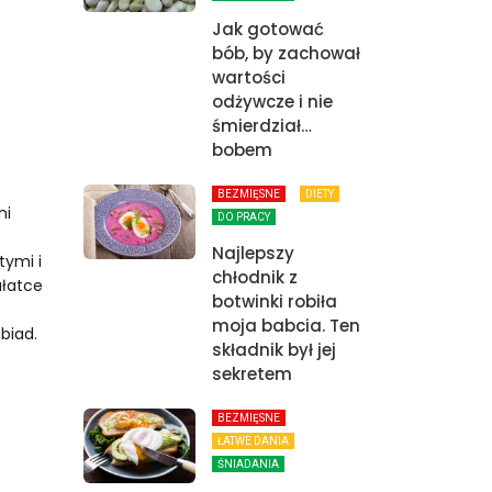
Jak gotować
bób, by zachował
wartości
odżywcze i nie
śmierdział…
bobem
BEZMIĘSNE
DIETY
ni
DO PRACY
Najlepszy
tymi i
chłodnik z
ałatce
botwinki robiła
e
moja babcia. Ten
biad.
składnik był jej
sekretem
BEZMIĘSNE
ŁATWE DANIA
ŚNIADANIA