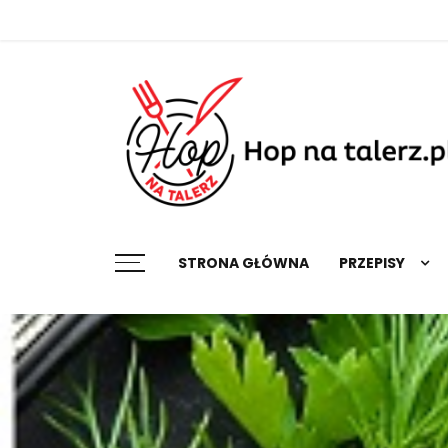
Skip
to
content
Najlepsze przepisy na każdą okazję
STRONA GŁÓWNA
PRZEPISY