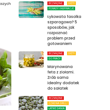
kszych
BEZMIĘSNE
DIETY
PORADY I INSPIRACJE
Łykowata fasolka
szparagowa? 5
sposobów, jak
rozpoznać
problem przed
gotowaniem
BEZMIĘSNE
DIETY
DO PRACY
Marynowana
feta z ziołami.
Zrób sama
idealny dodatek
do sałatek
BEZMIĘSNE
CZAS NA GRILL!
ŁATWE DANIA