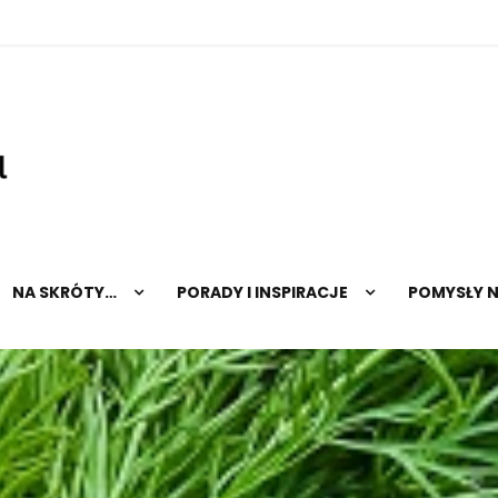
hopnatalerz.pl
NA SKRÓTY…
PORADY I INSPIRACJE
POMYSŁY 