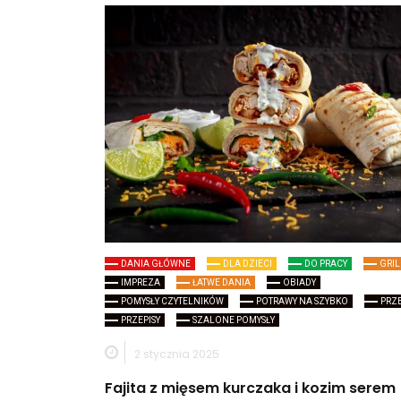
DANIA GŁÓWNE
DLA DZIECI
DO PRACY
GRIL
IMPREZA
ŁATWE DANIA
OBIADY
POMYSŁY CZYTELNIKÓW
POTRAWY NA SZYBKO
PRZ
PRZEPISY
SZALONE POMYSŁY
2 stycznia 2025
Fajita z mięsem kurczaka i kozim serem