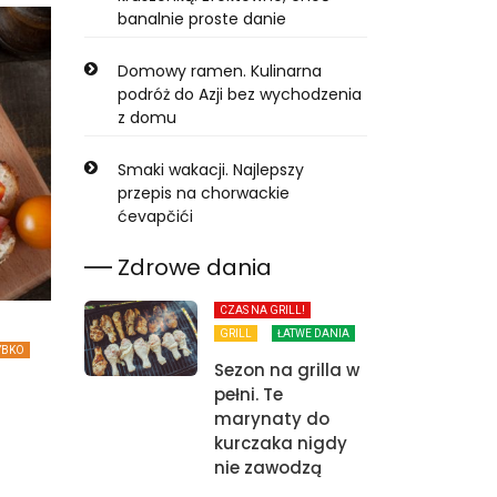
banalnie proste danie
Domowy ramen. Kulinarna
podróż do Azji bez wychodzenia
z domu
Smaki wakacji. Najlepszy
przepis na chorwackie
ćevapčići
Zdrowe dania
CZAS NA GRILL!
GRILL
ŁATWE DANIA
YBKO
Sezon na grilla w
pełni. Te
marynaty do
kurczaka nigdy
nie zawodzą