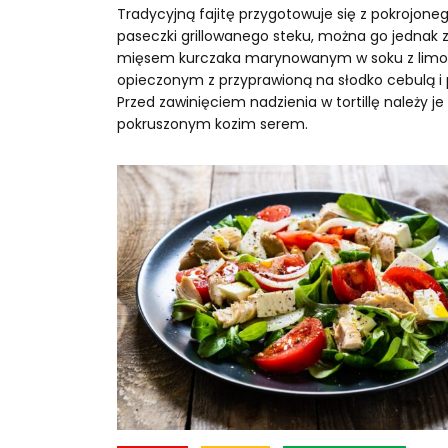
Tradycyjną fajitę przygotowuje się z pokrojone
paseczki grillowanego steku, można go jednak 
mięsem kurczaka marynowanym w soku z limon
opieczonym z przyprawioną na słodko cebulą i 
Przed zawinięciem nadzienia w tortillę należy j
pokruszonym kozim serem.