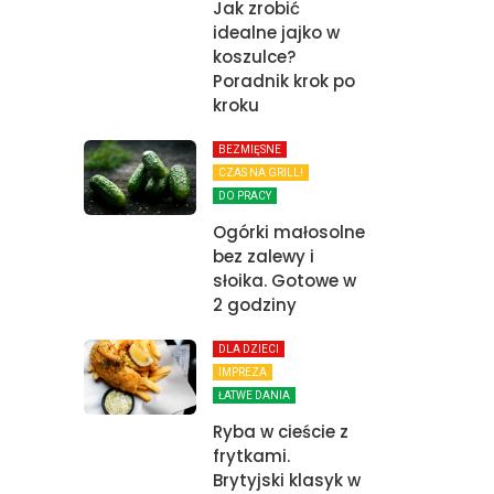
Jak zrobić
idealne jajko w
koszulce?
Poradnik krok po
kroku
BEZMIĘSNE
CZAS NA GRILL!
DO PRACY
Ogórki małosolne
bez zalewy i
słoika. Gotowe w
2 godziny
DLA DZIECI
IMPREZA
ŁATWE DANIA
Ryba w cieście z
frytkami.
Brytyjski klasyk w