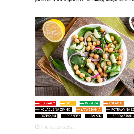
DO PRACY
GRILL
IMPREZA
KOLACJE
KOLACJE NA ZIMNO
ŁATWE DANIA
POTRAWY NA S
PRZEKĄSKI
PRZEPISY
SAŁATKI
ZDROWE DANI
16 stycznia 2025