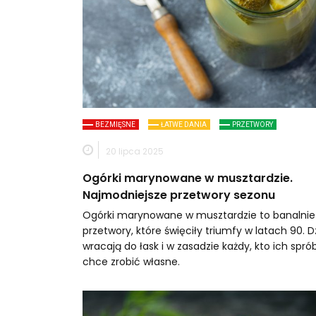
BEZMIĘSNE
ŁATWE DANIA
PRZETWORY
20 lipca 2025
Ogórki marynowane w musztardzie.
Najmodniejsze przetwory sezonu
Ogórki marynowane w musztardzie to banalnie
przetwory, które święciły triumfy w latach 90. D
wracają do łask i w zasadzie każdy, kto ich sprób
chce zrobić własne.