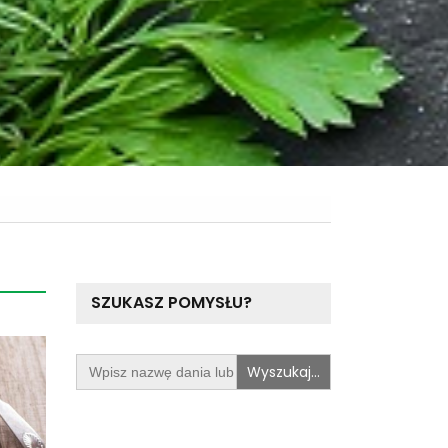
SZUKASZ POMYSŁU?
Search
for: