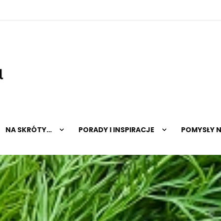
hopnatalerz.pl
NA SKRÓTY…
PORADY I INSPIRACJE
POMYSŁY 