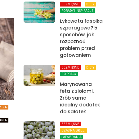
BEZMIĘSNE
DIETY
PORADY I INSPIRACJE
Łykowata fasolka
szparagowa? 5
sposobów, jak
rozpoznać
problem przed
gotowaniem
BEZMIĘSNE
DIETY
DO PRACY
Marynowana
feta z ziołami.
Zrób sama
idealny dodatek
REZA
do sałatek
ANIA
BEZMIĘSNE
CZAS NA GRILL!
ŁATWE DANIA