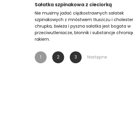
Sałatka szpinakowa z cieciorką
Nie musimy jadać ciężkostrawnych sałatek
szpinakowych z mnóstwem tłuszczu i cholester
chrupka, świeża i pyszna sałatka jest bogata w
przeciwutleniacze, błonnik i substancje chroni
rakiem.
Stronicowanie
1
2
3
Następne
wpisów