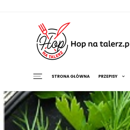
Skip
to
content
Najlepsze przepisy na każdą okazję
STRONA GŁÓWNA
PRZEPISY