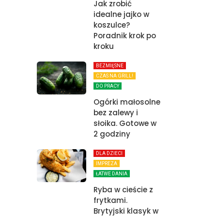
Jak zrobić
idealne jajko w
koszulce?
Poradnik krok po
kroku
BEZMIĘSNE
CZAS NA GRILL!
DO PRACY
Ogórki małosolne
bez zalewy i
słoika. Gotowe w
2 godziny
DLA DZIECI
IMPREZA
ŁATWE DANIA
Ryba w cieście z
frytkami.
Brytyjski klasyk w