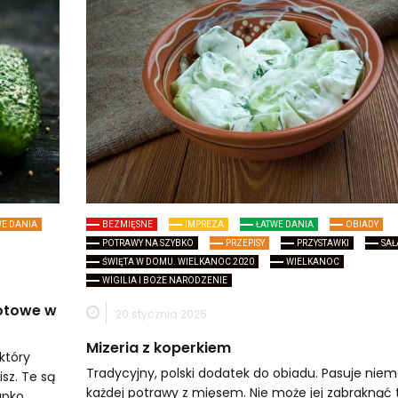
WE DANIA
BEZMIĘSNE
IMPREZA
ŁATWE DANIA
OBIADY
POTRAWY NA SZYBKO
PRZEPISY
PRZYSTAWKI
SAŁ
ŚWIĘTA W DOMU. WIELKANOC 2020
WIELKANOC
WIGILIA I BOŻE NARODZENIE
Gotowe w
20 stycznia 2025
Mizeria z koperkiem
który
Tradycyjny, polski dodatek do obiadu. Pasuje niem
sz. Te są
każdej potrawy z mięsem. Nie może jej zabraknąć 
upko.