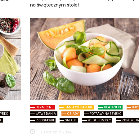
na świątecznym stole!
BEZMIĘSNE
DANIA WEGAŃSKIE
DLA DZIECI
IMP
ZYBKO
ŁATWE DANIA
OBIADY
POTRAWY NA SZYBKO
A
PRZYSTAWKI
SAŁATKI
WEGE POMYSŁY
ZDROWE D
20 grudnia 2024