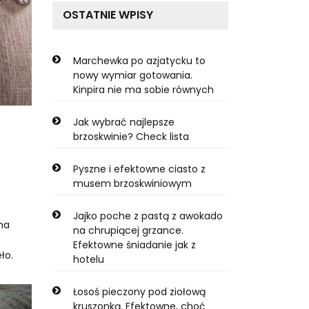
OSTATNIE WPISY
Marchewka po azjatycku to
nowy wymiar gotowania.
Kinpira nie ma sobie równych
Jak wybrać najlepsze
brzoskwinie? Check lista
Pyszne i efektowne ciasto z
musem brzoskwiniowym
Jajko poche z pastą z awokado
na
na chrupiącej grzance.
Efektowne śniadanie jak z
ło.
hotelu
Łosoś pieczony pod ziołową
kruszonką. Efektowne, choć