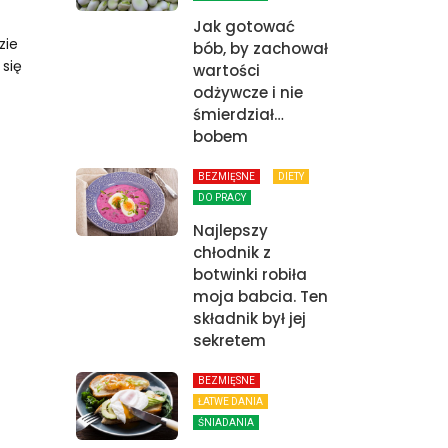
Jak gotować
zie
bób, by zachował
 się
wartości
odżywcze i nie
śmierdział…
bobem
BEZMIĘSNE
DIETY
DO PRACY
Najlepszy
chłodnik z
botwinki robiła
moja babcia. Ten
składnik był jej
sekretem
BEZMIĘSNE
ŁATWE DANIA
ŚNIADANIA