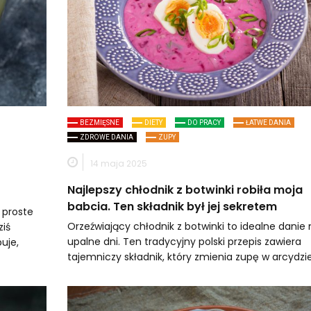
BEZMIĘSNE
DIETY
DO PRACY
ŁATWE DANIA
ZDROWE DANIA
ZUPY
14 maja 2025
Najlepszy chłodnik z botwinki robiła moja
babcia. Ten składnik był jej sekretem
 proste
Orzeźwiający chłodnik z botwinki to idealne danie 
ziś
upalne dni. Ten tradycyjny polski przepis zawiera
uje,
tajemniczy składnik, który zmienia zupę w arcydzie