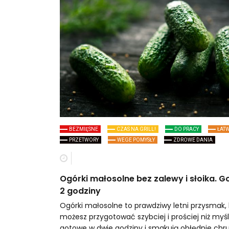
BEZMIĘSNE
CZAS NA GRILL!
DO PRACY
ŁAT
PRZETWORY
WEGE POMYSŁY
ZDROWE DANIA
Ogórki małosolne bez zalewy i słoika. 
2 godziny
Ogórki małosolne to prawdziwy letni przysmak, 
możesz przygotować szybciej i prościej niż myśli
gotowe w dwie godziny i smakują obłędnie chr