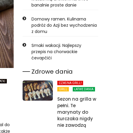
banalnie proste danie
Domowy ramen. Kulinarna
podróż do Azji bez wychodzenia
z domu
Smaki wakacji. Najlepszy
przepis na chorwackie
ćevapčići
Zdrowe dania
ATKI
CZAS NA GRILL!
GRILL
ŁATWE DANIA
Sezon na grilla w
pełni. Te
marynaty do
kurczaka nigdy
al do
nie zawodzą
także