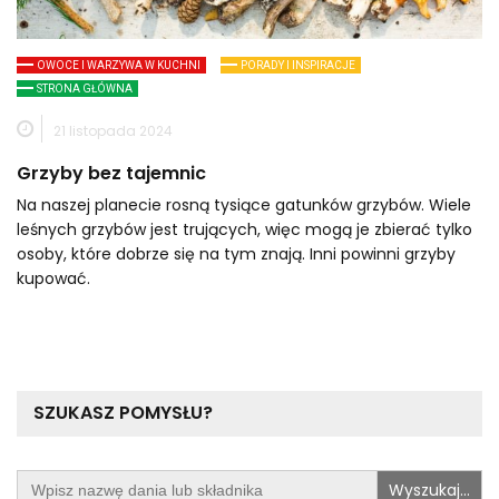
OWOCE I WARZYWA W KUCHNI
PORADY I INSPIRACJE
STRONA GŁÓWNA
21 listopada 2024
Grzyby bez tajemnic
Na naszej planecie rosną tysiące gatunków grzybów. Wiele
leśnych grzybów jest trujących, więc mogą je zbierać tylko
osoby, które dobrze się na tym znają. Inni powinni grzyby
kupować.
SZUKASZ POMYSŁU?
Search
for: