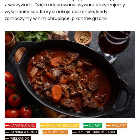
z warzywami. Dzięki odparowaniu wywaru otrzymujemy
wyśmienity sos, który smakuje doskonale, kiedy
zamoczymy w nim chrupiące, pikantne grzanki.
DANIA GŁÓWNE
DANIE NA NIEDZIELĘ
OBIADY
PRZEPISY
RANDKA W DOMU
SLOW FOOD
ŚREDNIO-TRUDNE DANIA
WIELKANOC