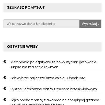
SZUKASZ POMYSŁU?
Search
for:
OSTATNIE WPISY
Marchewka po azjatycku to nowy wymiar gotowania.
Kinpira nie ma sobie równych
Jak wybrać najlepsze brzoskwinie? Check lista
Pyszne i efektowne ciasto z musem brzoskwiniowym
Jajko poche z pastą z awokado na chrupiącej grzance.
Efektowne śniadanie jak z hotelu