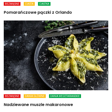
BEZMIĘSNE
CIASTA
CIASTKA
Pomarańczowe pączki z Orlando
BEZMIĘSNE
DANIA GŁÓWNE
DANIA WEGETARIAŃSKIE
Nadziewane muszle makaronowe