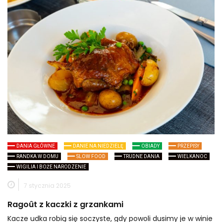
DANIA GŁÓWNE
DANIE NA NIEDZIELĘ
OBIADY
PRZEPISY
RANDKA W DOMU
SLOW FOOD
TRUDNE DANIA
WIELKANOC
WIGILIA I BOŻE NARODZENIE
7 stycznia 2025
Ragoût z kaczki z grzankami
Kacze udka robią się soczyste, gdy powoli dusimy je w winie