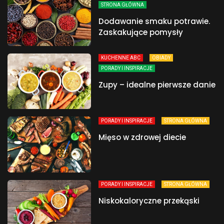
STRONA GŁÓWNA
Dodawanie smaku potrawie.
Zaskakujące pomysły
KUCHENNE ABC
OBIADY
PORADY I INSPIRACJE
Zupy – idealne pierwsze danie
PORADY I INSPIRACJE
STRONA GŁÓWNA
Mięso w zdrowej diecie
PORADY I INSPIRACJE
STRONA GŁÓWNA
Niskokaloryczne przekąski