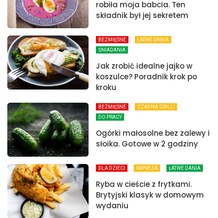
robiła moja babcia. Ten
składnik był jej sekretem
BEZMIĘSNE
ŁATWE DANIA
ŚNIADANIA
Jak zrobić idealne jajko w
koszulce? Poradnik krok po
kroku
BEZMIĘSNE
CZAS NA GRILL!
DO PRACY
Ogórki małosolne bez zalewy i
słoika. Gotowe w 2 godziny
DLA DZIECI
IMPREZA
ŁATWE DANIA
Ryba w cieście z frytkami.
Brytyjski klasyk w domowym
wydaniu