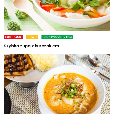
ŁATWE DANIA
OBIADY
POMYSŁY CZYTELNIKÓW
Szybka zupa z kurczakiem