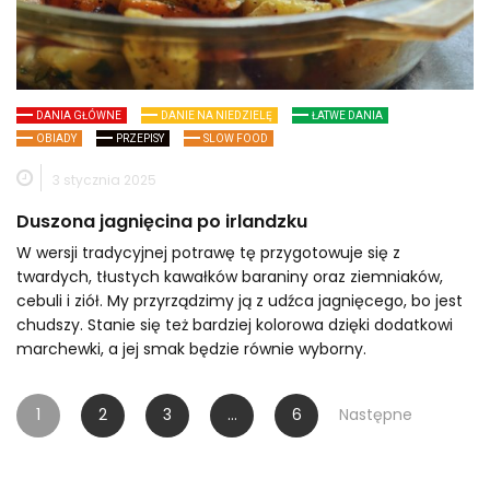
DANIA GŁÓWNE
DANIE NA NIEDZIELĘ
ŁATWE DANIA
OBIADY
PRZEPISY
SLOW FOOD
3 stycznia 2025
Duszona jagnięcina po irlandzku
W wersji tradycyjnej potrawę tę przygotowuje się z
twardych, tłustych kawałków baraniny oraz ziemniaków,
cebuli i ziół. My przyrządzimy ją z udźca jagnięcego, bo jest
chudszy. Stanie się też bardziej kolorowa dzięki dodatkowi
marchewki, a jej smak będzie równie wyborny.
Stronicowanie
1
2
3
…
6
Następne
wpisów