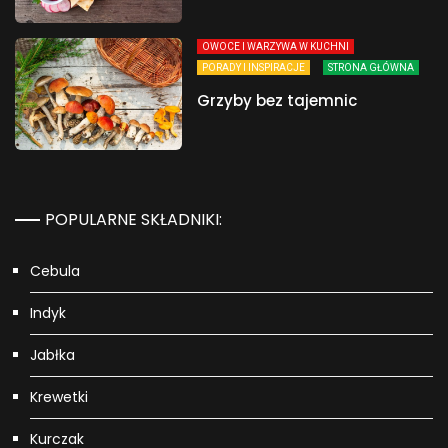
OWOCE I WARZYWA W KUCHNI
PORADY I INSPIRACJE
STRONA GŁÓWNA
Grzyby bez tajemnic
POPULARNE SKŁADNIKI:
Cebula
Indyk
Jabłka
Krewetki
Kurczak