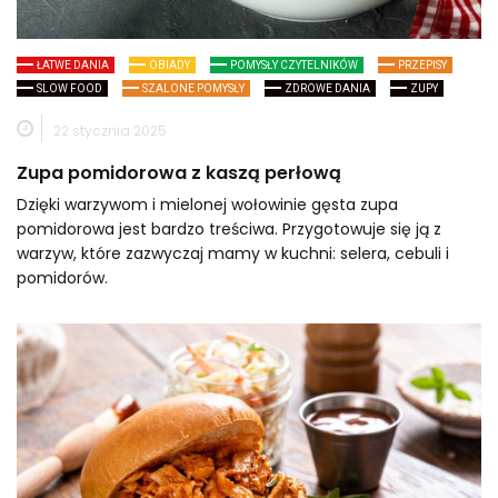
ŁATWE DANIA
OBIADY
POMYSŁY CZYTELNIKÓW
PRZEPISY
SLOW FOOD
SZALONE POMYSŁY
ZDROWE DANIA
ZUPY
22 stycznia 2025
Zupa pomidorowa z kaszą perłową
Dzięki warzywom i mielonej wołowinie gęsta zupa
pomidorowa jest bardzo treściwa. Przygotowuje się ją z
warzyw, które zazwyczaj mamy w kuchni: selera, cebuli i
pomidorów.