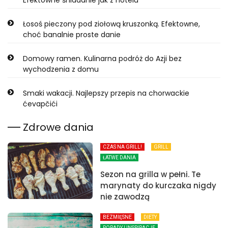
Łosoś pieczony pod ziołową kruszonką. Efektowne,
choć banalnie proste danie
Domowy ramen. Kulinarna podróż do Azji bez
wychodzenia z domu
Smaki wakacji. Najlepszy przepis na chorwackie
ćevapčići
Zdrowe dania
CZAS NA GRILL!
GRILL
ŁATWE DANIA
Sezon na grilla w pełni. Te
marynaty do kurczaka nigdy
nie zawodzą
BEZMIĘSNE
DIETY
PORADY I INSPIRACJE