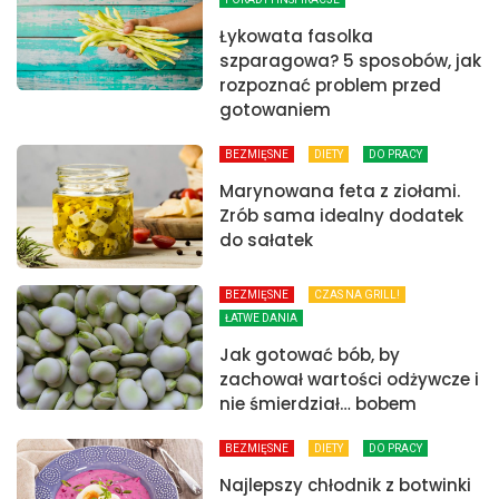
Łykowata fasolka
szparagowa? 5 sposobów, jak
rozpoznać problem przed
gotowaniem
BEZMIĘSNE
DIETY
DO PRACY
Marynowana feta z ziołami.
Zrób sama idealny dodatek
do sałatek
BEZMIĘSNE
CZAS NA GRILL!
ŁATWE DANIA
Jak gotować bób, by
zachował wartości odżywcze i
nie śmierdział… bobem
BEZMIĘSNE
DIETY
DO PRACY
Najlepszy chłodnik z botwinki