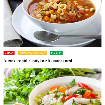
OBIADY
POMYSŁY CZYTELNIKÓW
PRZEPISY
Duński rosół z indyka z kluseczkami