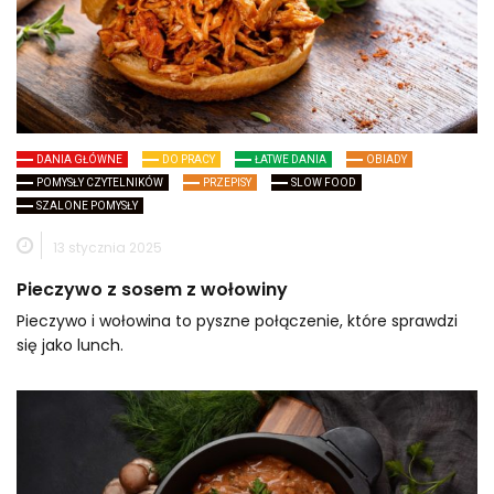
DANIA GŁÓWNE
DO PRACY
ŁATWE DANIA
OBIADY
POMYSŁY CZYTELNIKÓW
PRZEPISY
SLOW FOOD
SZALONE POMYSŁY
13 stycznia 2025
Pieczywo z sosem z wołowiny
Pieczywo i wołowina to pyszne połączenie, które sprawdzi
się jako lunch.