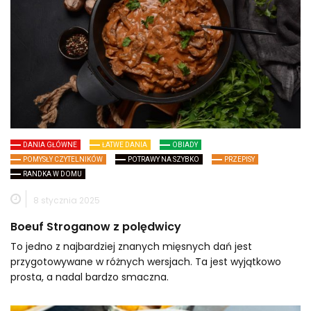
DANIA GŁÓWNE
ŁATWE DANIA
OBIADY
POMYSŁY CZYTELNIKÓW
POTRAWY NA SZYBKO
PRZEPISY
RANDKA W DOMU
8 stycznia 2025
Boeuf Stroganow z polędwicy
To jedno z najbardziej znanych mięsnych dań jest
przygotowywane w różnych wersjach. Ta jest wyjątkowo
prosta, a nadal bardzo smaczna.