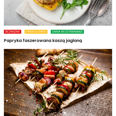
BEZMIĘSNE
DANIA GŁÓWNE
DANIA WEGETARIAŃSKIE
Papryka faszerowana kaszą jaglaną