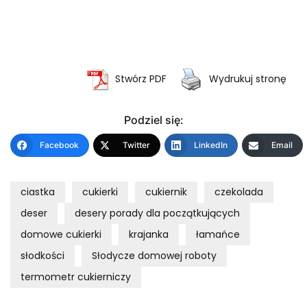
Stwórz PDF
Wydrukuj stronę
Podziel się:
Facebook
Twitter
LinkedIn
Email
ciastka
cukierki
cukiernik
czekolada
deser
desery porady dla początkujących
domowe cukierki
krajanka
łamańce
słodkości
Słodycze domowej roboty
termometr cukierniczy