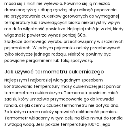
masa się z nich nie wylewała. Powinno się ją mieszać
drewnianą łyżką z długą rączką, aby uniknąć poparzenia.
Na przygotowanie cukierków gotowanych do wymaganej
temperatury lub zawierających białka niekorzystny wpływ
ma duża wilgotność powietrza. Najlepiej robić je w dni, kiedy
wilgotność powietrza wynosi poniżej 60%.
Słodycze domowego wyrobu przechowujemy w szczelnych
pojemnikach. W jednym pojemniku należy przechowywać
tylko słodycze jednego rodzaju. Niektóre powinny być
poowijane pergaminem lub folią spożywczą.
Jak używać termometru cukierniczego
Najlepszym i najbardziej wiarygodnym sposobem
kontrolowania temperatury masy cukierniczej jest pomiar
termometrem cukierniczym. Termometr powinien mieć
zacisk, który umożliwia przymocowanie go do krawędzi
rondla, dzięki czemu czubek termometru nie dotyka dna.
Za każdym razem należy sprawdzić dokładność pomiaru.
Termometr wkładamy w tym celu na kilka minut do rondla
z wrzącą wodą. Jeśli pokaże temperaturę 100°C, jego