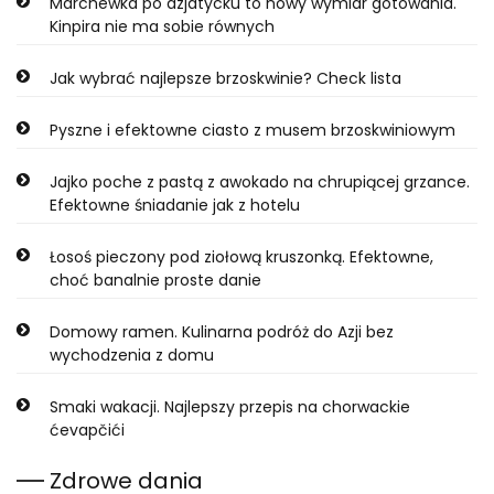
Marchewka po azjatycku to nowy wymiar gotowania.
Kinpira nie ma sobie równych
Jak wybrać najlepsze brzoskwinie? Check lista
Pyszne i efektowne ciasto z musem brzoskwiniowym
Jajko poche z pastą z awokado na chrupiącej grzance.
Efektowne śniadanie jak z hotelu
Łosoś pieczony pod ziołową kruszonką. Efektowne,
choć banalnie proste danie
Domowy ramen. Kulinarna podróż do Azji bez
wychodzenia z domu
Smaki wakacji. Najlepszy przepis na chorwackie
ćevapčići
Zdrowe dania