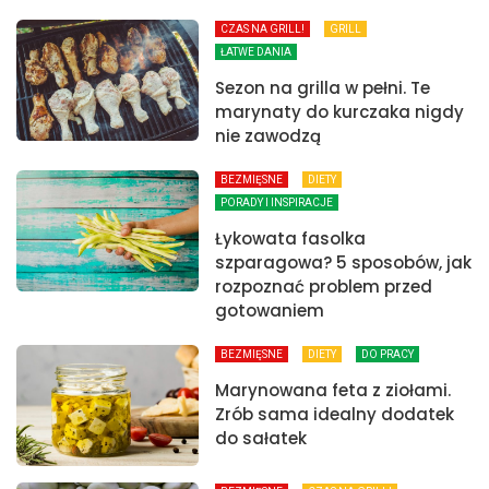
CZAS NA GRILL!
GRILL
ŁATWE DANIA
Sezon na grilla w pełni. Te
marynaty do kurczaka nigdy
nie zawodzą
BEZMIĘSNE
DIETY
PORADY I INSPIRACJE
Łykowata fasolka
szparagowa? 5 sposobów, jak
rozpoznać problem przed
gotowaniem
BEZMIĘSNE
DIETY
DO PRACY
Marynowana feta z ziołami.
Zrób sama idealny dodatek
do sałatek