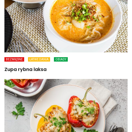
BEZMIĘSNE
ŁATWE DANIA
OBIADY
Zupa rybna laksa