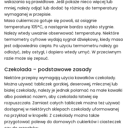
wskazania są prawidłowe. Jeśli pokaże nieco więcej lub
mniej, należy odjąć lub dodać tę różnicę do temperatury
wymaganej w przepisie.
Masa cukiernicza gotuje się powoli, aż osiągnie
temperaturę 105°C, a następnie bardzo szybko stygnie.
Należy wtedy uważnie obserwować temperaturę. Niektóre
termometry cyfrowe wydają sygnał dźwiękowy, kiedy masa
jest odpowiednio ciepła. Po użyciu termometru należy go
odłożyć, żeby ostygł, i dopiero wtedy umyć. W przeciwnym
razie może się zepsuć.
Czekolada – podstawowe zasady
Niektóre przepisy wymagają użycia kawałków czekolady.
Można używać tabliczek gorzkiej, deserowej, mlecznej lub
białej czekolady, należy je jednak połamać na małe kawałki
albo posiekać nożem, aby czekolada łatwiej się
rozpuszczała. Zamiast całych tabliczek można też używać
dostępnej w niektórych sklepach czekolady uformowanej
na przykład w kropelki. Z czekolady można także
przygotować polewę do domowych cukierków i ciasteczek
czy do orzechów.