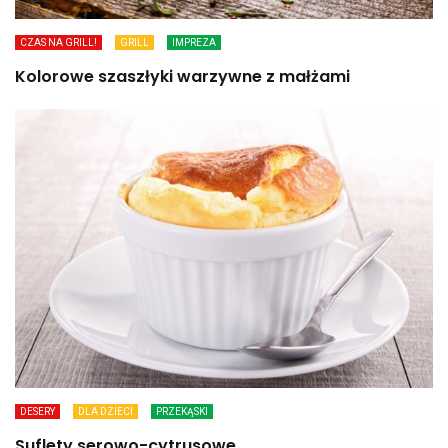
CZAS NA GRILL!
GRILL
IMPREZA
Kolorowe szaszłyki warzywne z małżami
DESERY
DLA DZIECI
PRZEKĄSKI
Suflety serowo-cytrusowe