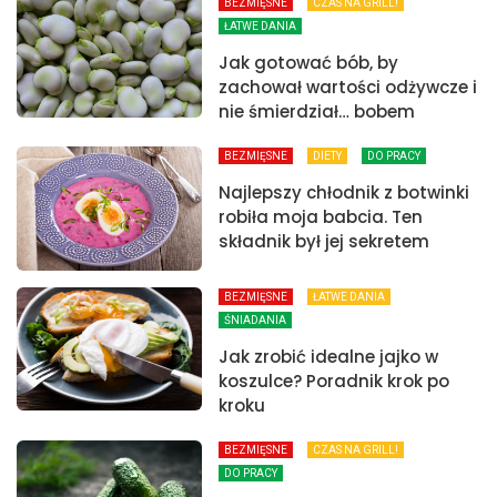
BEZMIĘSNE
CZAS NA GRILL!
ŁATWE DANIA
Jak gotować bób, by
zachował wartości odżywcze i
nie śmierdział… bobem
BEZMIĘSNE
DIETY
DO PRACY
Najlepszy chłodnik z botwinki
robiła moja babcia. Ten
składnik był jej sekretem
BEZMIĘSNE
ŁATWE DANIA
ŚNIADANIA
Jak zrobić idealne jajko w
koszulce? Poradnik krok po
kroku
BEZMIĘSNE
CZAS NA GRILL!
DO PRACY