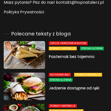
Masz pytania? Pisz do nas! kontakt@hopnatalerz.pl
Polityka Prywatności
Polecane teksty z bloga
OWOCE I WARZYWA W KUCHNI
PORADY I INSPIRACJE
STRONA GŁÓWNA
Pasternak bez tajemnic
KUCHENNE ABC
PORADY I INSPIRACJE
STRONA GŁÓWNA
Jedzenie dostępne od ręki
PORADY I INSPIRACJE