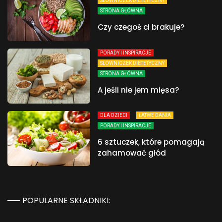
SŁOWNICZEK DIETETYCZNY
STRONA GŁÓWNA
Czy czegoś ci brakuje?
PORADY I INSPIRACJE
SŁOWNICZEK DIETETYCZNY
STRONA GŁÓWNA
A jeśli nie jem mięsa?
DLA DZIECI
ŁATWE DANIA
PORADY I INSPIRACJE
6 sztuczek, które pomagają
zahamować głód
POPULARNE SKŁADNIKI: