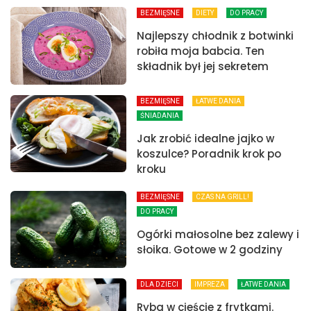
BEZMIĘSNE
DIETY
DO PRACY
Najlepszy chłodnik z botwinki
robiła moja babcia. Ten
składnik był jej sekretem
BEZMIĘSNE
ŁATWE DANIA
ŚNIADANIA
Jak zrobić idealne jajko w
koszulce? Poradnik krok po
kroku
BEZMIĘSNE
CZAS NA GRILL!
DO PRACY
Ogórki małosolne bez zalewy i
słoika. Gotowe w 2 godziny
DLA DZIECI
IMPREZA
ŁATWE DANIA
Ryba w cieście z frytkami.