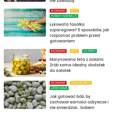
nie zawodzą
BEZMIĘSNE
DIETY
PORADY I INSPIRACJE
Łykowata fasolka
szparagowa? 5 sposobów, jak
rozpoznać problem przed
gotowaniem
BEZMIĘSNE
DIETY
DO PRACY
Marynowana feta z ziołami.
Zrób sama idealny dodatek
do sałatek
BEZMIĘSNE
CZAS NA GRILL!
ŁATWE DANIA
Jak gotować bób, by
zachował wartości odżywcze i
nie śmierdział… bobem