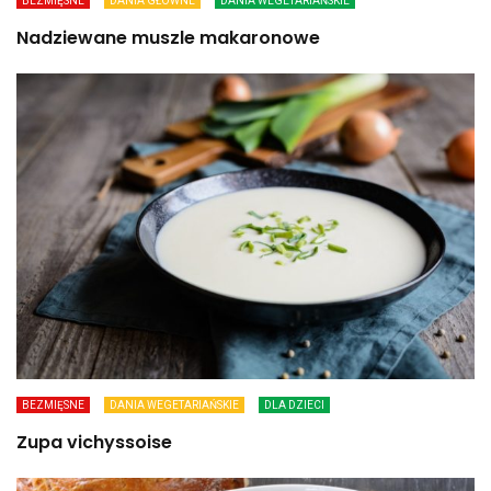
BEZMIĘSNE
DANIA GŁÓWNE
DANIA WEGETARIAŃSKIE
Nadziewane muszle makaronowe
BEZMIĘSNE
DANIA WEGETARIAŃSKIE
DLA DZIECI
Zupa vichyssoise