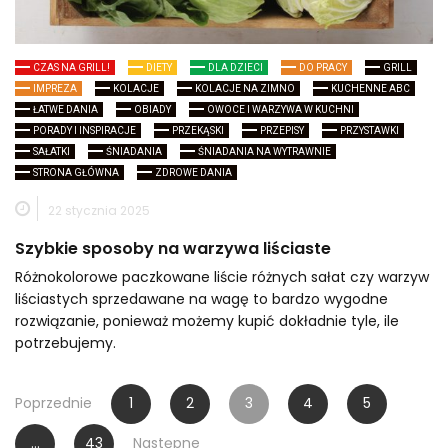
CZAS NA GRILL!
DIETY
DLA DZIECI
DO PRACY
GRILL
IMPREZA
KOLACJE
KOLACJE NA ZIMNO
KUCHENNE ABC
ŁATWE DANIA
OBIADY
OWOCE I WARZYWA W KUCHNI
PORADY I INSPIRACJE
PRZEKĄSKI
PRZEPISY
PRZYSTAWKI
SAŁATKI
ŚNIADANIA
ŚNIADANIA NA WYTRAWNIE
STRONA GŁÓWNA
ZDROWE DANIA
22 stycznia 2025
Szybkie sposoby na warzywa liściaste
Różnokolorowe paczkowane liście różnych sałat czy warzyw
liściastych sprzedawane na wagę to bardzo wygodne
rozwiązanie, ponieważ możemy kupić dokładnie tyle, ile
potrzebujemy.
Stronicowanie
Poprzednie
1
2
3
4
5
wpisów
…
43
Następne