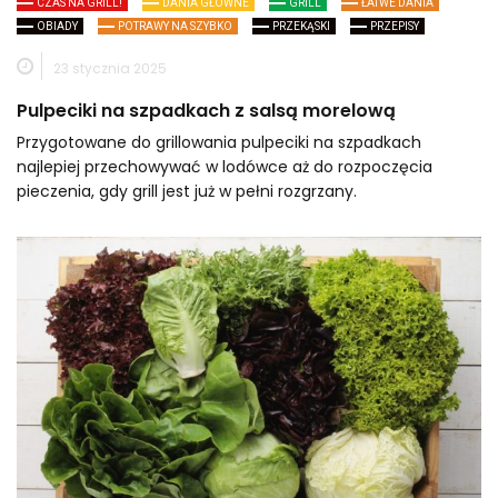
CZAS NA GRILL!
DANIA GŁÓWNE
GRILL
ŁATWE DANIA
OBIADY
POTRAWY NA SZYBKO
PRZEKĄSKI
PRZEPISY
23 stycznia 2025
Pulpeciki na szpadkach z salsą morelową
Przygotowane do grillowania pulpeciki na szpadkach
najlepiej przechowywać w lodówce aż do rozpoczęcia
pieczenia, gdy grill jest już w pełni rozgrzany.