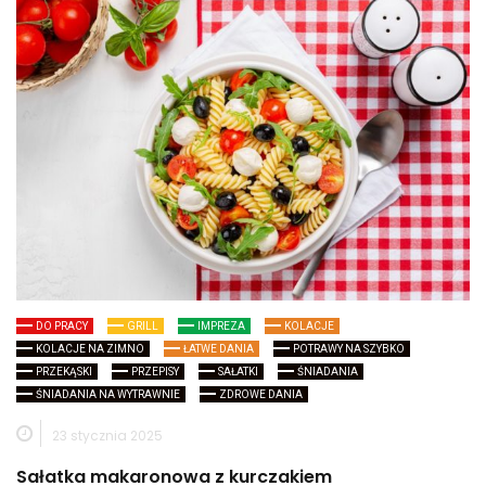
DO PRACY
GRILL
IMPREZA
KOLACJE
KOLACJE NA ZIMNO
ŁATWE DANIA
POTRAWY NA SZYBKO
PRZEKĄSKI
PRZEPISY
SAŁATKI
ŚNIADANIA
ŚNIADANIA NA WYTRAWNIE
ZDROWE DANIA
23 stycznia 2025
Sałatka makaronowa z kurczakiem