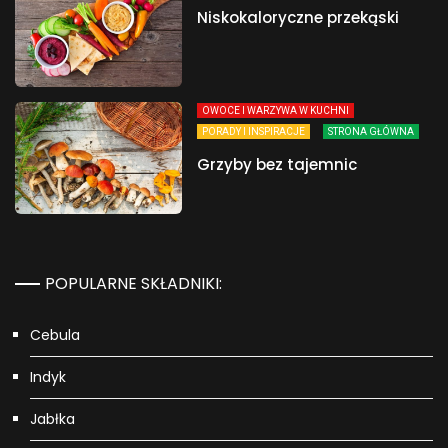
Niskokaloryczne przekąski
OWOCE I WARZYWA W KUCHNI
PORADY I INSPIRACJE
STRONA GŁÓWNA
Grzyby bez tajemnic
POPULARNE SKŁADNIKI:
Cebula
Indyk
Jabłka