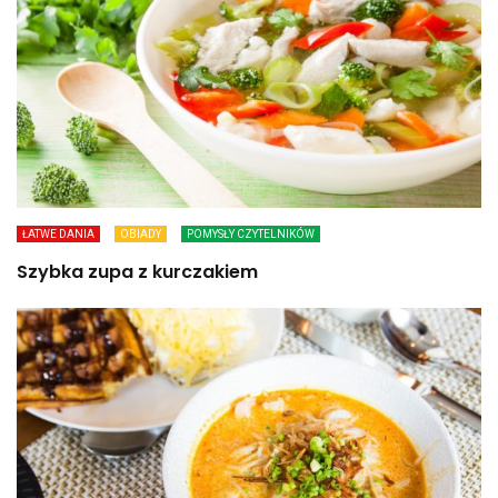
ŁATWE DANIA
OBIADY
POMYSŁY CZYTELNIKÓW
Szybka zupa z kurczakiem