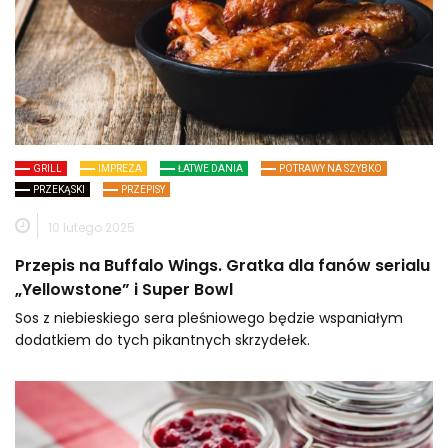
GRILL
IMPREZA
ŁATWE DANIA
POTRAWY NA SZYBKO
PRZEKĄSKI
PRZEPISY
10 lutego 2025
Przepis na Buffalo Wings. Gratka dla fanów serialu
„Yellowstone” i Super Bowl
Sos z niebieskiego sera pleśniowego będzie wspaniałym
dodatkiem do tych pikantnych skrzydełek.