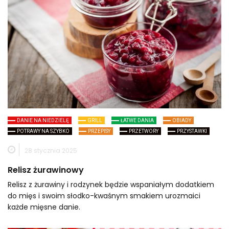
DANIE NA NIEDZIELĘ
GRILL
ŁATWE DANIA
OBIADY
POTRAWY NA SZYBKO
PRZEPISY
PRZETWORY
PRZYSTAWKI
28 stycznia 2025
Relisz żurawinowy
Relisz z żurawiny i rodzynek będzie wspaniałym dodatkiem
do mięs i swoim słodko-kwaśnym smakiem urozmaici
każde mięsne danie.