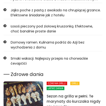
Jajko poche z pastą z awokado na chrupiącej grzance.
Efektowne śniadanie jak z hotelu
Łosoś pieczony pod ziołową kruszonką. Efektowne,
choć banalnie proste danie
Domowy ramen. Kulinarna podróż do Azji bez
wychodzenia z domu
Smaki wakacji. Najlepszy przepis na chorwackie
ćevapčići
Zdrowe dania
CZAS NA GRILL!
GRILL
ŁATWE DANIA
Sezon na grilla w pełni. Te
marynaty do kurczaka nigdy