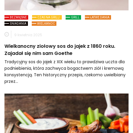
BEZMIĘSNE
CZAS NA GRILL!
GRILL
ŁATWE DANIA
ŚNIADANIA
WIELKANOC
9 kwietnia 2025
Wielkanocny ziołowy sos do jajek z 1860 roku.
Zajadał się nim sam Goethe
Tradycyjny sos do jajek z XIX wieku to prawdziwa uczta dla
podniebienia, która zachwyca bogactwem ziół i kremową
konsystencją. Ten historyczny przepis, rzekomo uwielbiany
przez…