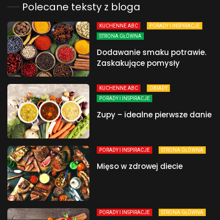
Polecane teksty z bloga
KUCHENNE ABC
PORADY I INSPIRACJE
STRONA GŁÓWNA
Dodawanie smaku potrawie.
Zaskakujące pomysły
KUCHENNE ABC
OBIADY
PORADY I INSPIRACJE
Zupy – idealne pierwsze danie
PORADY I INSPIRACJE
STRONA GŁÓWNA
Mięso w zdrowej diecie
PORADY I INSPIRACJE
STRONA GŁÓWNA