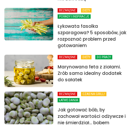
BEZMIĘSNE
DIETY
PORADY I INSPIRACJE
Łykowata fasolka
szparagowa? 5 sposobów, jak
rozpoznać problem przed
gotowaniem
BEZMIĘSNE
DIETY
DO PRACY
Marynowana feta z ziołami.
Zrób sama idealny dodatek
do sałatek
BEZMIĘSNE
CZAS NA GRILL!
ŁATWE DANIA
Jak gotować bób, by
zachował wartości odżywcze i
nie śmierdział… bobem