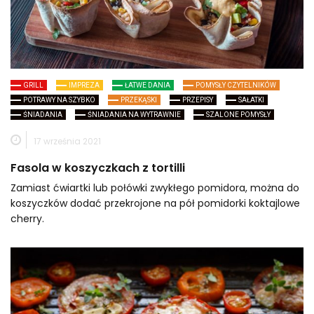
GRILL
IMPREZA
ŁATWE DANIA
POMYSŁY CZYTELNIKÓW
POTRAWY NA SZYBKO
PRZEKĄSKI
PRZEPISY
SAŁATKI
ŚNIADANIA
ŚNIADANIA NA WYTRAWNIE
SZALONE POMYSŁY
17 września 2021
Fasola w koszyczkach z tortilli
Zamiast ćwiartki lub połówki zwykłego pomidora, można do
koszyczków dodać przekrojone na pół pomidorki koktajlowe
cherry.