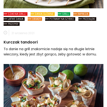
CZAS NA GRILL!
DANIA GŁÓWNE
GRILL
IMPREZA
ŁATWE DANIA
OBIADY
POTRAWY NA SZYBKO
PRZEKĄSKI
PRZEPISY
21 września 2021
Kurczak tandoori
To danie na grill znakomicie nadaje się na długie letnie
wieczory, kiedy jest zbyt gorąco, żeby gotować w domu.