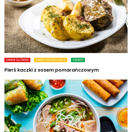
DANIA GŁÓWNE
DANIE NA NIEDZIELĘ
OBIADY
Pierś kaczki z sosem pomarańczowym