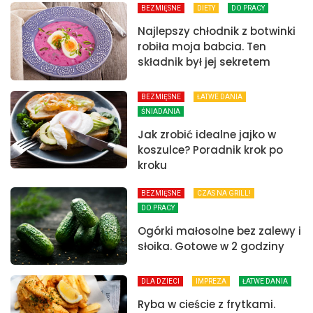
BEZMIĘSNE
DIETY
DO PRACY
Najlepszy chłodnik z botwinki
robiła moja babcia. Ten
składnik był jej sekretem
BEZMIĘSNE
ŁATWE DANIA
ŚNIADANIA
Jak zrobić idealne jajko w
koszulce? Poradnik krok po
kroku
BEZMIĘSNE
CZAS NA GRILL!
DO PRACY
Ogórki małosolne bez zalewy i
słoika. Gotowe w 2 godziny
DLA DZIECI
IMPREZA
ŁATWE DANIA
Ryba w cieście z frytkami.