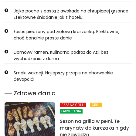
Jajko poche z pastą z awokado na chrupiącej grzance.
Efektowne śniadanie jak z hotelu
Łosoś pieczony pod ziołową kruszonką. Efektowne,
choć banalnie proste danie
Domowy ramen. Kulinarna podróż do Azji bez
wychodzenia z domu
Smaki wakacji. Najlepszy przepis na chorwackie
ćevapčići
Zdrowe dania
CZAS NA GRILL!
GRILL
ŁATWE DANIA
Sezon na grilla w pełni. Te
marynaty do kurczaka nigdy
nie zawodzą