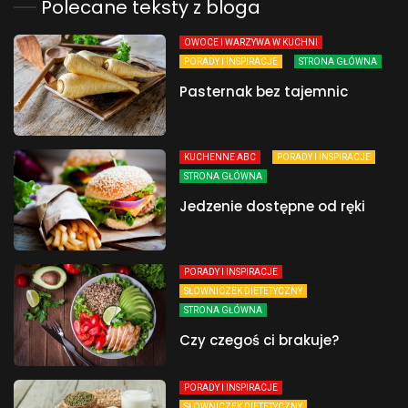
Polecane teksty z bloga
OWOCE I WARZYWA W KUCHNI
PORADY I INSPIRACJE
STRONA GŁÓWNA
Pasternak bez tajemnic
KUCHENNE ABC
PORADY I INSPIRACJE
STRONA GŁÓWNA
Jedzenie dostępne od ręki
PORADY I INSPIRACJE
SŁOWNICZEK DIETETYCZNY
STRONA GŁÓWNA
Czy czegoś ci brakuje?
PORADY I INSPIRACJE
SŁOWNICZEK DIETETYCZNY