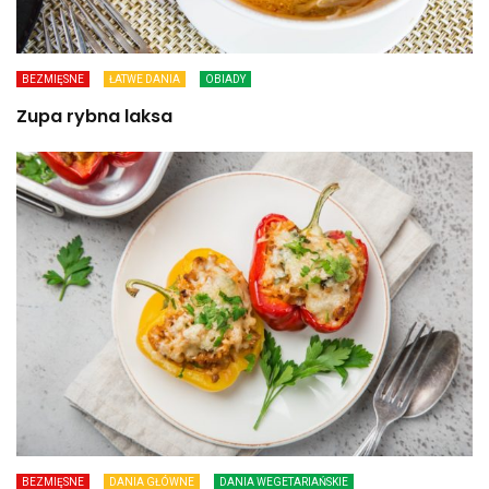
BEZMIĘSNE
ŁATWE DANIA
OBIADY
Zupa rybna laksa
BEZMIĘSNE
DANIA GŁÓWNE
DANIA WEGETARIAŃSKIE