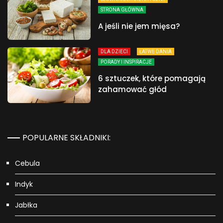
STRONA GŁÓWNA
A jeśli nie jem mięsa?
DLA DZIECI
ŁATWE DANIA
PORADY I INSPIRACJE
6 sztuczek, które pomagają
zahamować głód
POPULARNE SKŁADNIKI:
Cebula
Indyk
Jabłka