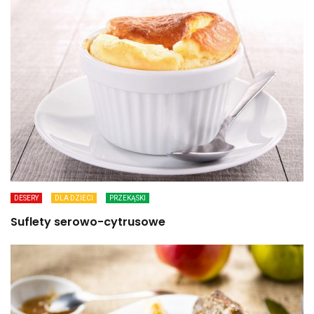
DESERY
DLA DZIECI
PRZEKĄSKI
Suflety serowo-cytrusowe