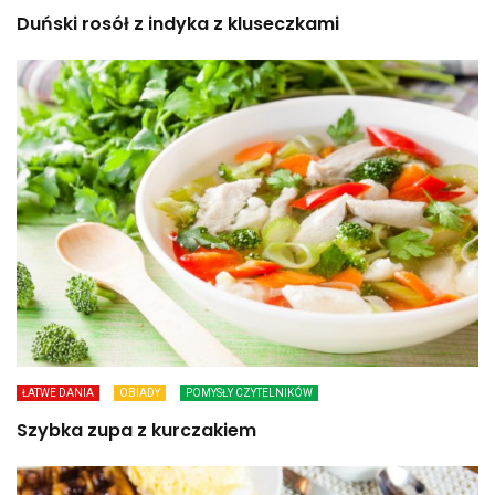
Duński rosół z indyka z kluseczkami
ŁATWE DANIA
OBIADY
POMYSŁY CZYTELNIKÓW
Szybka zupa z kurczakiem