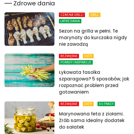
Zdrowe dania
CZAS NA GRILL!
GRILL
ŁATWE DANIA
Sezon na grilla w pełni. Te
marynaty do kurczaka nigdy
nie zawodzą
BEZMIĘSNE
DIETY
PORADY I INSPIRACJE
Łykowata fasolka
szparagowa? 5 sposobów, jak
rozpoznać problem przed
gotowaniem
BEZMIĘSNE
DIETY
DO PRACY
Marynowana feta z ziołami.
Zrób sama idealny dodatek
do sałatek