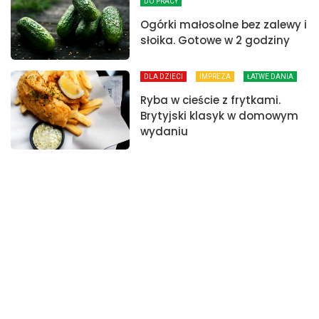
DO PRACY
Ogórki małosolne bez zalewy i
słoika. Gotowe w 2 godziny
DLA DZIECI
IMPREZA
ŁATWE DANIA
Ryba w cieście z frytkami.
Brytyjski klasyk w domowym
wydaniu