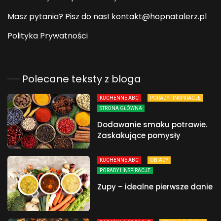
Masz pytania? Pisz do nas! kontakt@hopnatalerz.pl
Polityka Prywatności
Polecane teksty z bloga
KUCHENNE ABC
PORADY I INSPIRACJE
STRONA GŁÓWNA
Dodawanie smaku potrawie.
Zaskakujące pomysły
KUCHENNE ABC
OBIADY
PORADY I INSPIRACJE
Zupy – idealne pierwsze danie