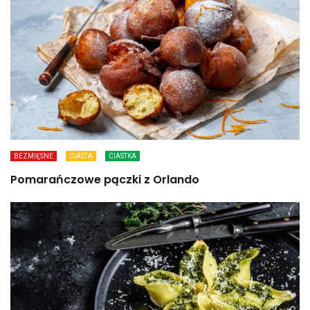
BEZMIĘSNE
CIASTA
CIASTKA
Pomarańczowe pączki z Orlando