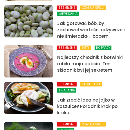
BEZMIĘSNE
CZAS NA GRILL!
ŁATWE DANIA
Jak gotować bób, by
zachował wartości odżywcze i
nie śmierdział… bobem
BEZMIĘSNE
DIETY
DO PRACY
Najlepszy chłodnik z botwinki
robiła moja babcia. Ten
składnik był jej sekretem
BEZMIĘSNE
ŁATWE DANIA
ŚNIADANIA
Jak zrobić idealne jajko w
koszulce? Poradnik krok po
kroku
BEZMIĘSNE
CZAS NA GRILL!