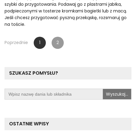
szybki do przygotowania. Podawaj go z plastrami jabłka,
podpieczonymi w tosterze kromkami bagietki lub z macą.
Jeśli chcesz przygotować pyszną przekąskę, rozsmaruj go
na toście.
Stronicowanie
Poprzednie
1
2
wpisów
SZUKASZ POMYSŁU?
Search
for:
OSTATNIE WPISY