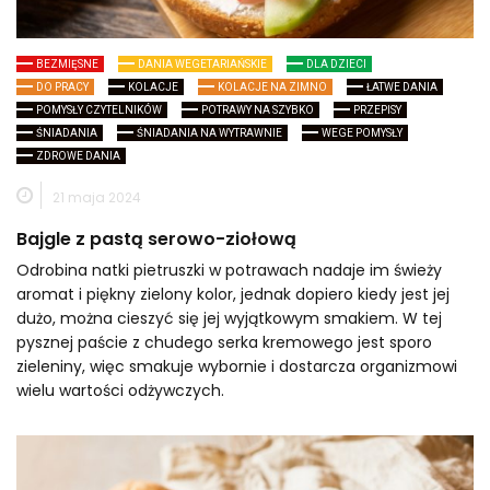
BEZMIĘSNE
DANIA WEGETARIAŃSKIE
DLA DZIECI
DO PRACY
KOLACJE
KOLACJE NA ZIMNO
ŁATWE DANIA
POMYSŁY CZYTELNIKÓW
POTRAWY NA SZYBKO
PRZEPISY
ŚNIADANIA
ŚNIADANIA NA WYTRAWNIE
WEGE POMYSŁY
ZDROWE DANIA
21 maja 2024
Bajgle z pastą serowo-ziołową
Odrobina natki pietruszki w potrawach nadaje im świeży
aromat i piękny zielony kolor, jednak dopiero kiedy jest jej
dużo, można cieszyć się jej wyjątkowym smakiem. W tej
pysznej paście z chudego serka kremowego jest sporo
zieleniny, więc smakuje wybornie i dostarcza organizmowi
wielu wartości odżywczych.