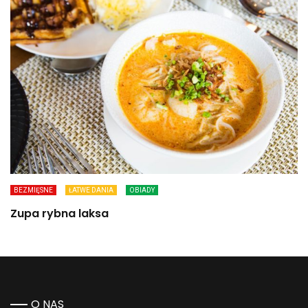
BEZMIĘSNE
ŁATWE DANIA
OBIADY
Zupa rybna laksa
O NAS