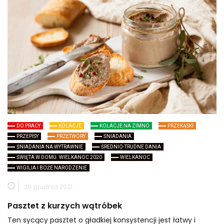
DO PRACY
KOLACJE
KOLACJE NA ZIMNO
PRZEKĄSKI
PRZEPISY
PRZETWORY
ŚNIADANIA
ŚNIADANIA NA WYTRAWNIE
ŚREDNIO-TRUDNE DANIA
ŚWIĘTA W DOMU. WIELKANOC 2020
WIELKANOC
WIGILIA I BOŻE NARODZENIE
20 grudnia 2021
Pasztet z kurzych wątróbek
Ten sycący pasztet o gładkiej konsystencji jest łatwy i