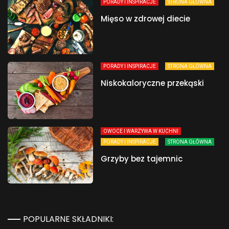
PORADY I INSPIRACJE
STRONA GŁÓWNA
Mięso w zdrowej diecie
PORADY I INSPIRACJE
STRONA GŁÓWNA
Niskokaloryczne przekąski
OWOCE I WARZYWA W KUCHNI
PORADY I INSPIRACJE
STRONA GŁÓWNA
Grzyby bez tajemnic
POPULARNE SKŁADNIKI: