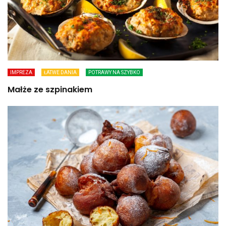
IMPREZA
ŁATWE DANIA
POTRAWY NA SZYBKO
Małże ze szpinakiem