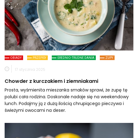
OBIADY
PRZEPISY
ŚREDNIO-TRUDNE DANIA
ZUPY
17 stycznia 2025
Chowder z kurczakiem i ziemniakami
Prosta, wyśmienita mieszanka smaków sprawi, że zupę tę
polubi cała rodzina. Doskonale nadaje się na weekendowy
lunch. Podajmy ją z dużą ilością chrupiącego pieczywa i
świeżymi owocami na deser.