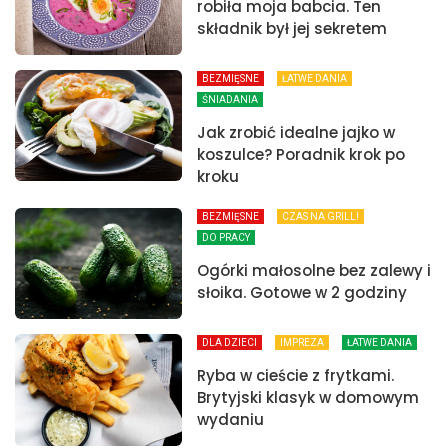
robiła moja babcia. Ten
składnik był jej sekretem
BEZMIĘSNE
ŁATWE DANIA
ŚNIADANIA
Jak zrobić idealne jajko w
koszulce? Poradnik krok po
kroku
BEZMIĘSNE
CZAS NA GRILL!
DO PRACY
Ogórki małosolne bez zalewy i
słoika. Gotowe w 2 godziny
DLA DZIECI
IMPREZA
ŁATWE DANIA
Ryba w cieście z frytkami.
Brytyjski klasyk w domowym
wydaniu