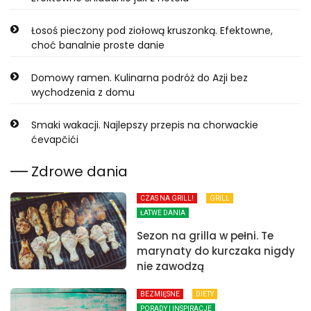
Łosoś pieczony pod ziołową kruszonką. Efektowne,
choć banalnie proste danie
Domowy ramen. Kulinarna podróż do Azji bez
wychodzenia z domu
Smaki wakacji. Najlepszy przepis na chorwackie
ćevapčići
Zdrowe dania
CZAS NA GRILL!
GRILL
ŁATWE DANIA
Sezon na grilla w pełni. Te
marynaty do kurczaka nigdy
nie zawodzą
BEZMIĘSNE
DIETY
PORADY I INSPIRACJE