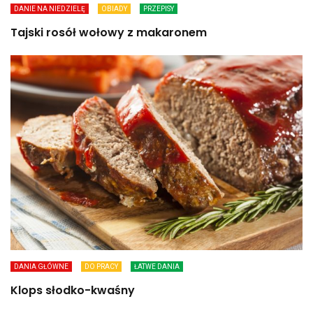
DANIE NA NIEDZIELĘ
OBIADY
PRZEPISY
Tajski rosół wołowy z makaronem
DANIA GŁÓWNE
DO PRACY
ŁATWE DANIA
Klops słodko-kwaśny