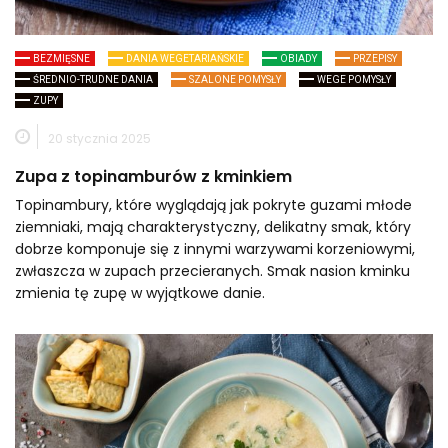
BEZMIĘSNE
DANIA WEGETARIAŃSKIE
OBIADY
PRZEPISY
ŚREDNIO-TRUDNE DANIA
SZALONE POMYSŁY
WEGE POMYSŁY
ZUPY
20 stycznia 2025
Zupa z topinamburów z kminkiem
Topinambury, które wyglądają jak pokryte guzami młode
ziemniaki, mają charakterystyczny, delikatny smak, który
dobrze komponuje się z innymi warzywami korzeniowymi,
zwłaszcza w zupach przecieranych. Smak nasion kminku
zmienia tę zupę w wyjątkowe danie.