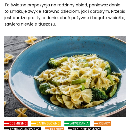
To świetna propozycja na rodzinny obiad, ponieważ danie
to smakuje zwykle zarówno dzieciom, jak i dorosłym. Przepis
jest bardzo prosty, a danie, choć pożywne i bogate w białko,
zawiera niewiele tłuszczu.
BEZMIĘSNE
DANIA GŁÓWNE
ŁATWE DANIA
OBIADY
POTRAWY NA SZYBKO
PRZEPISY
SZALONE POMYSŁY