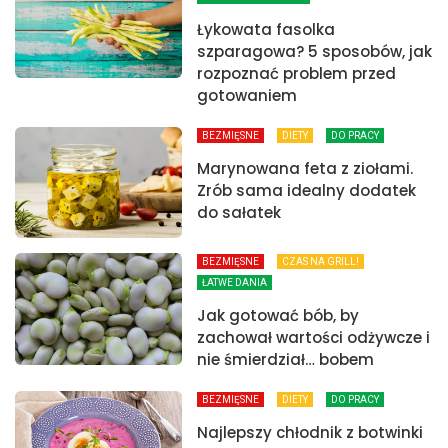
Łykowata fasolka
szparagowa? 5 sposobów, jak
rozpoznać problem przed
gotowaniem
BEZMIĘSNE
DIETY
DO PRACY
Marynowana feta z ziołami.
Zrób sama idealny dodatek
do sałatek
BEZMIĘSNE
CZAS NA GRILL!
ŁATWE DANIA
Jak gotować bób, by
zachował wartości odżywcze i
nie śmierdział… bobem
BEZMIĘSNE
DIETY
DO PRACY
Najlepszy chłodnik z botwinki