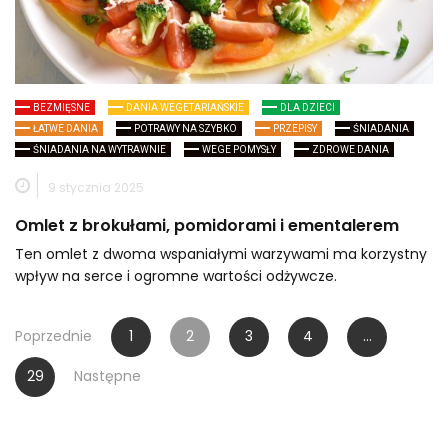
BEZMIĘSNE
DANIA WEGETARIAŃSKIE
DLA DZIECI
ŁATWE DANIA
POTRAWY NA SZYBKO
PRZEPISY
ŚNIADANIA
ŚNIADANIA NA WYTRAWNIE
WEGE POMYSŁY
ZDROWE DANIA
9 stycznia 2025
Omlet z brokułami, pomidorami i ementalerem
Ten omlet z dwoma wspaniałymi warzywami ma korzystny
wpływ na serce i ogromne wartości odżywcze.
Stronicowanie
Poprzednie
1
2
3
4
…
wpisów
29
Następne