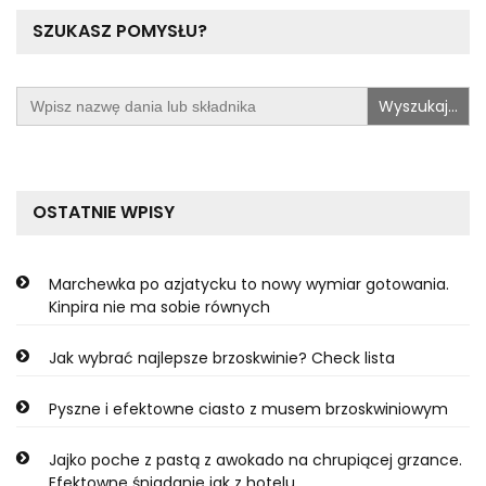
SZUKASZ POMYSŁU?
Search
for:
OSTATNIE WPISY
Marchewka po azjatycku to nowy wymiar gotowania.
Kinpira nie ma sobie równych
Jak wybrać najlepsze brzoskwinie? Check lista
Pyszne i efektowne ciasto z musem brzoskwiniowym
Jajko poche z pastą z awokado na chrupiącej grzance.
Efektowne śniadanie jak z hotelu