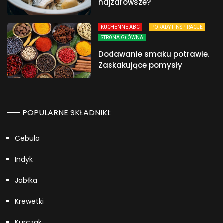
najzdrowsze?
KUCHENNE ABC
PORADY I INSPIRACJE
STRONA GŁÓWNA
Dodawanie smaku potrawie.
Zaskakujące pomysły
POPULARNE SKŁADNIKI:
Cebula
Indyk
Jabłka
Krewetki
Kurczak