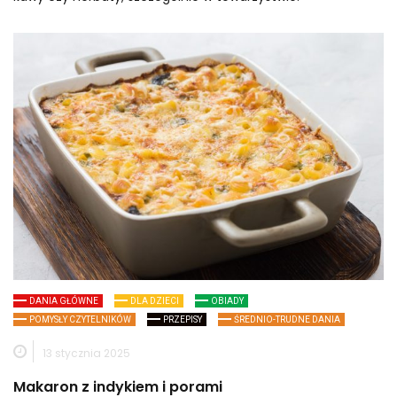
DANIA GŁÓWNE
DLA DZIECI
OBIADY
POMYSŁY CZYTELNIKÓW
PRZEPISY
ŚREDNIO-TRUDNE DANIA
13 stycznia 2025
Makaron z indykiem i porami