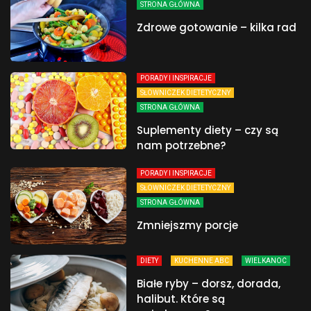
STRONA GŁÓWNA
Zdrowe gotowanie – kilka rad
PORADY I INSPIRACJE
SŁOWNICZEK DIETETYCZNY
STRONA GŁÓWNA
Suplementy diety – czy są
nam potrzebne?
PORADY I INSPIRACJE
SŁOWNICZEK DIETETYCZNY
STRONA GŁÓWNA
Zmniejszmy porcje
DIETY
KUCHENNE ABC
WIELKANOC
Białe ryby – dorsz, dorada,
halibut. Które są