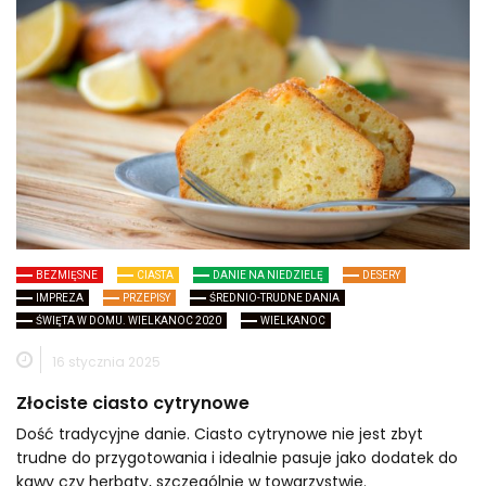
BEZMIĘSNE
CIASTA
DANIE NA NIEDZIELĘ
DESERY
IMPREZA
PRZEPISY
ŚREDNIO-TRUDNE DANIA
ŚWIĘTA W DOMU. WIELKANOC 2020
WIELKANOC
16 stycznia 2025
Złociste ciasto cytrynowe
Dość tradycyjne danie. Ciasto cytrynowe nie jest zbyt
trudne do przygotowania i idealnie pasuje jako dodatek do
kawy czy herbaty, szczególnie w towarzystwie.