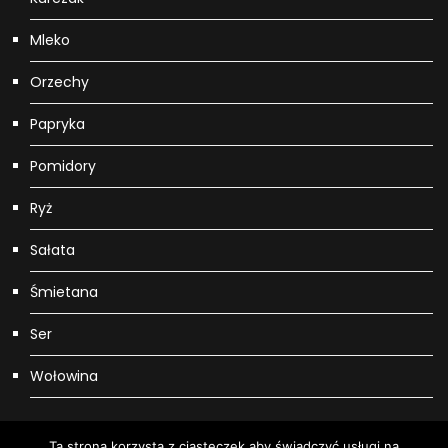
Mleko
Orzechy
Papryka
Pomidory
Ryż
Sałata
Śmietana
Ser
Wołowina
Ta strona korzysta z ciasteczek aby świadczyć usługi na