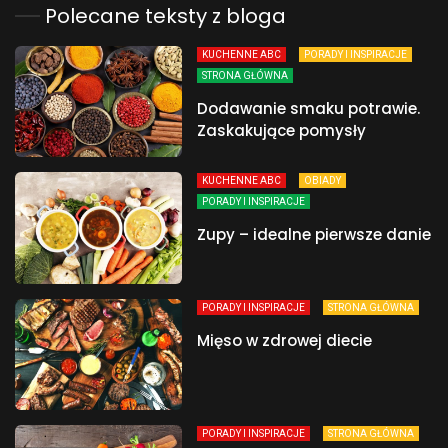
Polecane teksty z bloga
KUCHENNE ABC
PORADY I INSPIRACJE
STRONA GŁÓWNA
Dodawanie smaku potrawie.
Zaskakujące pomysły
KUCHENNE ABC
OBIADY
PORADY I INSPIRACJE
Zupy – idealne pierwsze danie
PORADY I INSPIRACJE
STRONA GŁÓWNA
Mięso w zdrowej diecie
PORADY I INSPIRACJE
STRONA GŁÓWNA