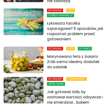
nie zawodzą
BEZMIĘSNE
DIETY
PORADY I INSPIRACJE
Łykowata fasolka
szparagowa? 5 sposobów, jak
rozpoznać problem przed
gotowaniem
BEZMIĘSNE
DIETY
DO PRACY
Marynowana feta z ziołami.
Zrób sama idealny dodatek
do sałatek
BEZMIĘSNE
CZAS NA GRILL!
ŁATWE DANIA
Jak gotować bób, by
zachował wartości odżywcze i
nie śmierdział… bobem