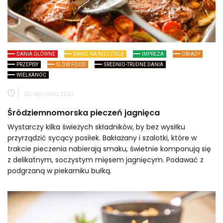
DANIA GŁÓWNE
DANIE NA NIEDZIELĘ
IMPREZA
OBIADY
PRZEPISY
SLOW FOOD
ŚREDNIO-TRUDNE DANIA
WIELKANOC
26 stycznia 2021
Śródziemnomorska pieczeń jagnięca
Wystarczy kilka świeżych składników, by bez wysiłku
przyrządzić sycący posiłek. Bakłażany i szalotki, które w
trakcie pieczenia nabierają smaku, świetnie komponują się
z delikatnym, soczystym mięsem jagnięcym. Podawać z
podgrzaną w piekarniku bułką.