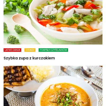
ŁATWE DANIA
OBIADY
POMYSŁY CZYTELNIKÓW
Szybka zupa z kurczakiem