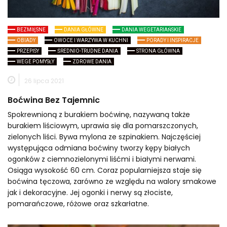
BEZMIĘSNE
DANIA GŁÓWNE
DANIA WEGETARIAŃSKIE
OBIADY
OWOCE I WARZYWA W KUCHNI
PORADY I INSPIRACJE
PRZEPISY
ŚREDNIO-TRUDNE DANIA
STRONA GŁÓWNA
WEGE POMYSŁY
ZDROWE DANIA
26 lipca 2021
Boćwina Bez Tajemnic
Spokrewnioną z burakiem boćwinę, nazywaną także
burakiem liściowym, uprawia się dla pomarszczonych,
zielonych liści. Bywa mylona ze szpinakiem. Najczęściej
występująca odmiana boćwiny tworzy kępy białych
ogonków z ciemnozielonymi liśćmi i białymi nerwami.
Osiąga wysokość 60 cm. Coraz popularniejsza staje się
boćwina tęczowa, zarówno ze względu na walory smakowe
jak i dekoracyjne. Jej ogonki i nerwy są złociste,
pomarańczowe, różowe oraz szkarłatne.