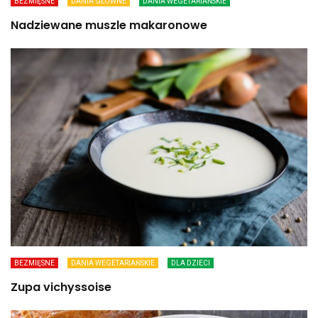
BEZMIĘSNE
DANIA GŁÓWNE
DANIA WEGETARIAŃSKIE
Nadziewane muszle makaronowe
BEZMIĘSNE
DANIA WEGETARIAŃSKIE
DLA DZIECI
Zupa vichyssoise