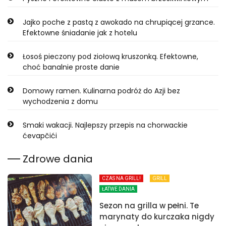
Jajko poche z pastą z awokado na chrupiącej grzance.
Efektowne śniadanie jak z hotelu
Łosoś pieczony pod ziołową kruszonką. Efektowne,
choć banalnie proste danie
Domowy ramen. Kulinarna podróż do Azji bez
wychodzenia z domu
Smaki wakacji. Najlepszy przepis na chorwackie
ćevapčići
Zdrowe dania
CZAS NA GRILL!
GRILL
ŁATWE DANIA
Sezon na grilla w pełni. Te
marynaty do kurczaka nigdy