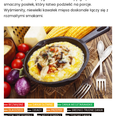
smaczny posiłek, który łatwo podzielić na porcje.
Wyśmienity, niewielki kawałek mięsa doskonale łączy się z
rozmaitymi smakami.
BEZMIĘSNE
DANIA GŁÓWNE
DANIA WEGETARIAŃSKIE
DLA DZIECI
OBIADY
PRZEPISY
ŚREDNIO-TRUDNE DANIA
SZALONE POMYSŁY
WEGE POMYSŁY
ZDROWE DANIA