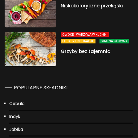
Niskokaloryczne przekąski
OWOCE I WARZYWA W KUCHNI
PORADY I INSPIRACJE
STRONA GŁÓWNA
Grzyby bez tajemnic
POPULARNE SKŁADNIKI:
Cebula
Indyk
Jabłka