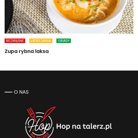
BEZMIĘSNE
ŁATWE DANIA
OBIADY
Zupa rybna laksa
O NAS