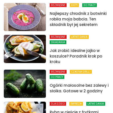
BEZMIĘSNE
DIETY
DO PRACY
Najlepszy chłodnik z botwinki
robiła moja babcia. Ten
składnik był jej sekretem
BEZMIĘSNE
ŁATWE DANIA
ŚNIADANIA
Jak zrobić idealne jajko w
koszulce? Poradnik krok po
kroku
BEZMIĘSNE
CZAS NA GRILL!
DO PRACY
Ogórki małosolne bez zalewy i
słoika. Gotowe w 2 godziny
DLA DZIECI
IMPREZA
ŁATWE DANIA
Ryba w cieście z frytkami.