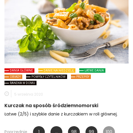
DANIA GŁÓWNE
DANIE NA NIEDZIELĘ
ŁATWE DANIA
OBIADY
POMYSŁY CZYTELNIKÓW
PRZEPISY
RANDKA W DOMU
5 września 2020
Kurczak na sposób śródziemnomorski
Łatwe (2/5) i szybkie danie z kurczakiem w roli głównej.
Stronicowanie
Poprzednie
1
…
98
99
100