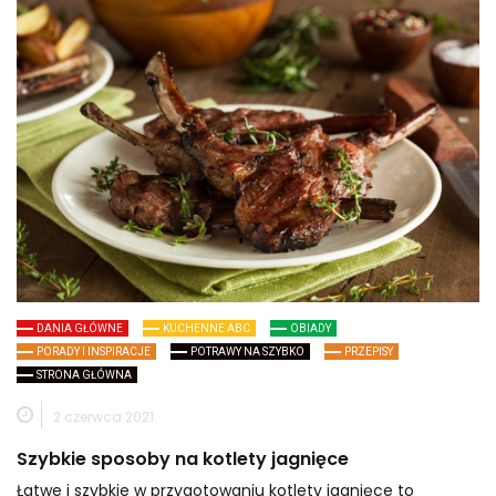
DANIA GŁÓWNE
KUCHENNE ABC
OBIADY
PORADY I INSPIRACJE
POTRAWY NA SZYBKO
PRZEPISY
STRONA GŁÓWNA
2 czerwca 2021
Szybkie sposoby na kotlety jagnięce
Łatwe i szybkie w przygotowaniu kotlety jagnięce to