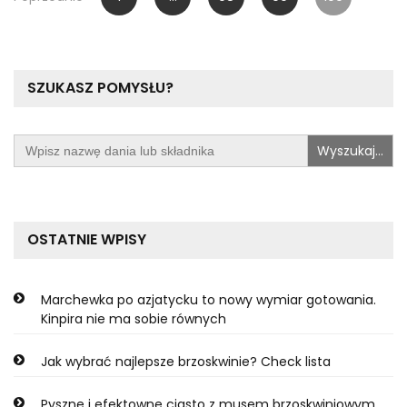
wpisów
SZUKASZ POMYSŁU?
Search
for:
OSTATNIE WPISY
Marchewka po azjatycku to nowy wymiar gotowania.
Kinpira nie ma sobie równych
Jak wybrać najlepsze brzoskwinie? Check lista
Pyszne i efektowne ciasto z musem brzoskwiniowym