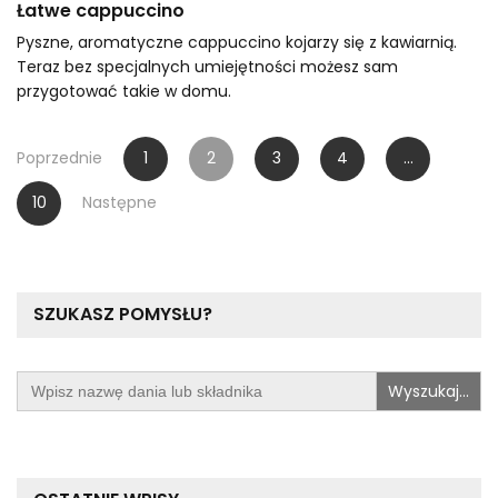
Łatwe cappuccino
Pyszne, aromatyczne cappuccino kojarzy się z kawiarnią.
Teraz bez specjalnych umiejętności możesz sam
przygotować takie w domu.
Stronicowanie
Poprzednie
1
2
3
4
…
wpisów
10
Następne
SZUKASZ POMYSŁU?
Search
for: