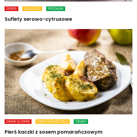
DESERY
DLA DZIECI
PRZEKĄSKI
Suflety serowo-cytrusowe
DANIA GŁÓWNE
DANIE NA NIEDZIELĘ
OBIADY
Pierś kaczki z sosem pomarańczowym