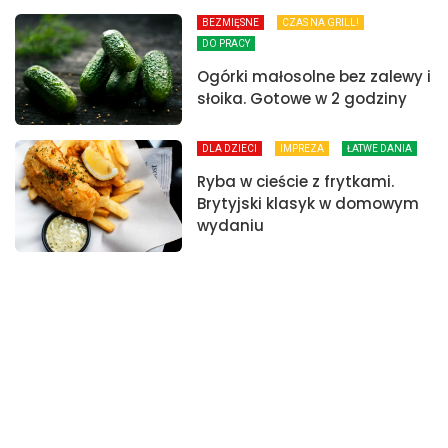
BEZMIĘSNE
CZAS NA GRILL!
DO PRACY
Ogórki małosolne bez zalewy i
słoika. Gotowe w 2 godziny
DLA DZIECI
IMPREZA
ŁATWE DANIA
Ryba w cieście z frytkami.
Brytyjski klasyk w domowym
wydaniu