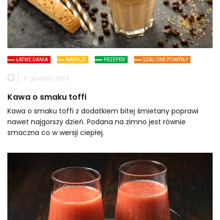
ŁATWE DANIA
NAPOJE
PRZEPISY
SZALONE POMYSŁY
6 grudnia 2024
Kawa o smaku toffi
Kawa o smaku toffi z dodatkiem bitej śmietany poprawi
nawet najgorszy dzień. Podana na zimno jest równie
smaczna co w wersji ciepłej.