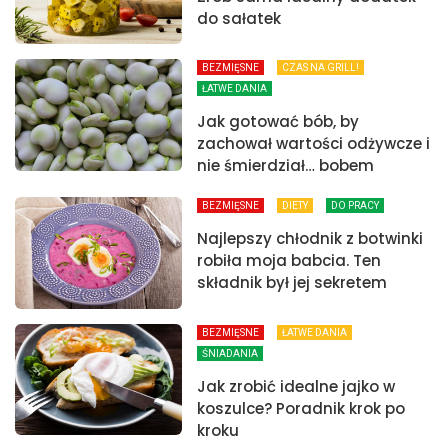
do sałatek
BEZMIĘSNE
CZAS NA GRILL!
ŁATWE DANIA
Jak gotować bób, by
zachował wartości odżywcze i
nie śmierdział… bobem
BEZMIĘSNE
DIETY
DO PRACY
Najlepszy chłodnik z botwinki
robiła moja babcia. Ten
składnik był jej sekretem
BEZMIĘSNE
ŁATWE DANIA
ŚNIADANIA
Jak zrobić idealne jajko w
koszulce? Poradnik krok po
kroku