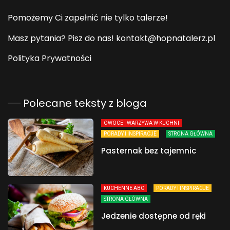
Pomożemy Ci zapełnić nie tylko talerze!
Masz pytania? Pisz do nas! kontakt@hopnatalerz.pl
Polityka Prywatności
Polecane teksty z bloga
OWOCE I WARZYWA W KUCHNI
PORADY I INSPIRACJE
STRONA GŁÓWNA
Pasternak bez tajemnic
KUCHENNE ABC
PORADY I INSPIRACJE
STRONA GŁÓWNA
Jedzenie dostępne od ręki