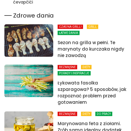
ćevapčići
Zdrowe dania
CZAS NA GRILL!
GRILL
ŁATWE DANIA
Sezon na grilla w pełni. Te
marynaty do kurczaka nigdy
nie zawodzą
BEZMIĘSNE
DIETY
PORADY I INSPIRACJE
Łykowata fasolka
szparagowa? 5 sposobów, jak
rozpoznać problem przed
gotowaniem
BEZMIĘSNE
DIETY
DO PRACY
Marynowana feta z ziołami.
Zrób sama idealny dodatek