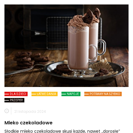
DLA DZIECI
ŁATWE DANIA
NAPOJE
POTRAWY NA SZYBKO
PRZEPISY
21 listopada 2024
Mleko czekoladowe
Słodkie mleko czekoladowe skusi każde, nawet „dorosłe”