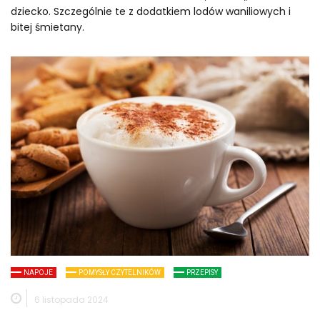
dziecko. Szczególnie te z dodatkiem lodów waniliowych i
bitej śmietany.
NAPOJE
POMYSŁY CZYTELNIKÓW
PRZEPISY
6 listopada 2024