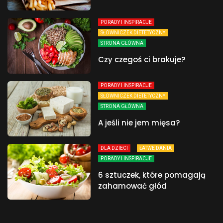
PORADY I INSPIRACJE
SŁOWNICZEK DIETETYCZNY
STRONA GŁÓWNA
Czy czegoś ci brakuje?
PORADY I INSPIRACJE
SŁOWNICZEK DIETETYCZNY
STRONA GŁÓWNA
A jeśli nie jem mięsa?
DLA DZIECI
ŁATWE DANIA
PORADY I INSPIRACJE
6 sztuczek, które pomagają
zahamować głód