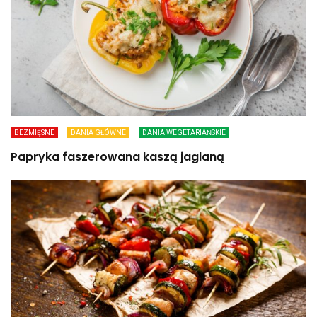
BEZMIĘSNE
DANIA GŁÓWNE
DANIA WEGETARIAŃSKIE
Papryka faszerowana kaszą jaglaną