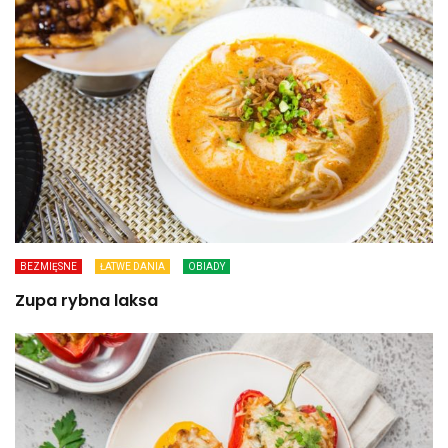
BEZMIĘSNE
ŁATWE DANIA
OBIADY
Zupa rybna laksa