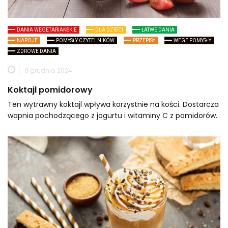
DANIA WEGETARIAŃSKIE
DLA DZIECI
ŁATWE DANIA
NAPOJE
POMYSŁY CZYTELNIKÓW
PRZEPISY
WEGE POMYSŁY
ZDROWE DANIA
9 grudnia 2024
Koktajl pomidorowy
Ten wytrawny koktajl wpływa korzystnie na kości. Dostarcza
wapnia pochodzącego z jogurtu i witaminy C z pomidorów.