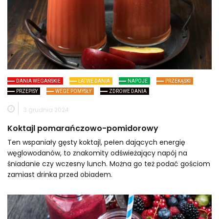
DANIA WEGAŃSKIE
ŁATWE DANIA
NAPOJE
PRZEKĄSKI
PRZEPISY
WEGE POMYSŁY
ZDROWE DANIA
3 grudnia 2024
Koktajl pomarańczowo-pomidorowy
Ten wspaniały gęsty koktajl, pełen dających energię
węglowodanów, to znakomity odświeżający napój na
śniadanie czy wczesny lunch. Można go też podać gościom
zamiast drinka przed obiadem.