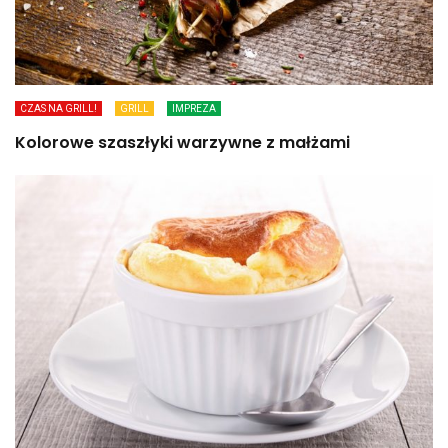
CZAS NA GRILL!
GRILL
IMPREZA
Kolorowe szaszłyki warzywne z małżami