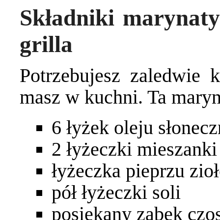
Składniki marynaty
grilla
Potrzebujesz zaledwie k
masz w kuchni. Ta maryna
6 łyżek oleju słonec
2 łyżeczki mieszanki
łyżeczka pieprzu zio
pół łyżeczki soli
posiekany ząbek czo