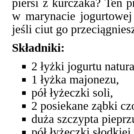
piersi z kurczaka? Ten p
w marynacie jogurtowej
jeśli ciut go przeciągnies
Składniki:
2 łyżki jogurtu natur
1 łyżka majonezu,
pół łyżeczki soli,
2 posiekane ząbki cz
duża szczypta piepr
pół łyżeczki słodkiej