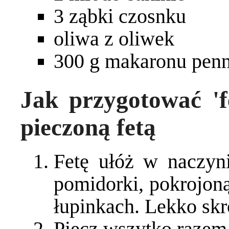
3 ząbki czosnku
oliwa z oliwek
300 g makaronu pen
Jak przygotować 'f
pieczoną fetą
Fetę ułóż w naczyn
pomidorki, pokrojoną
łupinkach. Lekko skr
Piecz wszytko razem 